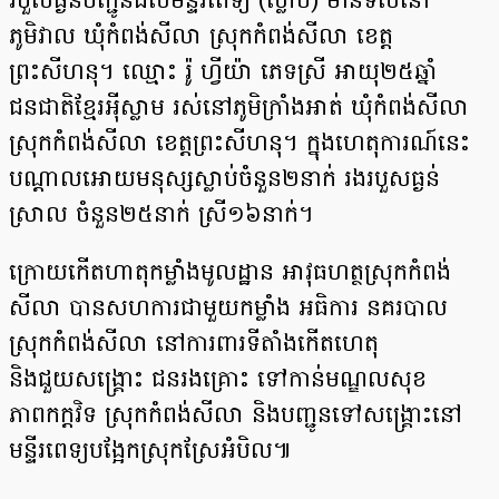
របួសធ្ងន់បញ្ជូនដល់មន្ទីរពេទ្យ (ស្លាប់) មានទីលំនៅ
ភូមិវាល ឃុំកំពង់សីលា ស្រុកកំពង់សីលា ខេត្ត
ព្រះសីហនុ។ ឈ្មោះ រ៉ូ ហ្វីយ៉ា ភេទស្រី អាយុ២៥ឆ្នាំ
ជនជាតិខ្មែរអុីស្លាម រស់នៅភូមិក្រាំងអាត់ ឃុំកំពង់សីលា
ស្រុកកំពង់សីលា ខេត្តព្រះសីហនុ។ ក្នុងហេតុការណ៍នេះ
បណ្តាលអោយមនុស្សស្លាប់ចំនួន២នាក់ រងរបួសធ្ងន់
ស្រាល ចំនួន២៥នាក់ ស្រី១៦នាក់។
ក្រោយកើតហាតុកម្លាំងមូលដ្ឋាន អាវុធហត្ថស្រុកកំពង់
សីលា បានសហការជាមួយកម្លាំង អធិការ នគរបាល
ស្រុកកំពង់សីលា នៅការពារទីតាំងកេីតហេតុ
និងជួយសង្គ្រោះ ជនរងគ្រោះ ទៅកាន់មណ្ឌលសុខ
ភាពកក្តវិទ ស្រុកកំពង់សីលា និងបញ្ជូនទៅសង្គ្រោះនៅ
មន្ទីរពេទ្យបង្អែកស្រុកស្រែអំបិល៕