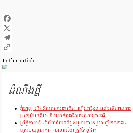
Facebook
X
Telegram
Copy
In this article:
Link
ដំណឹងថ្មី
ភ្នំពេញ បើកឱកាសការងារជិត ៣ម៉ឺនកន្លែង ដល់អតីតពលករ
ត្រឡប់មកពីថៃ និងអ្នកកំពុងស្វែងរកការងារធ្វើ
ព្រឹត្តិការណ៍ «ពិព័រណ៍ពាណិជ្ជកម្មអាហារកម្ពុជា ឆ្នាំ២០២៦»
ក្រោមយុទ្ធនាការ «អាហារខ្មែរត្រូវតែខ្លាំង»