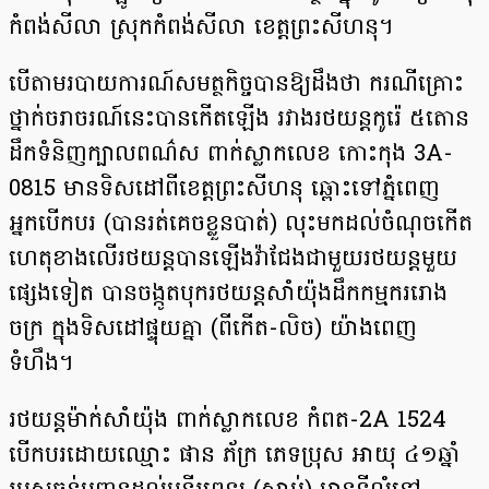
កំពង់សីលា ស្រុកកំពង់សីលា ខេត្តព្រះសីហនុ។
បើតាមរបាយការណ៍សមត្ថកិច្ចបានឱ្យដឹងថា ករណីគ្រោះ
ថ្នាក់ចរាចរណ៍នេះបានកេីតឡេីង រវាងរថយន្តកូរ៉េ ៥តោន
ដឹកទំនិញក្បាលពណ៌ស ពាក់ស្លាកលេខ កោះកុង 3A-
0815 មានទិសដៅពីខេត្តព្រះសីហនុ ឆ្ពោះទៅភ្នំពេញ
អ្នកបេីកបរ (បានរត់គេចខ្លួនបាត់) លុះមកដល់ចំណុចកេីត
ហេតុខាងលេីរថយន្តបានឡេីងវ៉ាជែងជាមួយរថយន្តមួយ
ផ្សេងទៀត បានចង្កូតបុករថយន្តសាំយ៉ុងដឹកកម្មកររោង
ចក្រ ក្នុងទិសដៅផ្ទុយគ្នា (ពីកេីត-លិច) យ៉ាងពេញ
ទំហឹង។
រថយន្តម៉ាក់សាំយ៉ុង ពាក់ស្លាកលេខ កំពត-2A 1524
បេីកបរដោយឈ្មោះ ផាន ភ័ក្រ ភេទប្រុស អាយុ ៤១ឆ្នាំ