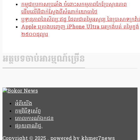
កម្ពុជាប្រកាសប្រឆាំង ចំពោះសកម្មភាពកែប្រែស្ថានភាព
ដើមលើដីជាក់ស្តែងពីសំណាក់យោធាថៃ
ឫទ្ធានុភាពនៃសិល្បៈឥដ្ឋ ដែលជាតម្លៃអស្ចារ្យ នៃប្រាសាទក្រវ៉ាន
Apple គ្រោងបញ្ចេញ iPhone Ultra អេក្រង់បត់ តម្លៃខ្ទង់
២៥០០ដុល្លារ
អត្ថបទចាប់អារម្មណ៍ច្រើន
អំពីយើង
កម្មវិធីទូរស័ព្ទ
គោលការណ៍ឯកជន
ផ្សាយពាណិជ្ជ.
Copyright © 2025 . powered by khmer7news