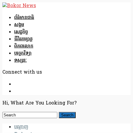
ព័ត៌មានជាតិ
សង្គម
សេដ្ឋកិច្ច
ជីវិតកម្សាន្ត
ពិភពលោក
បច្ចេកវិទ្យា
ទស្សនៈ
Connect with us
Hi, What Are You Looking For?
បណ្តាញ