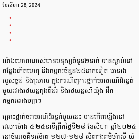
ខែ​សីហា 28, 2024
យ៉ាងហោចណាស់មានមនុស្សចំនួន២នាក់ បានស្លាប់នៅ
កន្លែងកើតហេតុ និងកម្មករចំនួន២៥នាក់ទៀត បានរង
របួសធ្ងន់ និងស្រាល ក្នុងករណីគ្រោះថ្នាក់ចរាចរណ៍ដ៏រន្ធត់
មួយរវាងរថយន្តកុងតឺន័រ និងរថយន្តសាំយ៉ុង ដឹក
កម្មកររោងចក្រ។
គ្រោះថ្នាក់ចរាចរណ៍ដ៏រន្ធត់មួយនេះ បានកើតឡើងនៅ
វេលាម៉ោង ៥:២៥នាទីព្រឹកថ្ងៃទី២៨ ខែសីហា ឆ្នាំ២០២៤
នៅចំណុចគីឡូម៉ែត្រ ១២៧-១២៨ ស្ថិតក្នុងភូមិចាំស្រី ឃុំ