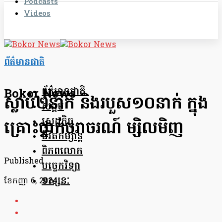
Podcasts
Videos
ព័ត៌មានជាតិ
ព័ត៌មានជាតិ
Bokor News
ស្លាប់២នាក់ និងរបួស១០នាក់ ក្នុង
សង្គម
សេដ្ឋកិច្ច
គ្រោះថ្នាក់ចរាចរណ៍ ម្សិលមិញ
ជីវិតកម្សាន្ត
ពិភពលោក
Published
បច្ចេកវិទ្យា
ទស្សនៈ
ខែ​កញ្ញា 6, 2024