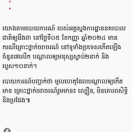
យោងតាមរបាយការណ៍ របស់អគ្គស្នងការដ្ឋាននគរបាល
ជាតិឲ្យដឹងថា នៅថ្ងៃទី០៥ ខែកញ្ញា ឆ្នាំ២០២៤ មាន
ករណីគ្រោះថ្នាក់ចរាចរណ៍ នៅទូទាំងប្រទេសកើតឡើង
ចំនួន៧លើក បណ្ដាលឲ្យមនុស្សស្លាប់២នាក់ និង
របួស១០នាក់។
របាយការណ៍បញ្ជាក់ថា មូលហេតុដែលបណ្ដាលឲ្យកើត
មាន គ្រោះថ្នាក់ចរាចរណ៍រួមមាន៖ ល្បឿន, មិនគោរពសិទិ្ធ
និងប្រជែង៕