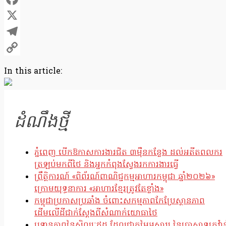
Facebook
X
Telegram
Copy
In this article:
Link
ដំណឹងថ្មី
ភ្នំពេញ បើកឱកាសការងារជិត ៣ម៉ឺនកន្លែង ដល់អតីតពលករ
ត្រឡប់មកពីថៃ និងអ្នកកំពុងស្វែងរកការងារធ្វើ
ព្រឹត្តិការណ៍ «ពិព័រណ៍ពាណិជ្ជកម្មអាហារកម្ពុជា ឆ្នាំ២០២៦»
ក្រោមយុទ្ធនាការ «អាហារខ្មែរត្រូវតែខ្លាំង»
កម្ពុជាប្រកាសប្រឆាំង ចំពោះសកម្មភាពកែប្រែស្ថានភាព
ដើមលើដីជាក់ស្តែងពីសំណាក់យោធាថៃ
ឫទ្ធានុភាពនៃសិល្បៈឥដ្ឋ ដែលជាតម្លៃអស្ចារ្យ នៃប្រាសាទក្រវ៉ាន