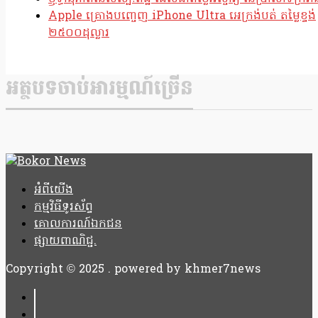
Apple គ្រោងបញ្ចេញ iPhone Ultra អេក្រង់បត់ តម្លៃខ្ទង់
២៥០០ដុល្លារ
អត្ថបទចាប់អារម្មណ៍ច្រើន
អំពីយើង
កម្មវិធីទូរស័ព្ទ
គោលការណ៍ឯកជន
ផ្សាយពាណិជ្ជ.
Copyright © 2025 . powered by khmer7news