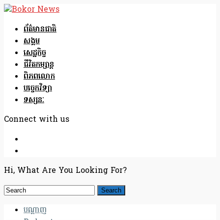
ព័ត៌មានជាតិ
សង្គម
សេដ្ឋកិច្ច
ជីវិតកម្សាន្ត
ពិភពលោក
បច្ចេកវិទ្យា
ទស្សនៈ
Connect with us
Hi, What Are You Looking For?
បណ្តាញ