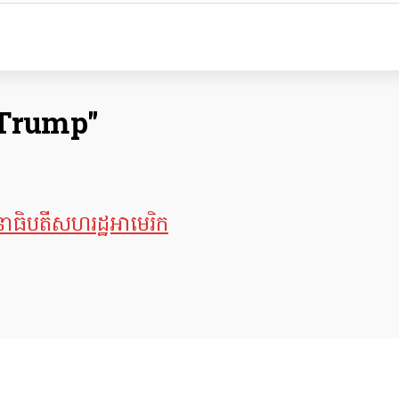
 Trump"
ិបតី​សហរដ្ឋ​អាមេរិក