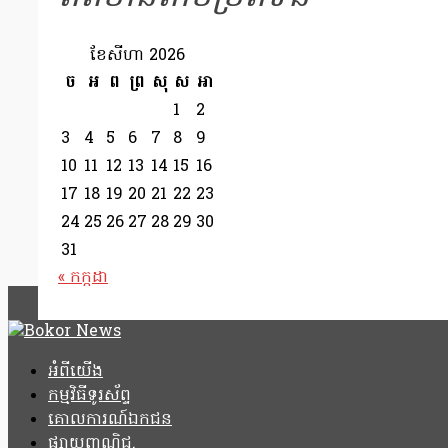
ខែ​សីហា 2026
ច
អ
ព
ព្រ
សុ
ស
អា
1
2
3
4
5
6
7
8
9
10
11
12
13
14
15
16
17
18
19
20
21
22
23
24
25
26
27
28
29
30
31
« កក្កដា
អំពីយើង
កម្មវិធីទូរស័ព្ទ
គោលការណ៍ឯកជន
ផ្សាយពាណិជ្ជ.