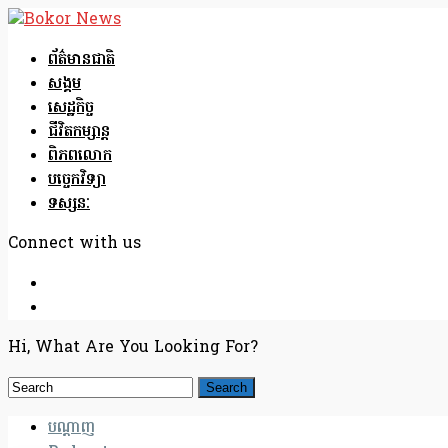
ព័ត៌មានជាតិ
សង្គម
សេដ្ឋកិច្ច
ជីវិតកម្សាន្ត
ពិភពលោក
បច្ចេកវិទ្យា
ទស្សនៈ
Connect with us
Hi, What Are You Looking For?
បណ្តាញ