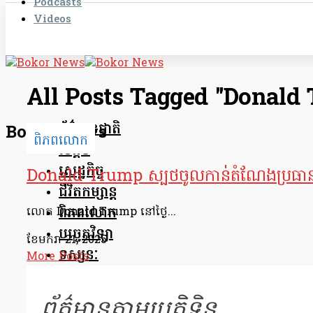
Podcasts
Videos
All Posts Tagged "Donald
ព័ត៌មានជាតិ
Bokor News
ពិភពលោក
សង្គម
សេដ្ឋកិច្ច
Donald Trump ស្បថ​ចូល​កាន់​តំណែង​ប្រធានាធ
ជីវិតកម្សាន្ត
ពិភពលោក
លោក Donald Trump នៅ​ថ្ងៃ...
បច្ចេកវិទ្យា
ខែ​មករា 21, 2025
ទស្សនៈ
More Posts
ព័ត៌មានតាមប្រតិទិន