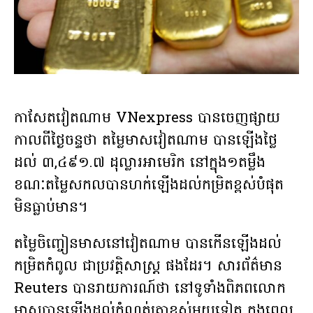
កាសែតវៀតណាម VNexpress បានចេញផ្សាយ
កាលពីថ្ងៃចន្ទថា តម្លៃមាសវៀតណាម បានឡើងថ្លៃ
ដល់ ៣,៤៩១.៧ ដុល្លារអាមេរិក នៅក្នុង១តម្លឹង
ខណៈតម្លៃសកលបានហក់ឡើងដល់កម្រិតខ្ពស់បំផុត
មិនធ្លាប់មាន។
តម្លៃចិញ្ចៀនមាសនៅវៀតណាម បានកើនឡើងដល់
កម្រិតកំពូល ជាប្រវត្តិសាស្ត្រ ផងដែរ។ សារព័ត៌មាន
Reuters បានរាយការណ៍ថា នៅទូទាំងពិភពលោក
មាសបានឡើងដល់កំណត់ត្រាខ្ពស់មួយទៀត ក្នុងពេល