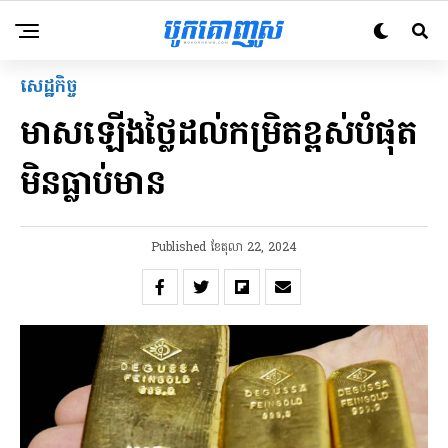
សេដ្ឋកិច្ច
មាសឡើងថ្លៃដល់កម្រិតខ្ពស់បំផុត
មិនធ្លាប់មាន
Published
ខែ​តុលា 22, 2024