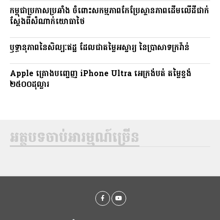
កម្ពុជាប្រកាសប្រឆាំង ចំពោះសកម្មភាពកែប្រែស្ថានភាពដើមលើដីជាក់
ស្តែងពីសំណាក់យោធាថៃ
ឫទ្ធានុភាពនៃសិល្បៈឥដ្ឋ ដែលជាតម្លៃអស្ចារ្យ នៃប្រាសាទក្រវ៉ាន់
Apple គ្រោងបញ្ចេញ iPhone Ultra អេក្រង់បត់ តម្លៃខ្ទង់
២៥០០ដុល្លារ
អត្ថបទចាប់អារម្មណ៍ច្រើន