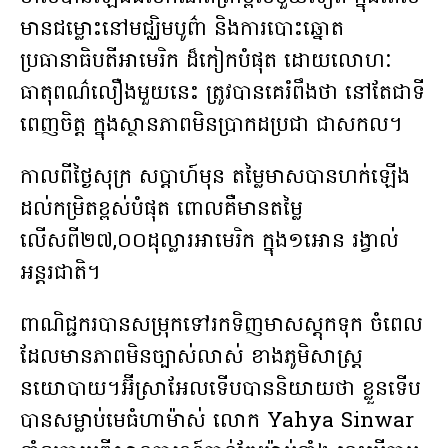
មានជម្លោះនៅមជ្ឈិមបូព៌ា និងការបោះឆ្នោត
ប្រធានាធិបតីអាមេរិក ដ៏កៀកបំផុត ដោយលោហៈ
ធាតុពណ៌លឿងមួយនេះ ត្រូវបានគេរំពឹងថា នៅតែជាទី
ពេញចិត្ត ក្នុងស្ថានភាពមិនប្រាកដប្រជា ជាសកល។
កាលពីថ្ងៃសុក្រ សប្តាហ៍មុន តម្លៃមាសបានហក់ឡើង
ដល់កម្រិតខ្ពស់បំផុត ពោលគឺមានតម្លៃ
លើសពី២៧,០០ដុល្លារអាមេរិក ក្នុង១អោន រង្វាល់
អន្តរជាតិ។
ពាណិជ្ជករបានសម្រុកទៅរកទិញមាសស្តុកទុក ចំពេល
ដែលមានភាពមិនច្បាស់លាស់ ខាងភូមិសាស្ត្រ
នយោបាយ។អ៊ីស្រាអែលទើបបាននិយាយថា ខ្លួនទើប
បានសម្លាប់មេធំហាម៉ាស់ លោក Yahya Sinwar