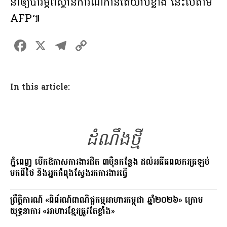
នាំឲ្យបារម្ភពីស្ថានការណ៍កាន់តែយ៉ាប់ខ្លាំង នេះបើតាម
AFP៕
F
X
T
C
a
el
o
ce
e
p
In this article:
b
gr
y
o
a
Li
o
m
n
ដំណឹងថ្មី
k
k
ភ្នំពេញ បើកឱកាសការងារជិត ៣ម៉ឺនកន្លែង ដល់អតីតពលករត្រឡប់
មកពីថៃ និងអ្នកកំពុងស្វែងរកការងារធ្វើ
ព្រឹត្តិការណ៍ «ពិព័រណ៍ពាណិជ្ជកម្មអាហារកម្ពុជា ឆ្នាំ២០២៦» ក្រោម
យុទ្ធនាការ «អាហារខ្មែរត្រូវតែខ្លាំង»