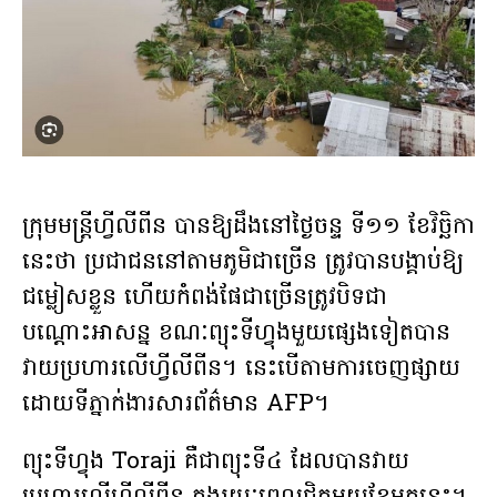
ក្រុមមន្ត្រីហ្វីលីពីន បានឱ្យដឹងនៅថ្ងៃចន្ទ ទី១១ ខែវិច្ឆិកា
នេះថា ប្រជាជននៅតាមភូមិជាច្រើន ត្រូវបានបង្គាប់ឱ្យ
ជម្លៀសខ្លួន ហើយកំពង់ផែជាច្រើនត្រូវបិទជា
បណ្ដោះអាសន្ន ខណៈព្យុះទីហ្វុងមួយផ្សេងទៀតបាន
វាយប្រហារលើហ្វីលីពីន។ នេះបើតាមការចេញផ្សាយ
ដោយទីភ្នាក់ងារសារព័ត៌មាន AFP។
ព្យុះទីហ្វុង Toraji គឺជាព្យុះទី៤ ដែលបានវាយ