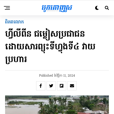
ពិភពលោក
ហ្វីលីពីន ជម្លៀសប្រជាជន
ដោយសារព្យុះទីហ្វុងទី៤ វាយ
ប្រហារ
Published
ខែ​វិច្ឆិកា 11, 2024