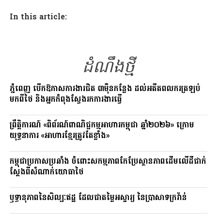
ce
e
p
In this article:
b
gr
y
o
a
Li
o
m
n
ដំណឹងថ្មី
k
k
ភ្នំពេញ បើកឱកាសការងារជិត ៣ម៉ឺនកន្លែង ដល់អតីតពលករត្រឡប់
មកពីថៃ និងអ្នកកំពុងស្វែងរកការងារធ្វើ
ព្រឹត្តិការណ៍ «ពិព័រណ៍ពាណិជ្ជកម្មអាហារកម្ពុជា ឆ្នាំ២០២៦» ក្រោម
យុទ្ធនាការ «អាហារខ្មែរត្រូវតែខ្លាំង»
កម្ពុជាប្រកាសប្រឆាំង ចំពោះសកម្មភាពកែប្រែស្ថានភាពដើមលើដីជាក់
ស្តែងពីសំណាក់យោធាថៃ
ឫទ្ធានុភាពនៃសិល្បៈឥដ្ឋ ដែលជាតម្លៃអស្ចារ្យ នៃប្រាសាទក្រវ៉ាន់