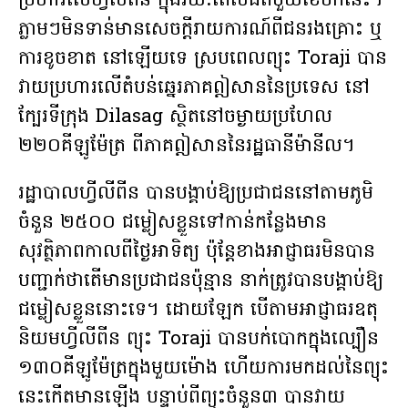
ប្រហារលើហ្វីលីពីន ក្នុងរយៈពេលជិតមួយខែមកនេះ។
ភ្លាមៗមិនទាន់មានសេចក្ដីរាយការណ៍ពីជនរងគ្រោះ ឬ
ការខូចខាត នៅឡើយទេ ស្របពេលព្យុះ Toraji បាន
វាយប្រហារលើតំបន់ឆ្នេរភាគឦសាននៃប្រទេស នៅ
ក្បែរទីក្រុង Dilasag ស្ថិតនៅចម្ងាយប្រហែល
២២០គីឡូម៉ែត្រ ពីភាគឦសាននៃរដ្ឋធានីម៉ានីល។
រដ្ឋាបាលហ្វីលីពីន បានបង្គាប់ឱ្យប្រជាជននៅតាមភូមិ
ចំនួន ២៥០០ ជម្លៀសខ្លួនទៅកាន់កន្លែងមាន
សុវត្ថិភាពកាលពីថ្ងៃអាទិត្យ ប៉ុន្តែខាងអាជ្ញាធរមិនបាន
បញ្ជាក់ថាតើមានប្រជាជនប៉ុន្មាន នាក់ត្រូវបានបង្គាប់ឱ្យ
ជម្លៀសខ្លួននោះទេ។ ដោយឡែក បើតាមអាជ្ញាធរឧតុ
និយមហ្វីលីពីន ព្យុះ Toraji បានបក់បោកក្នុងល្បឿន
១៣០គីឡូម៉ែត្រក្នុងមួយម៉ោង ហើយការមកដល់នៃព្យុះ
នេះកើតមានឡើង បន្ទាប់ពីព្យុះចំនួន៣ បានវាយ