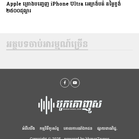
Apple គ្រោងបញ្ចេញ iPhone Ultra អេក្រង់បត់ តម្លៃខ្ទង់
២៥០០ដុល្លារ
អត្ថបទចាប់អារម្មណ៍ច្រើន
អំពីយើង
កម្មវិធីទូរស័ព្ទ
គោលការណ៍ឯកជន
ផ្សាយពាណិជ្ជ.