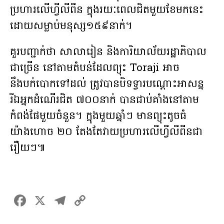
ប្រហារលើហ្វីលីពីន ក្នុងរយៈពេលជិតមួយខែមកនេះ
ដោយសម្លាប់មនុស្ស១៥៩នាក់។
គួរបញ្ជាក់ថា សាលារៀន និងការិយាល័យរដ្ឋាភិបាល
ជាច្រើន នៅតាមតំបន់ដែលព្យុះ Toraji អាច
នឹងបក់បោកទៅដល់ ត្រូវបានបិទទ្វារបណ្ដោះអាសន្ន
រីឯអ្នកដំណើរជិត ៧០០នាក់ បានជាប់គាំងនៅតាម
កំពង់ផែមួយចំនួន។ ក្នុងមួយឆ្នាំៗ មានព្យុះតូចធំ
យ៉ាងហោច ២០ តែងតែវាយប្រហារលើហ្វីលីពីនជា
រឿយៗ៕
F
X
T
C
a
el
o