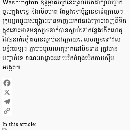
Washington ឧទ្ធម្ភាគចក្រនេះស្រាប់តែដាំក្បាលធ្លាក់
ចូលក្នុងទន្លេ និងលិចបាត់ តែម្ដងនៅប៉ុន្មាននាទីក្រោយ។
ក្រុមអ្នកជួយសង្រ្គោះបានទាញយកជនរងគ្រោះចេញពីទឹក
ក្នុងនោះមានមនុស្ស៤នាក់បានស្លាប់នៅកន្លែងកើតហេតុ
រីឯ២នាក់ទៀតបានស្លាប់នៅក្រោយពេលបញ្ជូនទៅដល់
មន្ទីរពេទ្យ។ ភ្លាមៗមូលហេតុធ្លាក់នៅមិនទាន់ ត្រូវបាន
បញ្ជាក់ទេ ខណៈអាជ្ញាធរអាមេរិកកំពុងបើកការស៊ើប
អង្កេត៕
Facebook
X
Telegram
Copy
In this article:
Link