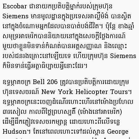
Escobar ជានាយកប្រតិបត្តិម្នាក់របស់ក្រុមហ៊ុន
Siemens មានមូលដ្ឋានក្នុងប្រទេសអាល្លឺម៉ង់ បានស្ថិត
នៅក្នុងចំណោមអ្នកដែលបានបាត់បង់ជីវិត។ ប៉ុន្តែ ខាងឆ្មាំ
សមុទ្រអាមេរិកបាននិយាយនៅក្នុងសេចក្ដីថ្លែងការណ៍
មួយថាខ្លួនមិនទាន់កំណត់បានអត្តសញ្ញាណ និងឈ្មោះ
របស់ជនរងគ្រោះនៅឡើយទេ ហើយក្រុមហ៊ុន Siemens
ក៏មិនទាន់ធ្វើអត្ថាធិប្បាយអ្វីនោះដែរ។
ឧទ្ធម្ភាគចក្រ Bell 206 ត្រូវបានប្រតិបត្តិការដោយក្រុម
ហ៊ុនទេសចរណ៍ New York Helicopter Tours។
ឧទ្ធម្ភាគចក្រនេះចេញដំណើរហោះហើរនៅម៉ោងប្រហែល
៣រសៀល កាលពីថ្ងៃព្រហស្បតិ៍ (ម៉ោងនៅអាមេរិក)
ដើម្បីដឹកភ្ញៀវទេសចរកម្សាន្ត ដោយហោះពីលើទន្លេ
Hudson។ តែនៅពេលហោះទៅដល់ស្ពាន George