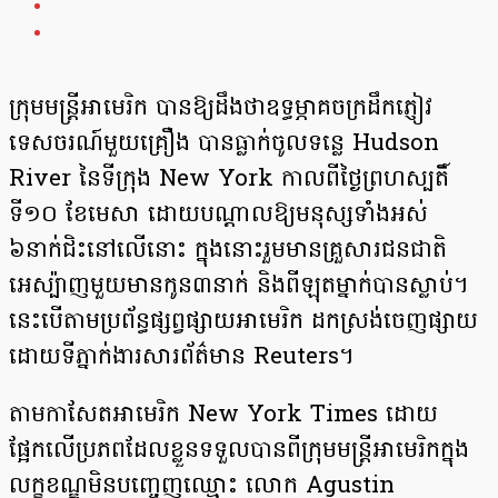
ក្រុមមន្ត្រីអាមេរិក បានឱ្យដឹងថាឧទ្ធម្ភាគចក្រដឹកភ្ញៀវ
ទេសចរណ៍មួយគ្រឿង បានធ្លាក់ចូលទន្លេ Hudson
River នៃទីក្រុង New York កាលពីថ្ងៃព្រហស្បតិ៍
ទី១០ ខែមេសា ដោយបណ្ដាលឱ្យមនុស្សទាំងអស់
៦នាក់ជិះនៅលើនោះ ក្នុងនោះរួមមានគ្រួសារជនជាតិ
អេស្ប៉ាញមួយមានកូន៣នាក់ និងពីឡុតម្នាក់បានស្លាប់។
នេះបើតាមប្រព័ន្ធផ្សព្វផ្សាយអាមេរិក ដកស្រង់ចេញផ្សាយ
ដោយទីភ្នាក់ងារសារព័ត៌មាន Reuters។
តាមកាសែតអាមេរិក New York Times ដោយ
ផ្អែកលើប្រភពដែលខ្លួនទទួលបានពីក្រុមមន្ត្រីអាមេរិកក្នុង
លក្ខខណ្ឌមិនបញ្ចេញឈ្មោះ លោក Agustin