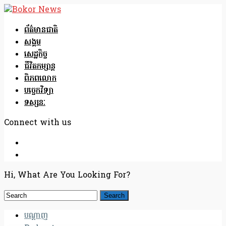
ព័ត៌មានជាតិ
សង្គម
សេដ្ឋកិច្ច
ជីវិតកម្សាន្ត
ពិភពលោក
បច្ចេកវិទ្យា
ទស្សនៈ
Connect with us
Hi, What Are You Looking For?
បណ្តាញ