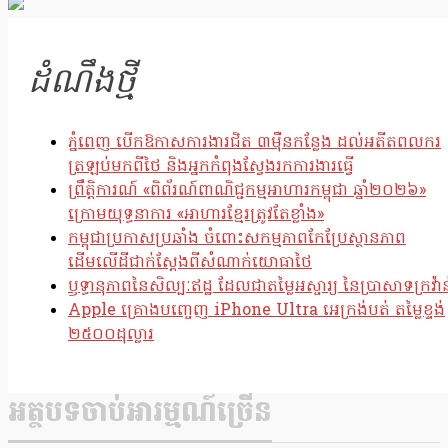
ដំណឹងថ្មី
ភ្នំពេញ បើកឱកាសការងារជិត ៣ម៉ឺនកន្លែង ដល់អតីតពលករ
ត្រឡប់មកពីថៃ និងអ្នកកំពុងស្វែងរកការងារធ្វើ
ព្រឹត្តិការណ៍ «ពិព័រណ៍ពាណិជ្ជកម្មអាហារកម្ពុជា ឆ្នាំ២០២៦»
ក្រោមយុទ្ធនាការ «អាហារខ្មែរត្រូវតែខ្លាំង»
កម្ពុជាប្រកាសប្រឆាំង ចំពោះសកម្មភាពកែប្រែស្ថានភាព
ដើមលើដីជាក់ស្តែងពីសំណាក់យោធាថៃ
ឫទ្ធានុភាពនៃសិល្បៈឥដ្ឋ ដែលជាតម្លៃអស្ចារ្យ នៃប្រាសាទក្រវ៉ាន
Apple គ្រោងបញ្ចេញ iPhone Ultra អេក្រង់បត់ តម្លៃខ្ទង់
២៥០០ដុល្លារ
អត្ថបទចាប់អារម្មណ៍ច្រើន