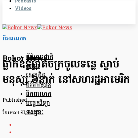
Podcasts
Videos
ពិភពលោក
ព័ត៌មានជាតិ
Bokor News
ធ្លាក់ឧទ្ធម្ភាគចក្រចូលទន្លេ ស្លាប់
សង្គម
សេដ្ឋកិច្ច
មនុស្ស ៦នាក់ នៅសហរដ្ឋអាមេរិក
ជីវិតកម្សាន្ត
ពិភពលោក
Published
បច្ចេកវិទ្យា
ទស្សនៈ
ខែ​មេសា 11, 2025