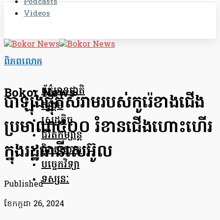
Podcasts
Videos
ពិភពលោក
ព័ត៌មានជាតិ
Bokor News
បាឡុង​ផ្ទុកសំរាមរបស់​កូរ៉េខាងជើង​
សង្គម
សេដ្ឋកិច្ច
ប្រមាណ៥០០ រំខាន​ជើងហោះហើរ​
ជីវិតកម្សាន្ត
ក្នុង​រដ្ឋធានី​សេ​អ៊ូ​ល
ពិភពលោក
បច្ចេកវិទ្យា
ទស្សនៈ
Published
ខែ​កក្កដា 26, 2024