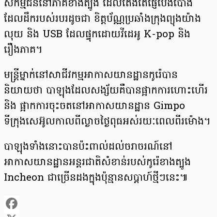
សកម្មជននៅភាគខាងត្បូង ដែលតែងតែផ្ញើប៉េងប៉ោង
ដែលដឹករបស់របរដូចជា ខិត្តប័ណ្ណប្រឆាំងក្រុងព្យុងយ៉ាង
លុយ និង USB ដែលផ្ទុកដោយវីដេអូ K-pop និង
រឿងភាគ។
មន្ត្រីម្នាក់នៅសាជីវកម្មអាកាសយានដ្ឋានកូរ៉េបាន
និយាយថា បាឡុងដែលសង្ស័យគឺបានផ្អាកការហោះហើរ
និង ផ្អាកការចុះចតនៅអាកាសយានដ្ឋាន Gimpo
ទីក្រុងសេអ៊ូលកាលពីល្ងាចថ្ងៃពុធអស់រយៈពេលពីរម៉ោង។
បាឡុងទាំងនោះបានប៉ះពាល់ដល់ចរាចរណ៍នៅ
អាកាសយានដ្ឋានអន្តរជាតិសំខាន់របស់កូរ៉េខាងត្បូង
Incheon ជាច្រើនដងក្នុងប៉ុន្មានសប្តាហ៍ថ្មីៗនេះ៕