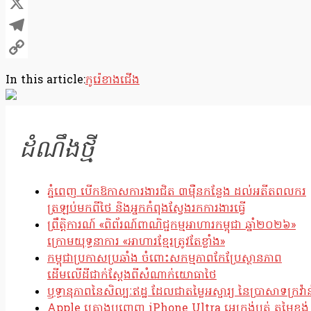
Facebook
X
Telegram
Copy
In this article:
កូរ៉េខាងជើង
Link
ដំណឹងថ្មី
ភ្នំពេញ បើកឱកាសការងារជិត ៣ម៉ឺនកន្លែង ដល់អតីតពលករ
ត្រឡប់មកពីថៃ និងអ្នកកំពុងស្វែងរកការងារធ្វើ
ព្រឹត្តិការណ៍ «ពិព័រណ៍ពាណិជ្ជកម្មអាហារកម្ពុជា ឆ្នាំ២០២៦»
ក្រោមយុទ្ធនាការ «អាហារខ្មែរត្រូវតែខ្លាំង»
កម្ពុជាប្រកាសប្រឆាំង ចំពោះសកម្មភាពកែប្រែស្ថានភាព
ដើមលើដីជាក់ស្តែងពីសំណាក់យោធាថៃ
ឫទ្ធានុភាពនៃសិល្បៈឥដ្ឋ ដែលជាតម្លៃអស្ចារ្យ នៃប្រាសាទក្រវ៉ាន
Apple គ្រោងបញ្ចេញ iPhone Ultra អេក្រង់បត់ តម្លៃខ្ទង់