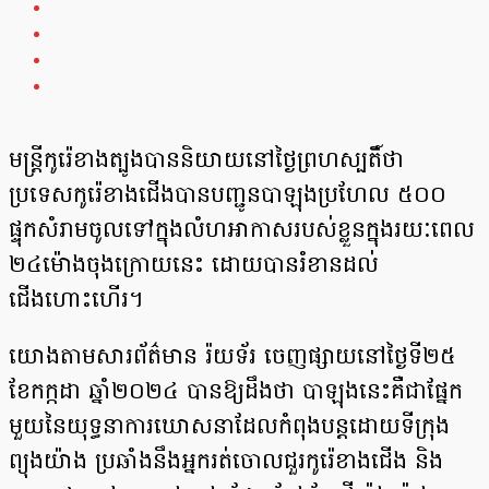
មន្ត្រីកូរ៉េខាងត្បូងបាននិយាយនៅថ្ងៃព្រហស្បតិ៍ថា
ប្រទេសកូរ៉េខាងជើងបានបញ្ជូនបាឡុងប្រហែល ៥០០
ផ្ទុកសំរាមចូលទៅក្នុងលំហអាកាសរបស់ខ្លួនក្នុងរយៈពេល
២៤ម៉ោងចុងក្រោយនេះ ដោយបានរំខានដល់
ជើងហោះហើរ។
យោងតាមសារព័ត៌មាន រ៉យទ័រ ចេញផ្សាយនៅថ្ងៃទី២៥
ខែកក្កដា ឆ្នាំ២០២៤ បានឱ្យដឹងថា បាឡុងនេះគឺជាផ្នែក
មួយនៃយុទ្ធនាការឃោសនាដែលកំពុងបន្តដោយទីក្រុង
ព្យុងយ៉ាង ប្រឆាំងនឹងអ្នករត់ចោលជួរកូរ៉េខាងជើង និង