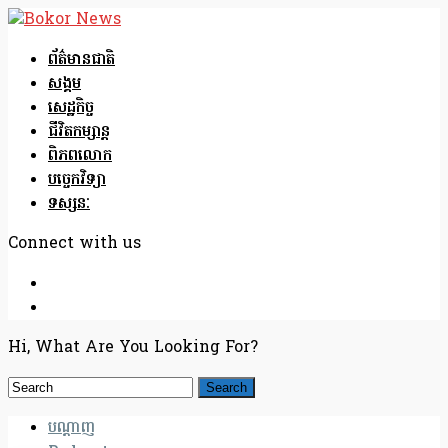
ព័ត៌មានជាតិ
សង្គម
សេដ្ឋកិច្ច
ជីវិតកម្សាន្ត
ពិភពលោក
បច្ចេកវិទ្យា
ទស្សនៈ
Connect with us
Hi, What Are You Looking For?
បណ្តាញ