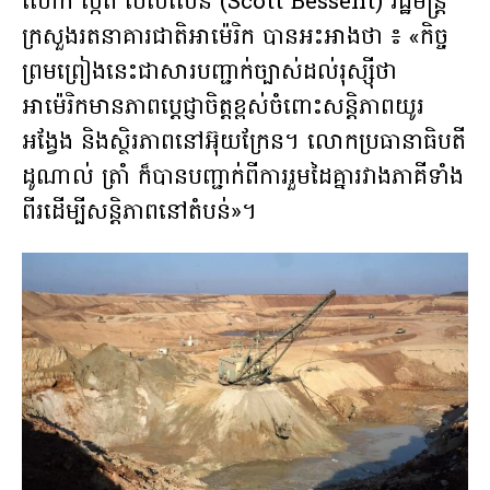
លោក ស្កត បេសស៊ែន (Scott Bessent) រដ្ឋមន្ត្រី
ក្រសួងរតនាគារជាតិអាម៉េរិក បានអះអាងថា ៖ «កិច្ច
ព្រមព្រៀងនេះជាសារបញ្ជាក់ច្បាស់ដល់រុស្ស៊ីថា
អាម៉េរិកមានភាពប្តេជ្ញាចិត្តខ្ពស់ចំពោះសន្តិភាពយូរ
អង្វែង និងស្ថិរភាពនៅអ៊ុយក្រែន។ លោកប្រធានាធិបតី
ដូណាល់ ត្រាំ ក៏បានបញ្ជាក់ពីការរួមដៃគ្នារវាងភាគីទាំង
ពីរដើម្បីសន្តិភាពនៅតំបន់»។