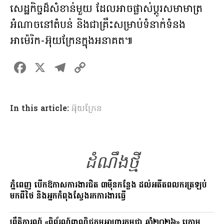
សេដ្ឋកិច្ចដ៏សំខាន់មួយ ដែលអាចផ្លាស់ប្តូរសមាមាត្រ
អំណាចនៅតំបន់ និងជាគ្រឹះសម្រាប់ទំនាក់ទំនង
អាម៉េរិក-អ៊ុយក្រែនក្នុងអនាគត៕
F
X
T
C
a
el
o
ce
e
p
In this article:
អ៊ុយក្រែន
b
gr
y
o
a
Li
o
m
n
k
ដំណឹងថ្មី
k
ភ្នំពេញ បើកឱកាសការងារជិត ៣ម៉ឺនកន្លែង ដល់អតីតពលករត្រឡប់
មកពីថៃ និងអ្នកកំពុងស្វែងរកការងារធ្វើ
ព្រឹត្តិការណ៍ «ពិព័រណ៍ពាណិជ្ជកម្មអាហារកម្ពុជា ឆ្នាំ២០២៦» ក្រោម