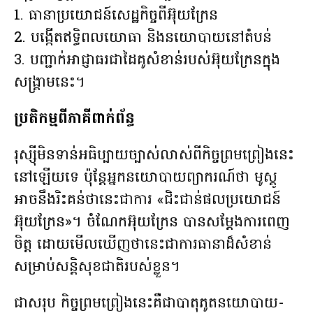
1. ធានាប្រយោជន៍សេដ្ឋកិច្ចពីអ៊ុយក្រែន
2. បង្កើតឥទ្ធិពលយោធា និងនយោបាយនៅតំបន់
3. បញ្ជាក់អាជ្ញាធរជាដៃគូសំខាន់របស់អ៊ុយក្រែនក្នុង
សង្គ្រាមនេះ។
ប្រតិកម្មពីភាគីពាក់ព័ន្ធ
រុស្ស៊ីមិនទាន់អធិប្បាយច្បាស់លាស់ពីកិច្ចព្រមព្រៀងនេះ
នៅឡើយទេ ប៉ុន្តែអ្នកនយោបាយព្យាករណ៍ថា មូស្គូ
អាចនឹងរិះគន់ថានេះជាការ «ជិះជាន់ផលប្រយោជន៍
អ៊ុយក្រែន»។ ចំណែកអ៊ុយក្រែន បានសម្ដែងការពេញ
ចិត្ត ដោយមើលឃើញថានេះជាការធានាដ៏សំខាន់
សម្រាប់សន្តិសុខជាតិរបស់ខ្លួន។
ជាសរុប កិច្ចព្រមព្រៀងនេះគឺជាបាតុភូតនយោបាយ-