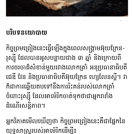
–
បរិបទនយោបាយ
កិច្ចព្រមព្រៀងនេះធ្វើឡើងក្នុងពេលសង្គ្រាមអ៊ុយក្រែន-
រុស្ស៊ី ដែលបានអូសបន្លាយជាង ៣ ឆ្នាំ និងក្រោយពី
ការចរចាដ៏សំខាន់មួយរវាងលោកត្រាំ អនុប្រធានាធិបតី
ជេឌី វែន និងប្រធានាធិបតីអ៊ុយក្រែន ហ្សេលែនស្គី។ វា
ក៏ជាការឆ្លើយតបទៅនឹងការរិះគន់របស់លោកត្រាំ
ចំពោះរុស្ស៊ី ដែលអាម៉េរិកចាត់ទុកថាជាអ្នករារាំង
ដំណើរសន្តិភាព។
អ្នកវិភាគមើលឃើញថា កិច្ចព្រមព្រៀងនេះគឺជាផ្នែកនៃ
យុទ្ធសាស្ត្ររបស់អាម៉េរិកដើម្បី៖