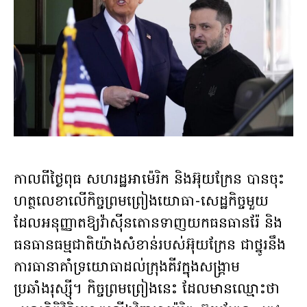
កាលពីថ្ងៃពុធ សហរដ្ឋអាម៉េរិក និងអ៊ុយក្រែន បានចុះ
ហត្ថលេខាលើកិច្ចព្រមព្រៀងយោធា-សេដ្ឋកិច្ចមួយ
ដែលអនុញ្ញាតឱ្យវ៉ាស៊ីនតោនទាញយកធនធានរ៉ែ និង
ធនធានធម្មជាតិយ៉ាងសំខាន់របស់អ៊ុយក្រែន ជាថ្នូរនឹង
ការធានាគាំទ្រយោធាដល់ក្រុងគីវក្នុងសង្គ្រាម
ប្រឆាំងរុស្ស៊ី។ កិច្ចព្រមព្រៀងនេះ ដែលមានឈ្មោះថា