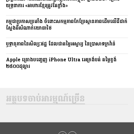
យុទ្ធនាការ «អាហារខ្មែរត្រូវតែខ្លាំង»
កម្ពុជាប្រកាសប្រឆាំង ចំពោះសកម្មភាពកែប្រែស្ថានភាពដើមលើដីជាក់
ស្តែងពីសំណាក់យោធាថៃ
ឫទ្ធានុភាពនៃសិល្បៈឥដ្ឋ ដែលជាតម្លៃអស្ចារ្យ នៃប្រាសាទក្រវ៉ាន់
Apple គ្រោងបញ្ចេញ iPhone Ultra អេក្រង់បត់ តម្លៃខ្ទង់
២៥០០ដុល្លារ
អត្ថបទចាប់អារម្មណ៍ច្រើន