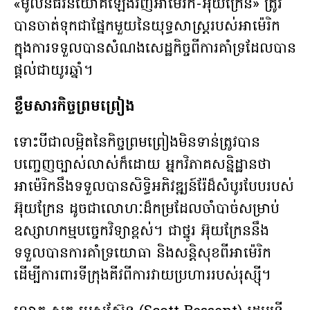
«មូលនិធិវិនិយោគឡើងវិញអាម៉េរិក-អ៊ុយក្រែន» ត្រូវ
បានចាត់ទុកជាផ្នែកមួយនៃយុទ្ធសាស្ត្ររបស់អាម៉េរិក
ក្នុងការទទួលបានសំណងសេដ្ឋកិច្ចពីការគាំទ្រដែលបាន
ផ្ដល់ជាយូរឆ្នាំ។
ខ្លឹមសារកិច្ចព្រមព្រៀង
ទោះបីជាលម្អិតនៃកិច្ចព្រមព្រៀងមិនទាន់ត្រូវបាន
បញ្ចេញច្បាស់លាស់ក៏ដោយ អ្នកវិភាគសន្និដ្ឋានថា
អាម៉េរិកនឹងទទួលបានសិទ្ធិអភិវឌ្ឍន៍រ៉ែដ៏សំបូរបែបរបស់
អ៊ុយក្រែន ដូចជាលោហៈដ៏កម្រដែលចាំបាច់សម្រាប់
ឧស្សាហកម្មបច្ចេកវិទ្យាខ្ពស់។ ជាថ្នូរ អ៊ុយក្រែននឹង
ទទួលបានការគាំទ្រយោធា និងសន្តិសុខពីអាម៉េរិក
ដើម្បីការពារទីក្រុងគីវពីការវាយប្រហាររបស់រុស្ស៊ី។