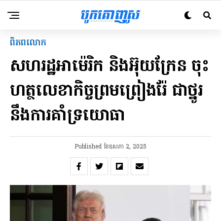
ពិភពលោក
សហរដ្ឋអាម៉េរិក និងអ៊ុយក្រែន ចុះ
ហត្ថលេខាកិច្ចព្រមព្រៀងរ៉ែ ជាថ្នូរ
នឹងការគាំទ្រយោធា
Published
ខែ​ឧសភា 2, 2025