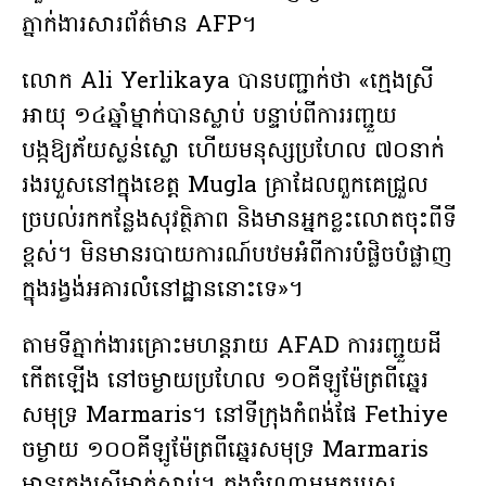
ភ្នាក់ងារសារព័ត៌មាន AFP។
លោក Ali Yerlikaya បានបញ្ជាក់ថា «ក្មេងស្រី
អាយុ ១៤ឆ្នាំម្នាក់បានស្លាប់ បន្ទាប់ពីការរញ្ជួយ
បង្កឱ្យភ័យស្លន់ស្លោ ហើយមនុស្សប្រហែល ៧០នាក់
រងរបួសនៅក្នុងខេត្ត Mugla គ្រាដែលពួកគេជ្រួល
ច្របល់រកកន្លែងសុវត្ថិភាព និងមានអ្នកខ្លះលោតចុះពីទី
ខ្ពស់។ មិនមានរបាយការណ៍បឋមអំពីការបំផ្លិចបំផ្លាញ​
ក្នុងរង្វង់អគារលំនៅដ្ឋាន​នោះ​ទេ»។
តាមទីភ្នាក់ងារគ្រោះមហន្តរាយ AFAD ការរញ្ជួយដី
កើតឡើង នៅចម្ងាយប្រហែល ១០គីឡូម៉ែត្រពីឆ្នេរ
សមុទ្រ Marmaris។ នៅទីក្រុងកំពង់ផែ Fethiye
ចម្ងាយ ១០០គីឡូម៉ែត្រពីឆ្នេរសមុទ្រ Marmaris