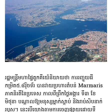
រដ្ឋមន្ត្រីមហាផ្ទៃតួកគីយ៉េនិយាយថា ការរញ្ជួយដី
កម្រិត៥.៨រ៉ិចទ័រ បានវាយប្រហារតំបន់ Marmaris
ភាគនិរតីនៃប្រទេស កាលពីព្រឹកថ្ងៃអង្គារ ទី៣ ខែ
មិថុនា បណ្តាលឱ្យមនុស្សម្នាក់ស្លាប់ និងរាប់សិបនាក់
របួស។ នេះបើយោងតាមការចេញផ្សាយដោយទី