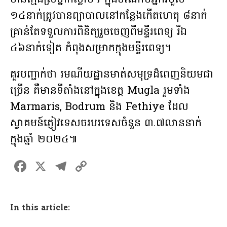
មានក្មេងស្រីម្នាក់ស្លាប់។ ក្នុងចំណោមអ្នករបួស
១៤នាក់ត្រូវបានព្យាបាលនៅកន្លែងកើតហេតុ ៨នាក់
គ្រាន់តែទទួលការពិនិត្យរួចចេញពីមន្ទីរពេទ្យ រីឯ
៤៦នាក់ទៀត កំពុងសម្រាកក្នុងមន្ទីរពេទ្យ។
គួរបញ្ជាក់ថា រមណីយដ្ឋានមាត់សមុទ្រដ៏ពេញនិយមជា
ច្រើន គឺមានទីតាំងនៅក្នុងខេត្ត Mugla រួមទាំង
Marmaris, Bodrum និង Fethiye ដែល
ស្វាគមន៍ភ្ញៀវទេសចរបរទេសចំនួន ៣.៧លាននាក់
ក្នុងឆ្នាំ ២០២៤៕
F
X
T
C
a
el
o
ce
e
p
In this article:
b
gr
y