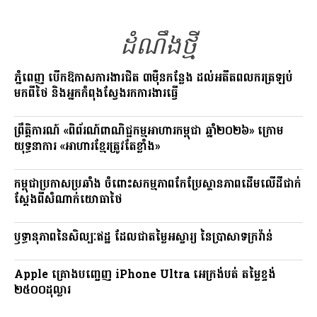
o
a
Li
o
m
n
ដំណឹងថ្មី
k
k
ភ្នំពេញ បើកឱកាសការងារជិត ៣ម៉ឺនកន្លែង ដល់អតីតពលករត្រឡប់
មកពីថៃ និងអ្នកកំពុងស្វែងរកការងារធ្វើ
ព្រឹត្តិការណ៍ «ពិព័រណ៍ពាណិជ្ជកម្មអាហារកម្ពុជា ឆ្នាំ២០២៦» ក្រោម
យុទ្ធនាការ «អាហារខ្មែរត្រូវតែខ្លាំង»
កម្ពុជាប្រកាសប្រឆាំង ចំពោះសកម្មភាពកែប្រែស្ថានភាពដើមលើដីជាក់
ស្តែងពីសំណាក់យោធាថៃ
ឫទ្ធានុភាពនៃសិល្បៈឥដ្ឋ ដែលជាតម្លៃអស្ចារ្យ នៃប្រាសាទក្រវ៉ាន់
Apple គ្រោងបញ្ចេញ iPhone Ultra អេក្រង់បត់ តម្លៃខ្ទង់
២៥០០ដុល្លារ