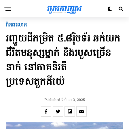
ពិភពលោក
រញ្ជូយដីកម្រិត ៥.៨រ៉ិចទ័រ ឆក់យក
ជីវិតមនុស្សម្នាក់ និងរបួសច្រើន
នាក់ នៅភាគនិរតី
ប្រទេសតួកគីយ៉េ
Published
ខែ​មិថុនា 3, 2025