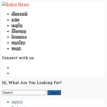
ព័ត៌មានជាតិ
សង្គម
សេដ្ឋកិច្ច
ជីវិតកម្សាន្ត
ពិភពលោក
បច្ចេកវិទ្យា
ទស្សនៈ
Connect with us
Hi, What Are You Looking For?
បណ្តាញ