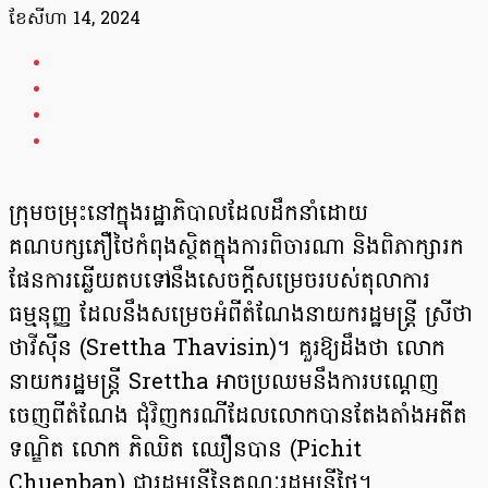
ខែ​សីហា 14, 2024
ក្រុមចម្រុះនៅក្នុងរដ្ឋាភិបាលដែលដឹកនាំដោយ
គណបក្សភឿថៃកំពុងស្ថិតក្នុងការពិចារណា និងពិភាក្សារក
ផែនការឆ្លើយតបទៅនឹងសេចក្ដីសម្រេចរបស់តុលាការ
ធម្មនុញ្ញ ដែលនឹងសម្រេចអំពីតំណែងនាយករដ្ឋមន្រ្តី ស្រីថា
ថាវីស៊ីន (Srettha Thavisin)។ គួរឱ្យដឹងថា លោក
នាយករដ្ឋមន្រ្តី Srettha អាចប្រឈមនឹងការបណ្ដេញ
ចេញពីតំណែង ជុំវិញករណីដែលលោកបានតែងតាំងអតីត
ទណ្ឌិត លោក ភិឈិត ឈឿនបាន (Pichit
Chuenban) ជារដ្ឋមន្ត្រីនៃគណៈរដ្ឋមន្ត្រីថៃ។