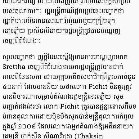
ដោយឯករាជ្យ ហើយយើងត្រូវគោរពលើសេចក្ដីសម្រេច
របស់តុលាការ”។ រដ្ឋមន្ត្រីពាណិជ្ជកម្មរូបនេះបញ្ជាក់ថា
រដ្ឋាភិបាលមិនមានសេណារីយ៉ូណាមួយត្រៀមទុក
នៅឡើយ ប្រសិនបើនាយករដ្ឋមន្ត្រីត្រូវបានបណ្ដេញ
ចេញពីតំណែង។
សូមបញ្ជាក់ថា ញត្តិដែលស្នើឱ្យមានការបណ្តេញលោក
Srettha ចេញពីតំណែងនាយករដ្ឋមន្ត្រីត្រូវបានដាក់
កាលពីខែឧសភា ដោយក្រុមអតីតសមាជិកព្រឹទ្ធសភាចំនួន
៤០នាក់ ដែលបាននិយាយថាលោក Pichit មិនគួរត្រូវ
បានពិចារណាសម្រាប់តំណែងរដ្ឋមន្ត្រីនេះឡើយ សូម
បញ្ជាក់ផងដែរថា លោក Pichit ត្រូវបានផ្តន្ទាទោសពីបទ
បំពានតុលាការដោយប៉ុនប៉ងសូកប៉ាន់មន្ត្រីតុលាការកំពូល
ក្នុងឆ្នាំ២០០៨ ដែលលោកជាអ្នកតំណាងឱ្យអតីតនាយក
រដ្ឋមន្ត្រី ថាក់ស៊ីន ស៊ីណាវ៉ាត្រា (Thaksin