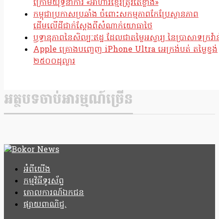
ក្រោមយុទ្ធនាការ «អាហារខ្មែរត្រូវតែខ្លាំង»
កម្ពុជាប្រកាសប្រឆាំង ចំពោះសកម្មភាពកែប្រែស្ថានភាព
ដើមលើដីជាក់ស្តែងពីសំណាក់យោធាថៃ
ឫទ្ធានុភាពនៃសិល្បៈឥដ្ឋ ដែលជាតម្លៃអស្ចារ្យ នៃប្រាសាទក្រវ៉ាន
Apple គ្រោងបញ្ចេញ iPhone Ultra អេក្រង់បត់ តម្លៃខ្ទង់
២៥០០ដុល្លារ
អត្ថបទចាប់អារម្មណ៍ច្រើន
អំពីយើង
កម្មវិធីទូរស័ព្ទ
គោលការណ៍ឯកជន
ផ្សាយពាណិជ្ជ.