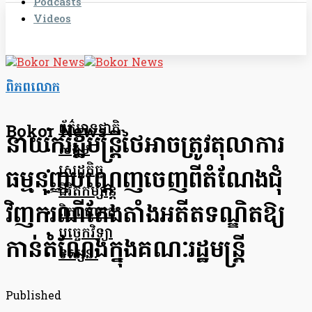
Podcasts
Videos
ពិភពលោក
ព័ត៌មានជាតិ
Bokor News
នាយករដ្ឋមន្រ្តីថៃអាចត្រូវតុលាការ
សង្គម
សេដ្ឋកិច្ច
ធម្មនុញ្ញបណ្ដេញចេញពីតំណែងជុំ
ជីវិតកម្សាន្ត
វិញករណីតែងតាំងអតីតទណ្ឌិតឱ្យ
ពិភពលោក
បច្ចេកវិទ្យា
កាន់តំណែងក្នុងគណៈរដ្ឋមន្រ្តី
ទស្សនៈ
Published