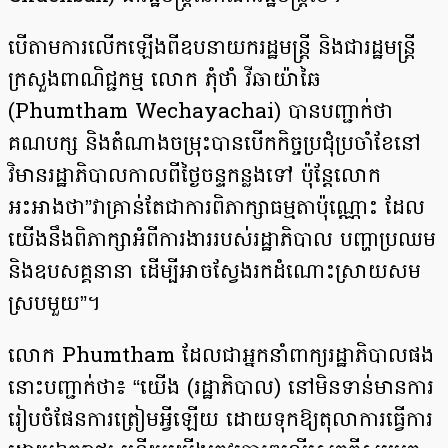
បើតាមការលើកឡើងពីឧបនាយករដ្ឋមន្ត្រី និងជារដ្ឋមន្ត្រី
ក្រសួងពាណិជ្ជកម្ម លោក ភុំថាំ វីឆាយ៉ាឆៃ
(Phumtham Wechayachai) បានបញ្ជាក់ថា
គណបក្ស និងតំណាងចម្រុះបានបើកកិច្ចប្រជុំប្រចាំខែនៅ
វិមានរដ្ឋាភិបាលកាលពីថ្ងៃចន្ទកន្លងទៅ ប៉ុន្តែលោក
អះអាងថា”វាគ្រាន់តែជាការពិភាក្សាធម្មតាប៉ុណ្ណោះ ដែល
យើងនឹងពិភាក្សាអំពីការងាររបស់រដ្ឋាភិបាល បញ្ហាប្រឈម
និងឧបសគ្គនានា ដើម្បីអាចស្វែងរកដំណោះស្រាយសម
ស្របមួយ”។
លោក Phumtham ដែលជាអ្នកនាំពាក្យរដ្ឋាភិបាលផង
នោះបញ្ជាក់ថា៖ “យើង (រដ្ឋាភិបាល) នៅមិនទាន់មានការ
រៀបចំផែនការត្រៀមអ្វីឡើយ ដោយទុកឱ្យតុលាការធ្វើការ