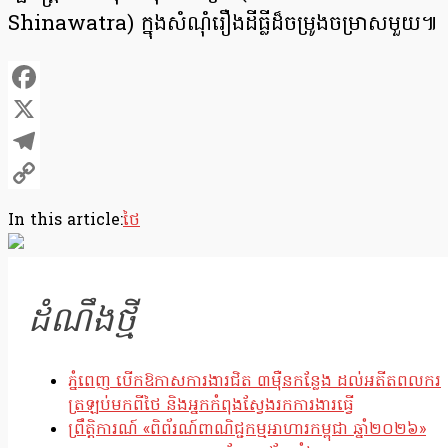
Shinawatra) ក្នុងសំណុំរឿងដីធ្លីដ៏ចម្រូងចម្រាសមួយ៕
Facebook
X
Telegram
Copy
In this article:
ថៃ
Link
ដំណឹងថ្មី
ភ្នំពេញ បើកឱកាសការងារជិត ៣ម៉ឺនកន្លែង ដល់អតីតពលករ
ត្រឡប់មកពីថៃ និងអ្នកកំពុងស្វែងរកការងារធ្វើ
ព្រឹត្តិការណ៍ «ពិព័រណ៍ពាណិជ្ជកម្មអាហារកម្ពុជា ឆ្នាំ២០២៦»