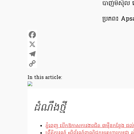
បាញ់មីស៊ីល 
ប្រភព៖ Aps
Facebook
X
Telegram
Copy
In this article:
Link
ដំណឹងថ្មី
ភ្នំពេញ បើកឱកាសការងារជិត ៣ម៉ឺនកន្លែង ដល់
ព្រឹត្តិការណ៍ «ពិព័រណ៍ពាណិជ្ជកម្មអាហារកម្ពុជា 