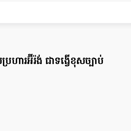
្រហារអ៊ីរ៉ង់ ជាទង្វើខុសច្បាប់