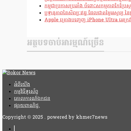
កម្ពុជាប្រកាសប្រឆាំង ចំពោះសកម្មភាពកែប្រ
ឫទ្ធានុភាពនៃសិល្បៈឥដ្ឋ ដែលជាតម្លៃអស្ចារ្យ នៃប
Apple គ្រោងបញ្ចេញ iPhone Ultra អេក្រង់បត
អត្ថបទចាប់អារម្មណ៍ច្រើន
អំពីយើង
កម្មវិធីទូរស័ព្ទ
គោលការណ៍ឯកជន
ផ្សាយពាណិជ្ជ.
Copyright © 2025 . powered by khmer7news