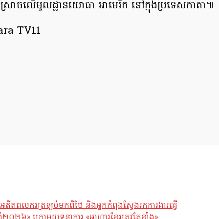
ស្រោចលើមូលដ្ឋានយោធា អាមេរិក នៅក្នុងប្រទេសកាតា៕
ara TV11
អតីតពលករត្រឡប់មកពីថៃ និងអ្នកកំពុងស្វែងរកការងារធ្វើ
ឆ្នាំ២០២៦» ក្រោមយុទ្ធនាការ «អាហារខ្មែរត្រូវតែខ្លាំង»