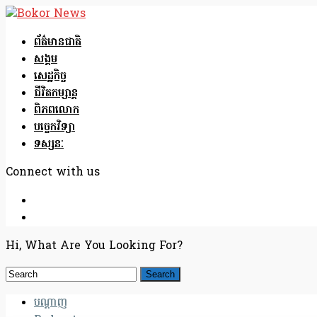
ព័ត៌មានជាតិ
សង្គម
សេដ្ឋកិច្ច
ជីវិតកម្សាន្ត
ពិភពលោក
បច្ចេកវិទ្យា
ទស្សនៈ
Connect with us
Hi, What Are You Looking For?
បណ្តាញ