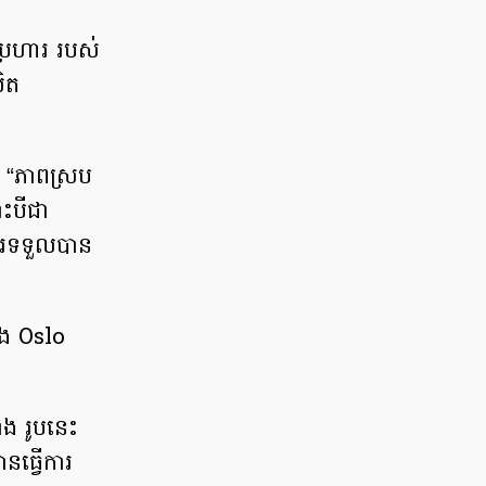
្រហារ របស់
លិត
 “ភាពស្រប
ោះបីជា
ការទទួលបាន
ុង Oslo
ង រូបនេះ
នធ្វើការ