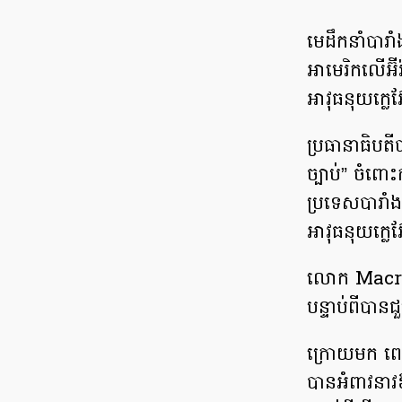
មេដឹកនាំបារ
អាមេរិកលើអ៊ីរ
អាវុធនុយក្លេអ៊
ប្រធានាធិប
ច្បាប់” ចំពោ
ប្រទេសបារាំ
អាវុធនុយក្លេ
លោក Macron 
បន្ទាប់ពីបាន
ក្រោយមក ពេល
បានអំពាវនាវឱ