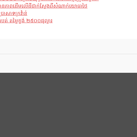
ែស្ថានភាពដើមលើដីជាក់ស្តែងពីសំណាក់យោធាថៃ
្រាសាទក្រវ៉ាន់
់ តម្លៃខ្ទង់ ២៥០០ដុល្លារ