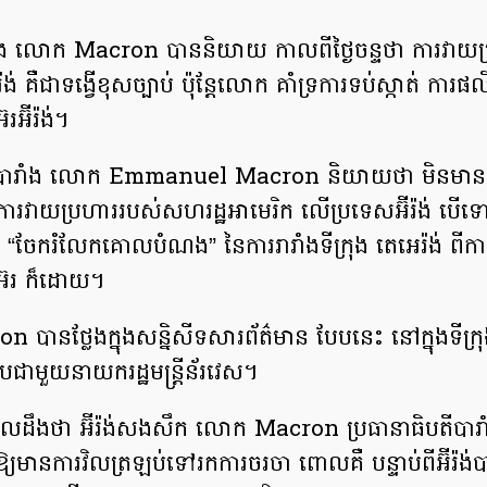
ាំង លោក Macron បាននិយាយ កាលពីថ្ងៃចន្ទថា ការវាយប
៉ង់ គឺជាទង្វើខុសច្បាប់ ប៉ុន្តែលោក គាំទ្រការទប់ស្កាត់ ការផ
ែរអ៊ីរ៉ង់។
តីបារាំង លោក Emmanuel Macron និយាយថា មិនមាន
ះការវាយប្រហាររបស់សហរដ្ឋអាមេរិក លើប្រទេសអ៊ីរ៉ង់ បើទ
ង “ចែករំលែកគោលបំណង” នៃការរារាំងទីក្រុង តេអេរ៉ង់ ពី
អ៊ែរ ក៏ដោយ។
បានថ្លែងក្នុងសន្និសីទសារព័ត៌មាន បែបនេះ នៅក្នុងទីក្រ
ជួបជាមួយនាយករដ្ឋមន្ត្រីន័រវេស។
ដឹងថា អ៊ីរ៉ង់សងសឹក លោក Macron ប្រធានាធិបតីបារាំ
្យមានការវិលត្រឡប់ទៅរកការចរចា ពោលគឺ បន្ទាប់ពីអ៊ីរ៉ង់បា