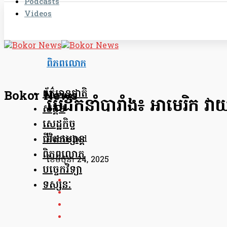
Podcasts
Videos
ពិភពលោក
ព័ត៌មានជាតិ
Bokor News
មេដឹកនាំបារាំង៖ អាមេរិក វាយប
សង្គម
សេដ្ឋកិច្ច
ជីវិតកម្សាន្ត
Published
ពិភពលោក
ខែ​មិថុនា 24, 2025
បច្ចេកវិទ្យា
ទស្សនៈ