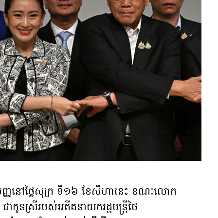
មញ្ញនៅថ្ងៃសុក្រ ទី១៦ ខែសីហានេះ ខណៈលោក
ូនស្រីរបស់អតីតនាយករដ្ឋមន្រ្តីថៃ