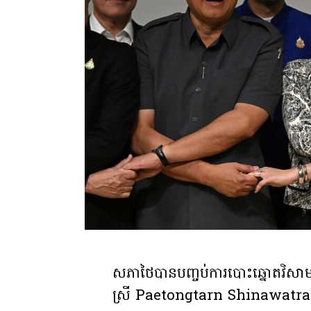
សភាថៃបានបញ្ចប់ការបោះឆ្នោតវិសា
ស្រី Paetongtarn Shinawatra ជាក