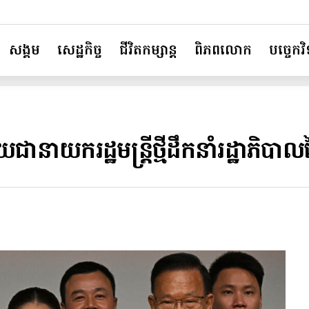
សង្គម
សេដ្ឋកិច្ច
ជីវិតកម្សាន្ត
ពិភពលោក
បច្ចេកវិទ
ានាយករដ្ឋមន្ត្រីថ្មីដឹក​នាំរដ្ឋាភិបាល