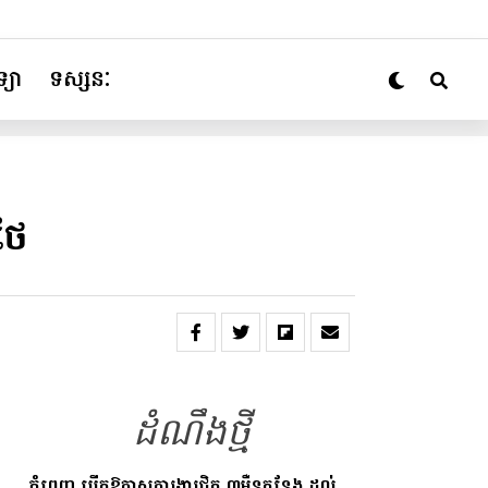
្យា
ទស្សនៈ
ថៃ
ដំណឹងថ្មី