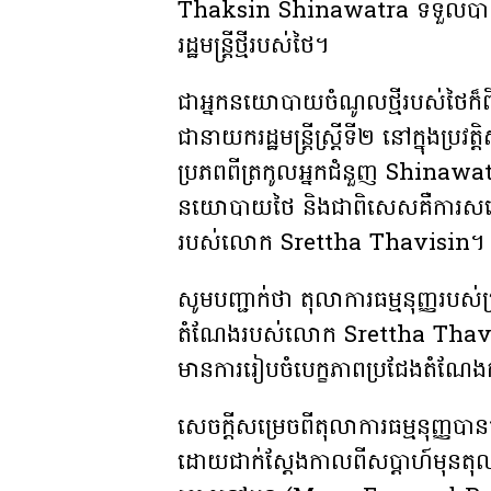
Thaksin Shinawatra ទទួលបានសំឡេ
រដ្ឋមន្រ្តីថ្មីរបស់ថៃ។
ជាអ្នកនយោបាយចំណូលថ្មីរបស់ថៃក៏ព
ជានាយករដ្ឋមន្រ្តីស្រ្តីទី២ នៅក្នុងប្រ
ប្រភពពីត្រកូលអ្នកជំនួញ Shinawat
នយោបាយថៃ និងជាពិសេសគឺការសម្រេច
របស់លោក Srettha Thavisin។
សូមបញ្ជាក់ថា តុលាការធម្មនុញ្ញរបស
តំណែងរបស់លោក Srettha Thavisin ក
មានការរៀបចំបេក្ខភាពប្រជែងតំណែង
សេចក្ដីសម្រេចពីតុលាការធម្មនុញ្ញប
ដោយជាក់ស្ដែងកាលពីសប្តាហ៍មុនតុ