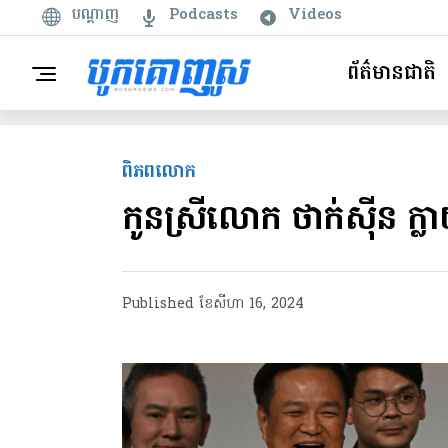
បណ្តាញ
Podcasts
Videos
ព័ត៌មានជាតិ
ពិភពលោក
កូនស្រីលោក ថាក់ស៊ីន ក្លាយជ
Published
ខែ​សីហា 16, 2024