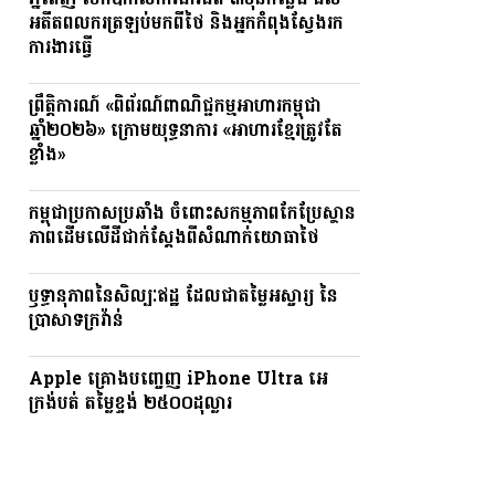
ភ្នំពេញ បើកឱកាសការងារជិត ៣ម៉ឺនកន្លែង ដល់
អតីតពលករត្រឡប់មកពីថៃ និងអ្នកកំពុងស្វែងរក
ការងារធ្វើ
ព្រឹត្តិការណ៍ «ពិព័រណ៍ពាណិជ្ជកម្មអាហារកម្ពុជា
ឆ្នាំ២០២៦» ក្រោមយុទ្ធនាការ «អាហារខ្មែរត្រូវតែ
ខ្លាំង»
កម្ពុជាប្រកាសប្រឆាំង ចំពោះសកម្មភាពកែប្រែស្ថាន
ភាពដើមលើដីជាក់ស្តែងពីសំណាក់យោធាថៃ
ឫទ្ធានុភាពនៃសិល្បៈឥដ្ឋ ដែលជាតម្លៃអស្ចារ្យ នៃ
ប្រាសាទក្រវ៉ាន់
Apple គ្រោងបញ្ចេញ iPhone Ultra អេ
ក្រង់បត់ តម្លៃខ្ទង់ ២៥០០ដុល្លារ