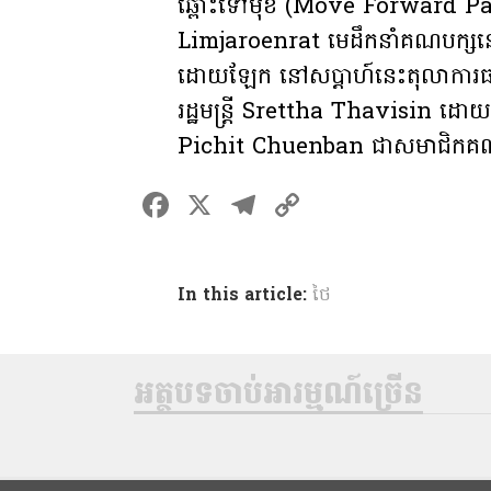
ឆ្ពោះទៅមុខ (Move Forward Par
Limjaroenrat មេដឹកនាំគណបក្សន
ដោយឡែក នៅសប្តាហ៍នេះតុលាការ
រដ្ឋមន្រ្តី Srettha Thavisin ដ
Pichit Chuenban ជាសមាជិកគណៈរដ
F
X
T
C
a
el
o
ce
e
p
In this article:
ថៃ
b
gr
y
o
a
Li
o
m
n
អត្ថបទចាប់អារម្មណ៍ច្រើន
k
k