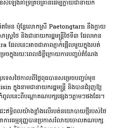
ងគាំទ្រគ្រប់គ្រាន់ដើម្បីក្លាយជានាយក
ិតមែន ប៉ុន្តែលោកស្រី Paetongtarn នឹងក្លាយ
វត្តិសាស្រ្តថៃ និងជានាយករដ្ឋមន្ត្រីថៃទី៣ ដែលមាន
ra ដែលនេះអាចជាភាពភ្ញាក់ផ្អើលមួយក្នុងរបត់
ក្នុងរយៈពេលដ៏ខ្លីក្រោយការបញ្ចប់តំណែង
់ប្រទេសថៃកាលពីថ្ងៃពុធបានសម្រេចបញ្ចប់មុខ
្នុងនាមជានាយករដ្ឋមន្រ្តី និងបានជំរុញឱ្យ
កំពូលនេះពីបណ្ដាគណបក្សផ្សេងៗភ្លាមៗផងដែរ។
ានជះឥទ្ធិពលយ៉ាងខ្លាំងលើរបត់នយោបាយថ្មីរបស់ថៃ
លាការធម្មនុញ្ញបានប្រកាសរំលាយចោលគណបក្ស