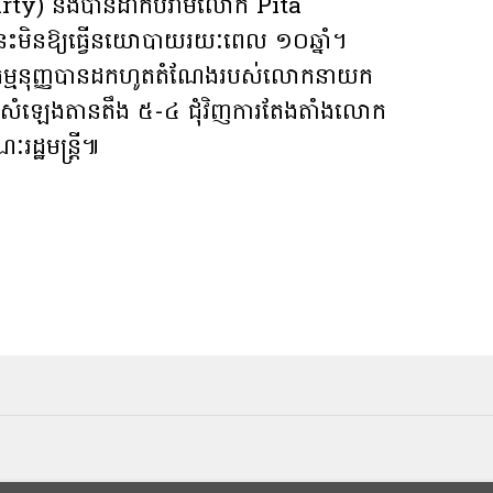
ty) និងបានដាក់បំរាមលោក Pita
េះមិនឱ្យធ្វើនយោបាយរយៈពេល ១០ឆ្នាំ។
ធម្មនុញ្ញបានដកហូតតំណែងរបស់លោកនាយក
ោយសំឡេងតានតឹង ៥-៤ ជុំវិញការតែងតាំងលោក
្ឋមន្ត្រី៕