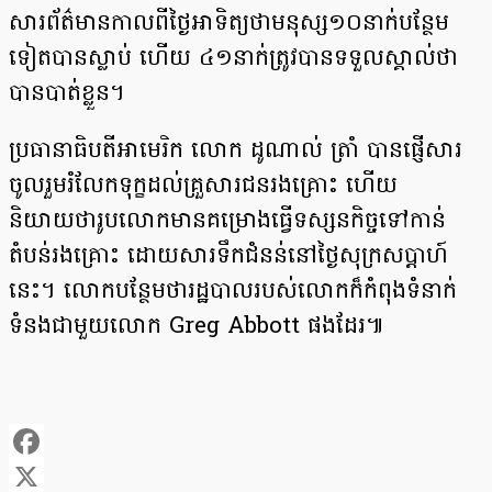
សារព័ត៌មានកាលពីថ្ងៃអាទិត្យថាមនុស្ស១០នាក់បន្ថែម
ទៀតបានស្លាប់ ហើយ ៤១នាក់ត្រូវបានទទួលស្គាល់ថា
បានបាត់ខ្លួន។
ប្រធានាធិបតីអាមេរិក លោក ដូណាល់ ត្រាំ បានផ្ញើសារ
ចូលរួមរំលែកទុក្ខដល់គ្រួសារជនរងគ្រោះ ហើយ
និយាយថារូបលោកមានគម្រោងធ្វើទស្សនកិច្ចទៅកាន់
តំបន់រងគ្រោះ ដោយសារទឹកជំនន់នៅថ្ងៃសុក្រសប្ដាហ៍
នេះ។ លោកបន្ថែមថារដ្ឋបាលរបស់លោកក៏កំពុងទំនាក់
ទំនងជាមួយលោក Greg Abbott ផងដែរ៕
Facebook