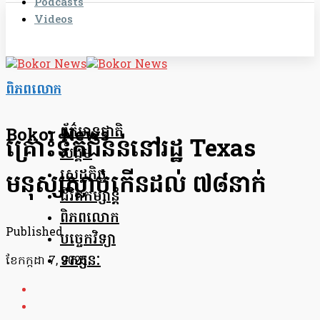
Podcasts
Videos
ពិភពលោក
ព័ត៌មានជាតិ
Bokor News
គ្រោះទឹកជំនន់នៅរដ្ឋ Texas
សង្គម
សេដ្ឋកិច្ច
មនុស្សស្លាប់កើនដល់ ៧៨នាក់
ជីវិតកម្សាន្ត
ពិភពលោក
Published
បច្ចេកវិទ្យា
ទស្សនៈ
ខែ​កក្កដា 7, 2025