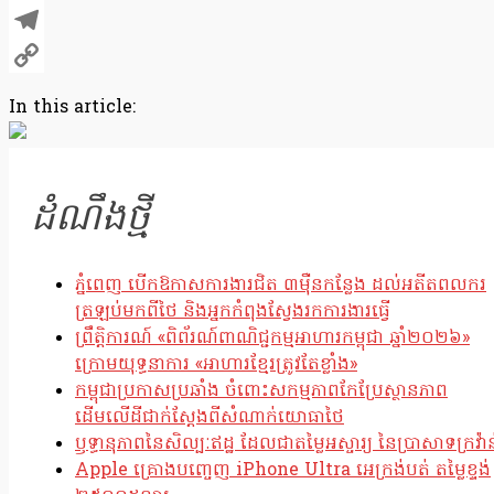
X
Telegram
Copy
In this article:
Link
ដំណឹងថ្មី
ភ្នំពេញ បើកឱកាសការងារជិត ៣ម៉ឺនកន្លែង ដល់អតីតពលករ
ត្រឡប់មកពីថៃ និងអ្នកកំពុងស្វែងរកការងារធ្វើ
ព្រឹត្តិការណ៍ «ពិព័រណ៍ពាណិជ្ជកម្មអាហារកម្ពុជា ឆ្នាំ២០២៦»
ក្រោមយុទ្ធនាការ «អាហារខ្មែរត្រូវតែខ្លាំង»
កម្ពុជាប្រកាសប្រឆាំង ចំពោះសកម្មភាពកែប្រែស្ថានភាព
ដើមលើដីជាក់ស្តែងពីសំណាក់យោធាថៃ
ឫទ្ធានុភាពនៃសិល្បៈឥដ្ឋ ដែលជាតម្លៃអស្ចារ្យ នៃប្រាសាទក្រវ៉ាន
Apple គ្រោងបញ្ចេញ iPhone Ultra អេក្រង់បត់ តម្លៃខ្ទង់