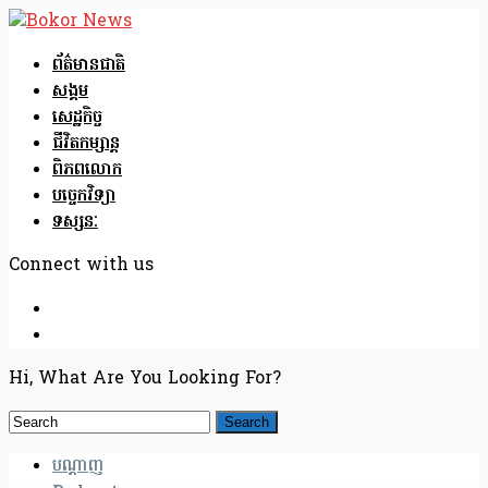
ព័ត៌មានជាតិ
សង្គម
សេដ្ឋកិច្ច
ជីវិតកម្សាន្ត
ពិភពលោក
បច្ចេកវិទ្យា
ទស្សនៈ
Connect with us
Hi, What Are You Looking For?
បណ្តាញ