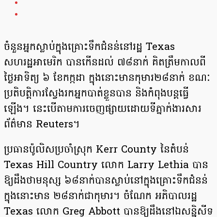
ចំនួនអ្នកស្លាប់ក្នុងគ្រោះទឹកជំនន់នៅរដ្ឋ Texas
សហរដ្ឋអាមេរិក បានកើនដល់ ៧៨នាក់ គិតត្រឹមកាលពី
ថ្ងៃអាទិត្យ ៦ ខែកក្កដា ក្នុងនោះមានកុមារ២៨នាក់ ខណៈ
ប្រតិបត្តិការស្វែងរកអ្នកបាត់ខ្លួនបាន និងកំពុងបន្តធ្វើ
ឡើង។ នេះបើតាមការចេញផ្សាយដោយទីភ្នាក់ងារសារ
ព័ត៌មាន Reuters។
ប្រធានប៉ូលិសប្រចាំស្រុក Kerr County នៃតំបន់
Texas Hill Country លោក Larry Lethia បាន
ឱ្យដឹងថាមនុស្ស ៦៨នាក់បានស្លាប់នៅក្នុងគ្រោះទឹកជំនន់
ក្នុងនោះមាន ២៨នាក់ជាកុមារ។ ចំណែក អភិបាលរដ្ឋ
Texas លោក Greg Abbott បានឱ្យដឹងនៅឯសន្និសីទ