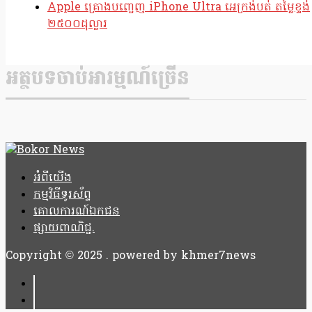
Apple គ្រោងបញ្ចេញ iPhone Ultra អេក្រង់បត់ តម្លៃខ្ទង់
២៥០០ដុល្លារ
អត្ថបទចាប់អារម្មណ៍ច្រើន
អំពីយើង
កម្មវិធីទូរស័ព្ទ
គោលការណ៍ឯកជន
ផ្សាយពាណិជ្ជ.
Copyright © 2025 . powered by khmer7news