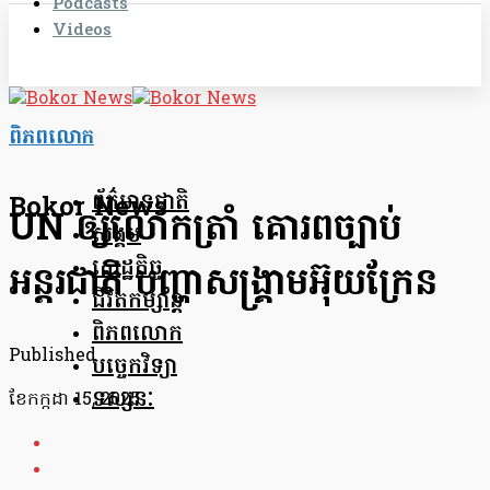
Podcasts
Videos
ពិភពលោក
ព័ត៌មានជាតិ
Bokor News
UN ឲ្យលោកត្រាំ គោរពច្បាប់
សង្គម
សេដ្ឋកិច្ច
អន្តរជាតិ បញ្ហាសង្គ្រាមអ៊ុយក្រែន
ជីវិតកម្សាន្ត
ពិភពលោក
Published
បច្ចេកវិទ្យា
ទស្សនៈ
ខែ​កក្កដា 15, 2025