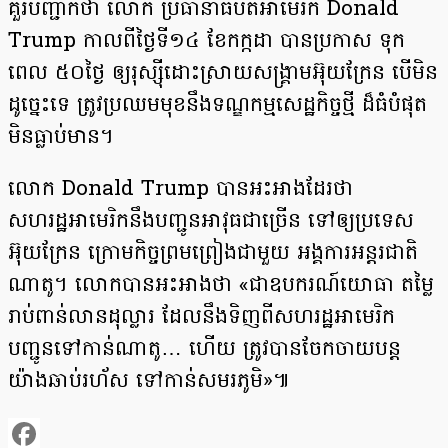
គួរបញ្ជាក់ថា លោក ប្រធានាធិបតីអាមេរិក Donald
Trump កាលពីថ្ងៃទី១៤ ខែកក្កដា បានប្រកាស ទុក
ពេល ៥០ថ្ងៃ ឲ្យរុស្ស៊ីដោះស្រាយសង្គ្រាមអ៊ុយក្រែន បើមិន
ដូច្នេះទេ ត្រូវប្រឈមមុខនឹងទណ្ឌកម្មសេដ្ឋកិច្ចថ្មី ដ៏ធំបំផុត
មិនធ្លាប់មាន។
លោក Donald Trump បានអះអាងដែរថា
សហរដ្ឋអាមេរិកនឹងបញ្ជូនអាវុធជាច្រើន ទៅឲ្យប្រទេស
អ៊ុយក្រែន ក្រោមកិច្ចព្រមព្រៀងជាមួយ អង្គការអន្តរជាតិ
ណាតូ។ លោកបានអះអាងថា «ជាឧបករណ៍យោធា តម្លៃ
រាប់ពាន់លានដុល្លារ ដែលនឹងទិញពីសហរដ្ឋអាមេរិក
បញ្ជូនទៅកាន់ណាតូ… ហើយ ត្រូវបានចែកចាយបន្ត
យ៉ាងឆាប់រហ័ស ទៅកាន់សមរភូមិ»៕