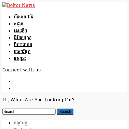
ព័ត៌មានជាតិ
សង្គម
សេដ្ឋកិច្ច
ជីវិតកម្សាន្ត
ពិភពលោក
បច្ចេកវិទ្យា
ទស្សនៈ
Connect with us
Hi, What Are You Looking For?
បណ្តាញ