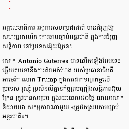
អគ្គលេខាធិការ អង្គការសហប្រជាជាតិ បានជំរុញឱ្យ
សហរដ្ឋអាមេរិក គោរតាមច្បាប់អន្តរជាតិ ក្នុងការជំរុញ
សន្តិភាព នៅប្រទេសអ៊ុយក្រែន។
លោក Antonio Guterres បានលើកឡើងបែបនេះ
ឆ្លើយតបទៅនឹងការគំរាមកំហែង របស់ប្រធានាធិបតី
អាមេរិក លោក Trump ក្នុងការដាក់ទណ្ឌកម្មលើ
ប្រទេស រុស្ស៊ី ប្រសិនបើគ្មានកិច្ចព្រមព្រៀងសន្តិភាពអ៊ុយ
ក្រែន ត្រូវបានសម្រេច ក្នុងរយៈពេល៥០ថ្ងៃ ដោយលោក
និយាយថា សកម្មភាពណាមួយ «ត្រូវតែស្របតាមច្បាប់
អន្តរជាតិ»។