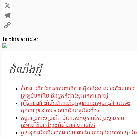
Facebook
X
Telegram
Copy
In this article:
Link
ដំណឹងថ្មី
ភ្នំពេញ បើកឱកាសការងារជិត ៣ម៉ឺនកន្លែង ដល់អតីតពលករ
ត្រឡប់មកពីថៃ និងអ្នកកំពុងស្វែងរកការងារធ្វើ
ព្រឹត្តិការណ៍ «ពិព័រណ៍ពាណិជ្ជកម្មអាហារកម្ពុជា ឆ្នាំ២០២៦»
ក្រោមយុទ្ធនាការ «អាហារខ្មែរត្រូវតែខ្លាំង»
កម្ពុជាប្រកាសប្រឆាំង ចំពោះសកម្មភាពកែប្រែស្ថានភាព
ដើមលើដីជាក់ស្តែងពីសំណាក់យោធាថៃ
ឫទ្ធានុភាពនៃសិល្បៈឥដ្ឋ ដែលជាតម្លៃអស្ចារ្យ នៃប្រាសាទក្រវ៉ាន