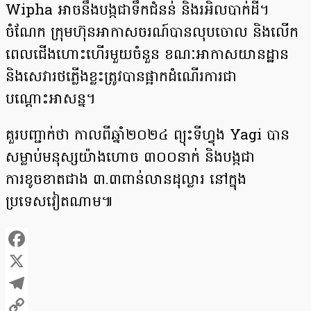
Wipha អាចនឹងបង្កជាទឹកជំនន់ និងរអិលបាក់ដី។
ចំណែក ក្រុមហ៊ុនអាកាសចរណ៍បានលុបចោល និងលើក
ពេលជើងហោះហើរមួយចំនួន ខណៈអាកាសយានដ្ឋាន
និងសេវារថភ្លើងខ្លះត្រូវបានផ្អាកដំណើរការជា
បណ្ដោះអាសន្ន។
គួរបញ្ជាក់ថា កាលពីឆ្នាំ២០២៤ ព្យុះទីហ្វុង Yagi បាន
សម្លាប់មនុស្សយ៉ាងហោច ៣០០នាក់ និងបង្កជា
ការខូចខាតជាង ៣.៣ពាន់លានដុល្លារ នៅក្នុង
ប្រទេសវៀតណាម៕
Facebook
X
Telegram