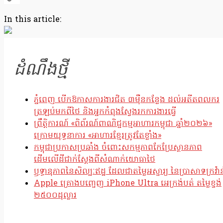
Copy
In this article:
Link
ដំណឹងថ្មី
ភ្នំពេញ បើកឱកាសការងារជិត ៣ម៉ឺនកន្លែង ដល់អតីតពលករ
ត្រឡប់មកពីថៃ និងអ្នកកំពុងស្វែងរកការងារធ្វើ
ព្រឹត្តិការណ៍ «ពិព័រណ៍ពាណិជ្ជកម្មអាហារកម្ពុជា ឆ្នាំ២០២៦»
ក្រោមយុទ្ធនាការ «អាហារខ្មែរត្រូវតែខ្លាំង»
កម្ពុជាប្រកាសប្រឆាំង ចំពោះសកម្មភាពកែប្រែស្ថានភាព
ដើមលើដីជាក់ស្តែងពីសំណាក់យោធាថៃ
ឫទ្ធានុភាពនៃសិល្បៈឥដ្ឋ ដែលជាតម្លៃអស្ចារ្យ នៃប្រាសាទក្រវ៉ាន
Apple គ្រោងបញ្ចេញ iPhone Ultra អេក្រង់បត់ តម្លៃខ្ទង់
២៥០០ដុល្លារ