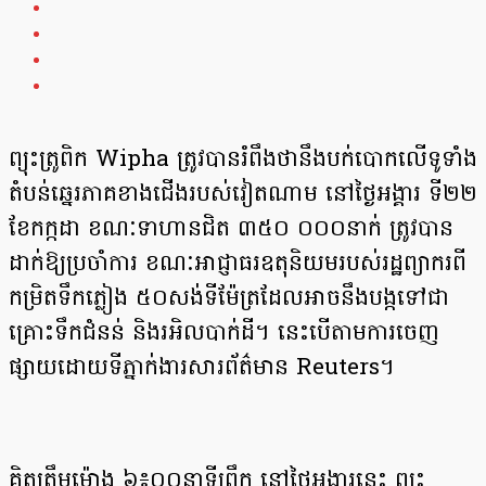
ព្យុះត្រូពិក Wipha ត្រូវបានរំពឹងថានឹងបក់បោកលើទូទាំង
តំបន់ឆ្នេរភាគខាងជើងរបស់វៀតណាម នៅថ្ងៃអង្គារ ទី២២
ខែកក្កដា ខណៈទាហានជិត ៣៥០ ០០០នាក់ ត្រូវបាន
ដាក់ឱ្យប្រចាំការ ខណៈអាជ្ញាធរឧតុនិយមរបស់រដ្ឋព្យាករពី
កម្រិតទឹកភ្លៀង ៥០សង់ទីម៉ែត្រដែលអាចនឹងបង្កទៅជា
គ្រោះទឹកជំនន់ និងរអិលបាក់ដី។ នេះបើតាមការចេញ
ផ្សាយដោយទីភ្នាក់ងារសារព័ត៌មាន Reuters។
គិតត្រឹមម៉ោង ៦៖០០នាទីព្រឹក នៅថ្ងៃអង្គារនេះ ព្យុះ