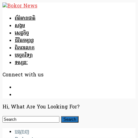
ព័ត៌មានជាតិ
សង្គម
សេដ្ឋកិច្ច
ជីវិតកម្សាន្ត
ពិភពលោក
បច្ចេកវិទ្យា
ទស្សនៈ
Connect with us
Hi, What Are You Looking For?
បណ្តាញ