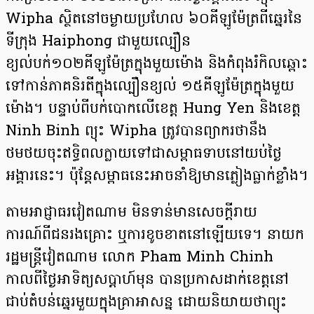
Wipha ស្ថិតនៅចម្ងាយប្រហែល ៦០គីឡូម៉ែត្រពីឆ្នេរនៃ
ទីក្រុង Haiphong ជាមួយល្បឿន
ខ្យល់បក់១០២គីឡូម៉ែត្រក្នុងមួយម៉ោង និងកំពុងរំកិលឆ្ពោះ
ទៅកាន់ភាគនិរតីក្នុងល្បឿនខ្យល់ ១៥គីឡូម៉ែត្រក្នុងមួយ
ម៉ោង។ បន្ទាប់ពីបក់បោកលើខេត្ត Hung Yen និងខេត្ត
Ninh Binh ព្យុះ Wipha ត្រូវបានព្យាករថានឹង
ថមថយចុះឥទ្ធិពលក្លាយទៅជាសម្ពាធទាបនៅយប់ថ្ងៃ
អង្គារនេះ។ ប៉ុ​ន្តែសម្ពាធនេះអាចនាំឱ្យមានភ្លៀងធ្លាក់ខ្លាំង។
តាមអាជ្ញាធរវៀតណាម មិនទាន់មានសេចក្ដីរាយ
ការណ៍ពីជនរងគ្រោះ ឬការខូចខាតនៅឡើយទេ។ នាយក
រដ្ឋមន្ត្រីវៀតណាម លោក Pham Minh Chinh
កាលពីថ្ងៃអាទិត្យសប្ដាហ៍មុន បានប្រកាសដាក់ខេត្តនៅ
ជាប់តំបន់ឆ្នេរមួយក្នុងគ្រាអាសន្ន ដោយនិយាយថាព្យុះ