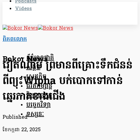
Podcasts
Videos
ពិភពលោក
ព័ត៌មានជាតិ
Bokor News
វៀតណាម ព្រមានពីគ្រោះទឹកជំនន់
សង្គម
សេដ្ឋកិច្ច
ពីព្យុះWipha បក់បោកទៅកាន់
ជីវិតកម្សាន្ត
ឆ្នេរភាគខាងជើង
ពិភពលោក
បច្ចេកវិទ្យា
ទស្សនៈ
Published
ខែ​កក្កដា 22, 2025