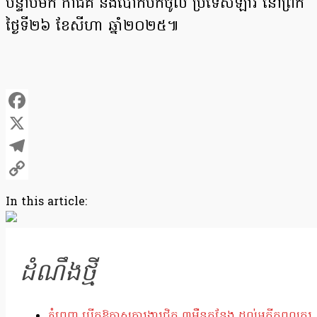
បន្ទាប់មក កាជីគី នឹងបោកបក់ចូល ប្រទេសឡាវ នៅព្រឹក
ថ្ងៃទី២៦ ខែសីហា ឆ្នាំ២០២៥៕
Facebook
X
Telegram
Copy
In this article:
Link
ដំណឹងថ្មី
ភ្នំពេញ បើកឱកាសការងារជិត ៣ម៉ឺនកន្លែង ដល់អតីតពលករ