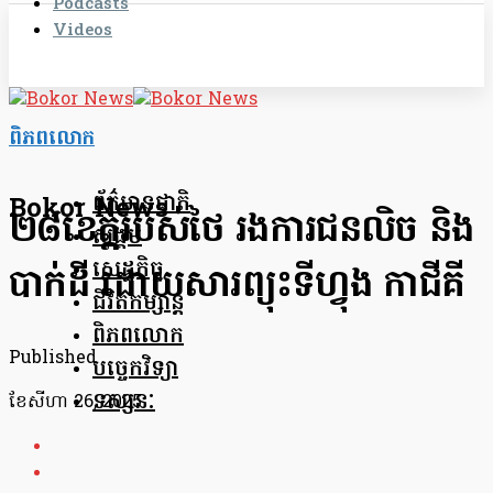
Podcasts
Videos
ពិភពលោក
ព័ត៌មានជាតិ
Bokor News
២៨ខេត្តរបស់ថៃ រងការជនលិច និង
សង្គម
សេដ្ឋកិច្ច
បាក់ដី ដោយសារព្យុះទីហ្វុង កាជីគី
ជីវិតកម្សាន្ត
ពិភពលោក
Published
បច្ចេកវិទ្យា
ទស្សនៈ
ខែ​សីហា 26, 2025