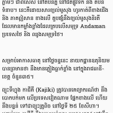
ភ្លាមៗ ជាពិសេស នៅតំបន់ភ្នំ នៅជិតផ្លូវទឹក និង តំបន់
ទំនាប។ នេះគឺដោយសារខ្យល់មូសុង ហូរកាត់ពីខាងជើង
និង ភាគឦសាន ខាងលើ គួបផ្សំនឹងខ្យល់មូសុងនិរតី
ដែលមានកម្លាំងខ្លាំងដែលគ្របលើសមុទ្រ Andaman
ប្រទេសថៃ និង ឈូងសមុទ្រថៃ។
សម្រាប់អាកាសធាតុ នៅថ្ងៃចន្ទនេះ នាយកដ្ឋានឧតុនិយម
បានព្រមានថា នឹងមានភ្លៀងធ្លាក់ខ្លាំង នៅក្នុងរាជធានី-
ខេត្ត ចំនួន៣៥។
ព្យុះទីហ្វុង កាជីគី (Kajiki) ត្រូវបានគេព្យាករណ៍ថា នឹង
បោកបក់មក លើប្រទេសវៀតណាម ផ្នែកខាងលើ ហើយ
នឹងបន្ទន់ ទៅជាព្យុះត្រូពិច នៅថ្ងៃទី ២៥ ខែសីហា។