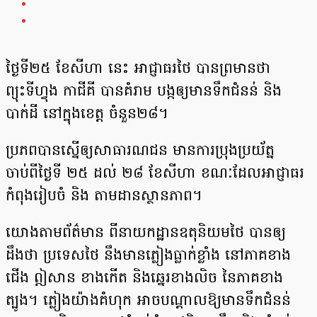
ថ្ងៃទី២៥ ខែសីហា នេះ អាជ្ញាធរថៃ បានព្រមានថា
ព្យុះទីហ្វុង កាជីគី បានគំរាម បង្កឲ្យមានទឹកជំនន់ និង
បាក់ដី នៅក្នុងខេត្ត ចំនួន២៨។
ប្រភពបានស្នើឲ្យសាធារណជន មានការប្រុងប្រយ័ត្ន
ចាប់ពីថ្ងៃទី ២៥ ដល់ ២៨ ខែសីហា ខណៈដែលអាជ្ញាធរ
កំពុងរៀបចំ និង តាមដានស្ថានភាព។
យោងតាមព័ត៌មាន ពីនាយកដ្ឋានឧតុនិយមថៃ បានឲ្យ
ដឹងថា ប្រទេសថៃ នឹងមានភ្លៀងធ្លាក់ខ្លាំង នៅភាគខាង
ជើង ឦសាន ខាងកើត និងឆ្នេរខាងលិច នៃភាគខាង
ត្បូង។ ភ្លៀងយ៉ាងគំហុក អាចបណ្តាលឱ្យមានទឹកជំនន់