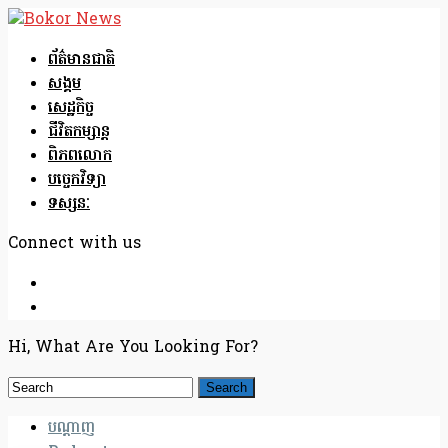
ព័ត៌មានជាតិ
សង្គម
សេដ្ឋកិច្ច
ជីវិតកម្សាន្ត
ពិភពលោក
បច្ចេកវិទ្យា
ទស្សនៈ
Connect with us
Hi, What Are You Looking For?
បណ្តាញ