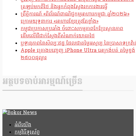
ត្រឡប់មកពីថៃ និងអ្នកកំពុងស្វែងរកការងារធ្វើ
ព្រឹត្តិការណ៍ «ពិព័រណ៍ពាណិជ្ជកម្មអាហារកម្ពុជា ឆ្នាំ២០២៦»
ក្រោមយុទ្ធនាការ «អាហារខ្មែរត្រូវតែខ្លាំង»
កម្ពុជាប្រកាសប្រឆាំង ចំពោះសកម្មភាពកែប្រែស្ថានភាព
ដើមលើដីជាក់ស្តែងពីសំណាក់យោធាថៃ
ឫទ្ធានុភាពនៃសិល្បៈឥដ្ឋ ដែលជាតម្លៃអស្ចារ្យ នៃប្រាសាទក្រវ៉ាន
Apple គ្រោងបញ្ចេញ iPhone Ultra អេក្រង់បត់ តម្លៃខ្ទង់
២៥០០ដុល្លារ
អត្ថបទចាប់អារម្មណ៍ច្រើន
អំពីយើង
កម្មវិធីទូរស័ព្ទ