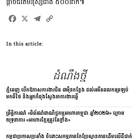
ផ្តាច់ជីវិតមនុស្សជាង ៥០០នាក់៕
F
X
T
C
a
el
o
ce
e
p
In this article:
b
gr
y
o
a
Li
o
m
n
ដំណឹងថ្មី
k
k
ភ្នំពេញ បើកឱកាសការងារជិត ៣ម៉ឺនកន្លែង ដល់អតីតពលករត្រឡប់
មកពីថៃ និងអ្នកកំពុងស្វែងរកការងារធ្វើ
ព្រឹត្តិការណ៍ «ពិព័រណ៍ពាណិជ្ជកម្មអាហារកម្ពុជា ឆ្នាំ២០២៦» ក្រោម
យុទ្ធនាការ «អាហារខ្មែរត្រូវតែខ្លាំង»
កម្ពុជាប្រកាសប្រឆាំង ចំពោះសកម្មភាពកែប្រែស្ថានភាពដើមលើដីជាក់