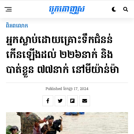
ពិភពលោក
អ្នកស្លាប់ដោយគ្រោះទឹកជំនន់
កើនឡើងដល់ ២២៦នាក់ និង
បាត់ខ្លួន ៧៧នាក់ នៅមីយ៉ាន់ម៉ា
Published
ខែ​កញ្ញា 17, 2024