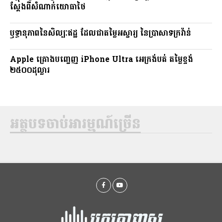
ស្តែងពីសំណាក់យោធាថៃ
ឫទ្ធានុភាពនៃសិល្បៈឥដ្ឋ ដែលជាតម្លៃអស្ចារ្យ នៃប្រាសាទក្រវ៉ាន់
Apple គ្រោងបញ្ចេញ iPhone Ultra អេក្រង់បត់ តម្លៃខ្ទង់
២៥០០ដុល្លារ
អត្ថបទចាប់អារម្មណ៍ច្រើន