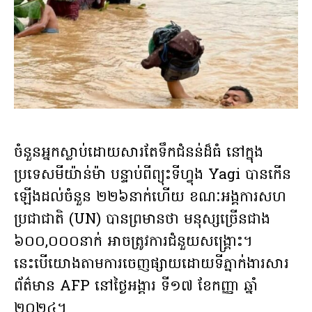
ចំនួនអ្នកស្លាប់ដោយសារតែទឹកជំនន់ដ៏ធំ នៅក្នុង
ប្រទេសមីយ៉ាន់ម៉ា បន្ទាប់ពីព្យុះទីហ្វុង Yagi បានកើន
ឡើងដល់ចំនួន ២២៦នាក់ហើយ ខណៈអង្គការសហ
ប្រជាជាតិ (UN) បានព្រមានថា មនុស្សច្រើនជាង
៦០០,០០០នាក់ អាចត្រូវការជំនួយសង្រ្គោះ។
នេះបើយោងតាមការចេញផ្សាយដោយទីភ្នាក់ងារសារ
ព័ត៌មាន AFP នៅថ្ងៃអង្គារ ទី១៧ ខែកញ្ញា ឆ្នាំ
២០២៤។