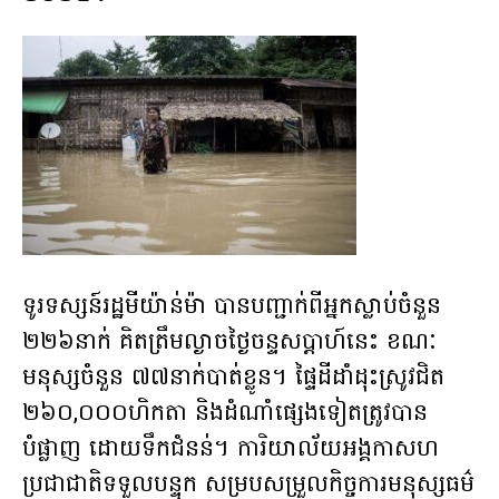
ទូរទស្សន៍រដ្ឋមីយ៉ាន់ម៉ា បានបញ្ជាក់ពីអ្នកស្លាប់ចំនួន
២២៦នាក់ គិតត្រឹមល្ងាចថ្ងៃចន្ទសប្តាហ៍នេះ ខណៈ
មនុស្សចំនួន ៧៧នាក់បាត់ខ្លូន។ ផ្ទៃដីដាំដុះស្រូវជិត
២៦០,០០០ហិកតា និងដំណាំផ្សេងទៀតត្រូវបាន
បំផ្លាញ ដោយទឹកជំនន់។ ការិយាល័យអង្គកាសហ
ប្រជាជាតិទទួលបន្ទុក សម្របសម្រួលកិច្ចការមនុស្សធម៌