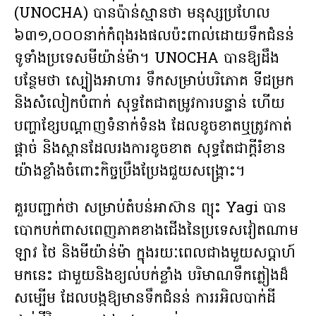
(UNOCHA) បានប៉ាន់ស្មានថា មនុស្សប្រហែល
៦៣១,០០០នាក់កំពុងរងផលប៉ះពាល់ដោយទឹកជំនន់
ទូទាំងប្រទេសមីយ៉ាន់ម៉ា។ UNOCHA បានឱ្យដឹង
បន្ថែមថា ស្បៀងអាហារ ទឹកសម្រាប់បរិភោគ ទីជម្រក
និងសំលៀកបំពាក់ សុទ្ធតែជាតម្រូវការបន្ទាន់ ហើយ
បញ្ហា​ខ្សែ​បណ្តាញ​ទំនាក់ទំនង​ ដែលខូចខាតឬត្រូវកាត់
ផ្តាច់ ​និង​ស្ពាន​ដែល​រង​ការ​ខូច​ខាត ​សុទ្ធ​តែ​ជា​ក្តី​រំខាន​
យ៉ាង​ខ្លាំង​ចំពោះ​កិច្ច​ប្រឹង​ប្រែង​ជួយ​សង្គ្រោះ។
គួរបញ្ជាក់ថា សម្រាប់តំបន់អាស៊ាន ព្យុះ Yagi បាន
បោកបក់ពាសពេញភាគខាងជើងនៃប្រទេសវៀតណាម
ឡាវ ថៃ និងមីយ៉ាន់ម៉ា ក្នុងរយៈពេលជាងមួយសប្តាហ៍
មកនេះ ជាមួយនិងខ្យល់បក់ខ្លាំង បរិមាណទឹកភ្លៀងដ៏
សម្បើម ដែលបង្កឱ្យមានទឹកជំនន់ ការរអិលបាក់ដី