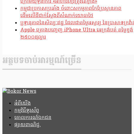
ក្រោមយុទ្ធនាការ «អាហារខ្មែរត្រូវតែខ្លាំង»
កម្ពុជាប្រកាសប្រឆាំង ចំពោះសកម្មភាពកែប្រែស្ថានភាព
ដើមលើដីជាក់ស្តែងពីសំណាក់យោធាថៃ
ឫទ្ធានុភាពនៃសិល្បៈឥដ្ឋ ដែលជាតម្លៃអស្ចារ្យ នៃប្រាសាទក្រវ៉ាន
Apple គ្រោងបញ្ចេញ iPhone Ultra អេក្រង់បត់ តម្លៃខ្ទង់
២៥០០ដុល្លារ
អត្ថបទចាប់អារម្មណ៍ច្រើន
អំពីយើង
កម្មវិធីទូរស័ព្ទ
គោលការណ៍ឯកជន
ផ្សាយពាណិជ្ជ.