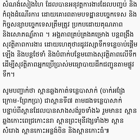
សំណង់សៀងហៃ ដែលបានអនុវត្តការងារដែលបញ្ចប់ និង
កំពុងដំណើរការ ដោយគោរពតាមបទដ្ឋានបច្ចេកទេស និង
កិច្ចសន្យាបច្ចេកទេសត្រឹមត្រូវ ប្រកបដោយគុណភាព
និងសោភណ័្ឌភាព ។ អង្គភាពគ្រប់គ្រងគម្រោង បន្តពង្រឹង
សុវត្ថិភាពការងារ ដោយហេតុថារដូវវស្សាទឹកទន្លេចាប់ផ្តើម
ឡើង និងបន្តថែទាំ និងបំពាក់បន្ថែមពោងសុវត្ថិភាពលើទឹក
ដើម្បីសុវត្ថិភាពអ្នកប្រើប្រាស់មធ្យោបាយដឹកជញ្ជូនតាមផ្លូវ
ទឹក។
សូមបញ្ជាក់ថា ស្ពានឆ្លងកាត់ទន្លេបាសាក់ (ចាក់អង្រែ
ក្រោម-ព្រែកប្រា) ជាស្ពានទី៧ តាមដងទន្លេបាសាក់
បន្ទាប់ពីស្ពានដែលបានសាងសង់រួចទាំង៦ រួមមាន៖ ស្ពាន
ឆ្លងកោះពេជ្រកោះនរា ស្ពានព្រះមុនីវង្សទាំង២ ស្ពាន
សំរោង ស្ពានកោះអន្លង់ចិន និងស្ពានកោះធំ៕