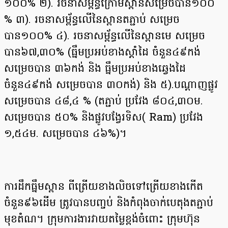
១០០% ២). រចនាសម្ព័ន្ធក្រោមស្ពានសម្រេចបាន១០០
% ៣). រចនាសម្ព័ន្ធលើនៃស្ពានតភ្ជាប់ សម្រេច
បាន១០០% ៤). រចនាសម្ព័ន្ធលើនៃស្ពានមេ សម្រេច
បាន៦៧,៣០% (ធ្នឹមប្រអប់ខាងស្តាំដៃ ចំនួន៤៩កង់
សម្រេចបាន ៣៦កង់ និង ធ្នឹមប្រអប់ខាងឆ្វេងដៃ
ចំនួន៤៩កង់ សម្រេចបាន ៣០កង់) និង ៥).បណ្តាញផ្លូវ
សម្រេចបាន ៤៨,៤ % (តភ្ជាប់ ប្រវែង ៨០៤,៣០ម.
សម្រេចបាន ៥០% និងផ្លូវបង្វែរទិស( Ram) ប្រវែង
១,៥៤ម. សម្រេចបាន ៤៦%)។
ការដឹកធ្នឹមស្ពាន ពីត្រើយខាងលិចទៅត្រើយខាងកើត
ចំនួន៩៦ដើម ត្រូវបានបញ្ចប់ និងកំពុងចាក់បេតុងតភ្ជាប់
មុខតំណ។ ក្រុមការងារវាយតម្លៃខ្ពង់ចំពោះ ក្រុមហ៊ុន