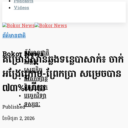
Podcasts
Videos
ព័ត៌មានជាតិ
ព័ត៌មានជាតិ
Bokor News
គម្រោងស្ពានឆ្លងទន្លេបាសាក់៖ ចាក់
សង្គម
សេដ្ឋកិច្ច
អង្រែក្រោម-ព្រែកប្រា សម្រេចបាន
ជីវិតកម្សាន្ត
៧៣%ហើយ
ពិភពលោក
បច្ចេកវិទ្យា
ទស្សនៈ
Published
ខែ​មិថុនា 2, 2026