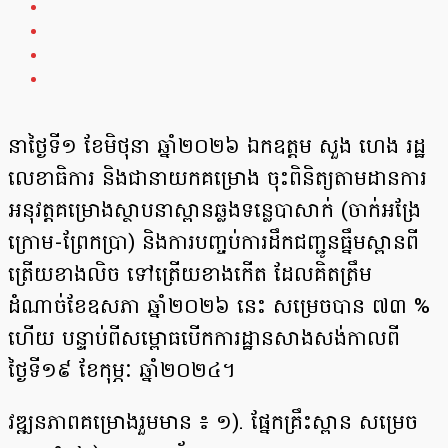
នាថ្ងៃទី១ ខែមិថុនា ឆ្នាំ២០២៦ ឯកឧត្តម សួង ហេង រដ្ឋ
លេខាធិការ និងជានាយកគម្រោង ចុះពិនិត្យតាមដានការ
អនុវត្តគម្រោងស្ថាបនាស្ពានឆ្លងទន្លេបាសាក់ (ចាក់អង្រែ
ក្រោម-ព្រែកប្រា) និងការបញ្ចប់ការដឹកជញ្ជូនធ្នឹមស្ពានពី
ត្រើយខាងលិច ទៅត្រើយខាងកើត ដែលគិតត្រឹម
ដំណាច់ខែឧសភា ឆ្នាំ២០២៦ នេះ សម្រេចបាន ៧៣ %
ហើយ បន្ទាប់ពីសម្ពោធបើកការដ្ឋានសាងសង់កាលពី
ថ្ងៃទី១៩ ខែកុម្ភៈ ឆ្នាំ២០២៤។
វឌ្ឍនភាពគម្រោងរួមមាន ៖ ១). ផ្នែកគ្រឹះស្ពាន សម្រេច