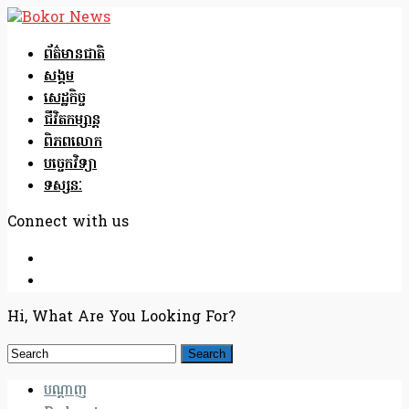
ព័ត៌មានជាតិ
សង្គម
សេដ្ឋកិច្ច
ជីវិតកម្សាន្ត
ពិភពលោក
បច្ចេកវិទ្យា
ទស្សនៈ
Connect with us
Hi, What Are You Looking For?
បណ្តាញ