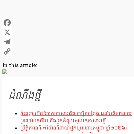
Facebook
X
Telegram
Copy
In this article:
Link
ដំណឹងថ្មី
ភ្នំពេញ បើកឱកាសការងារជិត ៣ម៉ឺនកន្លែង ដល់អតីតពលករ
ត្រឡប់មកពីថៃ និងអ្នកកំពុងស្វែងរកការងារធ្វើ
ព្រឹត្តិការណ៍ «ពិព័រណ៍ពាណិជ្ជកម្មអាហារកម្ពុជា ឆ្នាំ២០២៦»