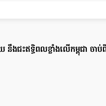
នឹងជះឥទ្ធិពលខ្លាំងលើកម្ពុជា ចាប់ពីថ្