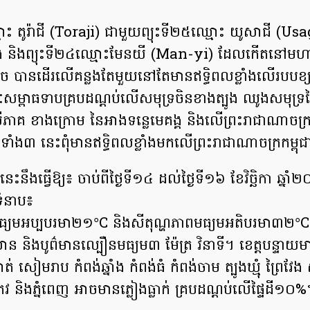
មោះ តូរ៉ាជី (Toraji) ជាមួយព្យុះទី២៥ឈ្មោះ យូសាជី (U
បូង និងព្យុះទី២៤ឈ្មោះមែនយី (Man-yi) ដែលកើតនៅមហា
លិច បានដើរលើគន្លងតែមួយនៅតែមានឥទ្ធិពលខ្លាំងលើរបបខ្
្ពាធទាបគ្របដណ្តប់លើសមុទ្រចិនខាងត្បូង ឈូងសមុទ្រថ
ើភាគ ខាងក្រោម នៃអាងទន្លេមេគង្គ និងលើព្រះរាជាណាចក្រ
យុះទាំង៣ នេះពុំមានឥទ្ធិពលខ្លាំងមកលើព្រះរាជាណាចក្រកម្ពុ
ះនឹងធ្វើឱ្យ៖ ចាប់ពីថ្ងៃទី១៤ ដល់ថ្ងៃទី១៦ ខែវិច្ឆិកា ឆ្នា
ំនាប៖
ធ្យមអប្បបរមា២១°C និងសីតុណ្ហភាពមធ្យមអតិបរមា៣២°C។
 និងបូព៌មានល្បឿនមធ្យម៣ ម៉ែត្រ វិនាទី។ ខេត្តបន្ទាយម
់ សៀមរាប កំពង់ឆ្នាំង កំពង់ធំ កំពង់ចាម ត្បូងឃ្មុំ ព្រៃវែ
 និងភ្នំពេញ អាចមានភ្លៀងធ្លាក់ គ្របដណ្តប់លើផ្ទៃដី១០