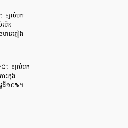
 ខ្យល់បក់
៉ៃលិន
អាចមានភ្លៀង
C។ ខ្យល់បក់
កោះកុង
ផ្ទៃដី១០%។