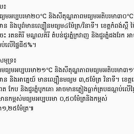
ាប៖
ធ្យមអប្បបរមា២០°C និងសីតុណ្ហភាពមធ្យមអតិបរមា៣០°C។
និងបូព៌មានល្បឿនមធ្យម៤ម៉ែត្រ/វិនាទី។ ខេត្តកំពង់ស្ពឺ ប
រចេះ រតនគិរី មណ្ឌលគិរី តំបន់ជួរភ្នំក្រវាញ និងជួរភ្នំដងរែក 
្តប់លើផ្ទៃដី៥%។
សមុទ្រ៖
ពមធ្យមអប្បបរមា២១°C និងសីតុណ្ហភាពមធ្យមអតិបរមា៣១°
 និងអាគ្នេយ៍ មានល្បឿនមធ្យម ៣,៥ម៉ែត្រ វិនាទី។ ខេត្ត
ពត កែប និងជួរភ្នំបូកគោ អាចមានភ្លៀងធ្លាក់គ្របដណ្តប់លើ
ានកម្ពស់មធ្យមអប្បបរមា ០,៥០ម៉ែត្រនិងកម្ពស់
ា១,២៥ម៉ែត្រ៕