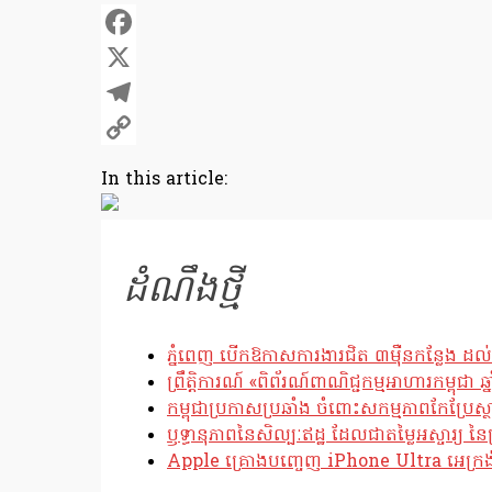
Facebook
X
Telegram
Copy
In this article:
Link
ដំណឹងថ្មី
ភ្នំពេញ បើកឱកាសការងារជិត ៣ម៉ឺនកន្លែង ដល់
ព្រឹត្តិការណ៍ «ពិព័រណ៍ពាណិជ្ជកម្មអាហារកម្ពុជា 
កម្ពុជាប្រកាសប្រឆាំង ចំពោះសកម្មភាពកែប្រ
ឫទ្ធានុភាពនៃសិល្បៈឥដ្ឋ ដែលជាតម្លៃអស្ចារ្យ នៃប
Apple គ្រោងបញ្ចេញ iPhone Ultra អេក្រង់បត