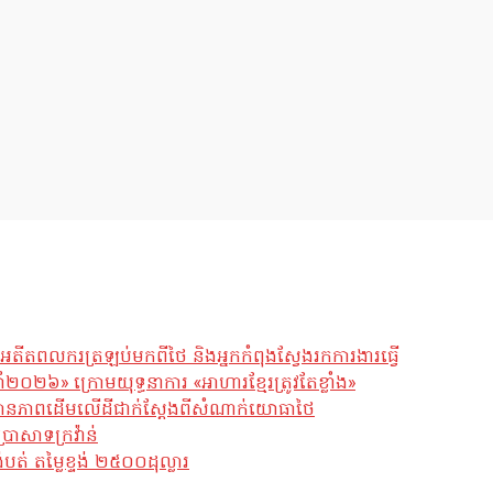
អតីតពលករត្រឡប់មកពីថៃ និងអ្នកកំពុងស្វែងរកការងារធ្វើ
ឆ្នាំ២០២៦» ក្រោមយុទ្ធនាការ «អាហារខ្មែរត្រូវតែខ្លាំង»
ែស្ថានភាពដើមលើដីជាក់ស្តែងពីសំណាក់យោធាថៃ
្រាសាទក្រវ៉ាន់
់ តម្លៃខ្ទង់ ២៥០០ដុល្លារ