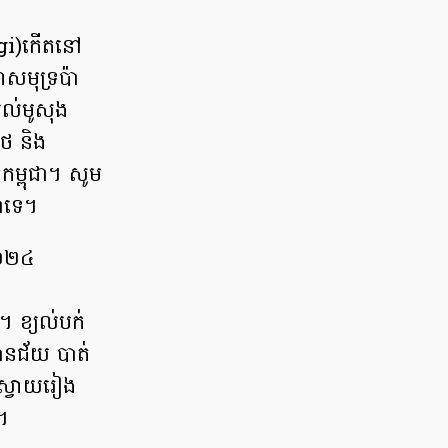
sagi)កើតនៅ
សមុទ្រប៉ា
យល់មូសុង
ៃ និង
កម្ពុជា។ សូម
ជាទេ។
ំ២០២៤
 ខ្យល់បក់
ានជ័យ បាត់
ង ស្វាយរៀង
%។