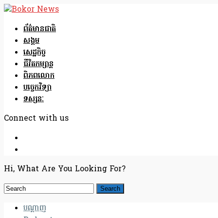
ព័ត៌មានជាតិ
សង្គម
សេដ្ឋកិច្ច
ជីវិតកម្សាន្ត
ពិភពលោក
បច្ចេកវិទ្យា
ទស្សនៈ
Connect with us
Hi, What Are You Looking For?
បណ្តាញ