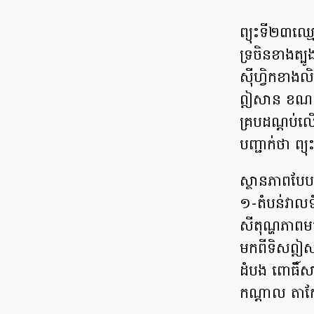
ព្យុះទី២៣ឈ្
ទ្រចិនខាងត្
ស៊ីហ្វិកខាង
ឦសាន ខណៈសម
គ្របដណ្តប់ល
បញ្ជាក់ថា ព្
ស្ថានភាពបែបនេ
១-តំបន់វាលទ
សីតុណ្ហភាពម
មកពីទិសឦសាន
ដំបង ពោធិ៍សាត
កណ្តាល តាកែវ