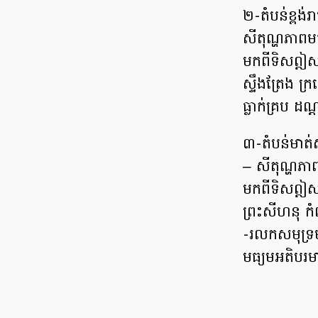
២-តំបន់ខ្ពង់រ
សីតុណ្ហភាពម
មកពីទិសឦសាន 
ស្ទឹងត្រែង ក្
ធ្លាក់គ្រប ដណ
៣-តំបន់មាត់
– សីតុណ្ហភា
មកពីទិសឦសាន
ព្រះសីហនុ កំ
-រលកសមុទ្រម
មធ្យមអតិបរម