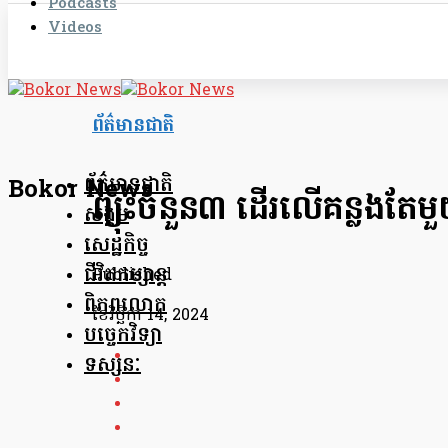
Podcasts
Videos
ព័ត៌មានជាតិ
ព័ត៌មានជាតិ
Bokor News
ព្យុះចំនួន៣ ដើរលើគន្លងតែមួយ 
សង្គម
សេដ្ឋកិច្ច
ជីវិតកម្សាន្ត
Published
ពិភពលោក
ខែ​វិច្ឆិកា 14, 2024
បច្ចេកវិទ្យា
ទស្សនៈ