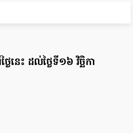
ងៃនេះ ដល់ថ្ងៃទី១៦ វិច្ឆិកា