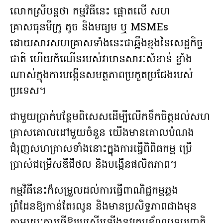
លោកស្រីបន្ដថា កម្មវិធីនេះ ផ្តោតលើ សហ
គ្រាសធុនមីក្រូ តូច និងមធ្យម ឬ MSMEs
ដោយសារសហគ្រាសទាំងនេះជាឆ្អឹងខ្នងនៃសេដ្ឋកិច្ច
ជាតិ ហើយកំណើនរបស់វាមានសារៈសំខាន់ ខ្លាំង
ណាស់ក្នុងការបង្កើនសមត្ថភាពប្រកួតប្រជែងរបស់
ប្រទេស។
ជាមួយប្រាក់បន្ថែមពិសេសដើម្បីលើកទឹកចិត្តដល់សហ
គ្រាសគោលដៅមួយចំនួន យើងមានគោលបំណង
ជំរុញសហគ្រាសទាំងនោះក្នុងការធ្វើពិពិធកម្ម ប្រើ
ប្រាស់ជម្រើសឌីជីថល និងបង្កើនផលិតភាព។
កម្មវិធីនេះក៏សម្រួលដល់ការធ្វើពាណិជ្ជកម្មឆ្លង
ព្រំដែនឱ្យកាន់តែរលូន និងមានប្រសិទ្ធភាពជាងមុន