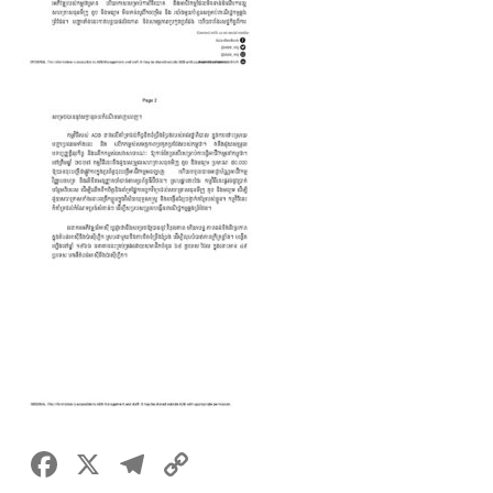
F
X
T
C