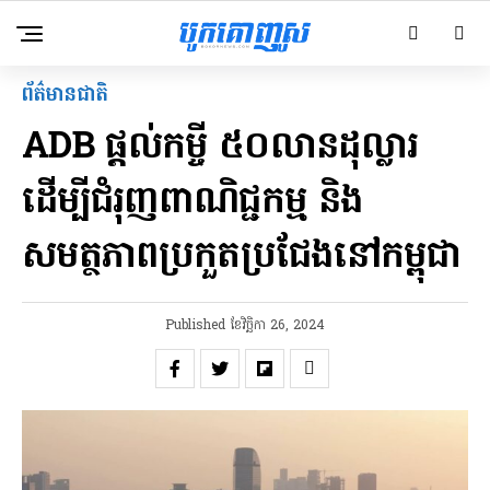
ព័ត៌មានជាតិ
ADB ផ្តល់កម្ចី ៥០លានដុល្លារ
ដើម្បីជំរុញពាណិជ្ជកម្ម និង
សមត្ថភាពប្រកួតប្រជែងនៅកម្ពុជា
Published
ខែ​វិច្ឆិកា 26, 2024