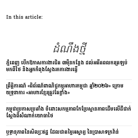
a
el
o
ce
e
p
In this article:
b
gr
y
o
a
Li
o
m
n
ដំណឹងថ្មី
k
k
ភ្នំពេញ បើកឱកាសការងារជិត ៣ម៉ឺនកន្លែង ដល់អតីតពលករត្រឡប់
មកពីថៃ និងអ្នកកំពុងស្វែងរកការងារធ្វើ
ព្រឹត្តិការណ៍ «ពិព័រណ៍ពាណិជ្ជកម្មអាហារកម្ពុជា ឆ្នាំ២០២៦» ក្រោម
យុទ្ធនាការ «អាហារខ្មែរត្រូវតែខ្លាំង»
កម្ពុជាប្រកាសប្រឆាំង ចំពោះសកម្មភាពកែប្រែស្ថានភាពដើមលើដីជាក់
ស្តែងពីសំណាក់យោធាថៃ
ឫទ្ធានុភាពនៃសិល្បៈឥដ្ឋ ដែលជាតម្លៃអស្ចារ្យ នៃប្រាសាទក្រវ៉ាន់