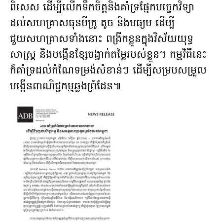
ពិសេស ដើម្បីលើកទឹកចិត្តនិងគាំទ្រផ្នែកបច្ចេកវិទ្យា
ដល់សហគ្រាសធុនមីក្រូ តូច និងមធ្យម ដើម្បី
ជួយសហគ្រាសទាំងនោះ ពង្រីកខ្លួនក្នុងវិស័យយុទ្ធ
សាស្ត្រ និងបង្កើនខ្សែចង្វាក់តម្លៃរបស់ខ្លួន។ កម្មវិធីនេះ
ក៏គាំទ្រដល់កំណែទម្រង់សំខាន់ៗ ដើម្បីសម្របសម្រួល
បង្កើនពាណិជ្ជកម្មឆ្លងព្រំដែន៕