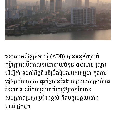
ធនាគារអភិវឌ្ឍន៍អាស៊ី (ADB) បានអនុម័តប្រាក់
កម្ចីផ្តោតលើគោលនយោបាយចំនួន ៥០លានដុល្លារ
ដើម្បីគាំទ្រដល់កិច្ចខិតខំប្រឹងប្រែងរបស់កម្ពុជា ក្នុងការ
ធ្វើឱ្យបរិយាកាស ធុរកិច្ចកាន់តែងាយស្រួលសម្រាប់ការ
វិនិយោគ លើកកម្ពស់អាជីវកម្មឱ្យកាន់តែមាន
សមត្ថភាពប្រកួតប្រជែងខ្ពស់ និងបន្ធូរបន្ថយរបាំង
ពាណិជ្ជកម្ម។