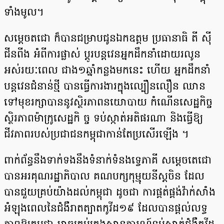
ទាំងមូល។
សម្តេចតជោ ក៏បានជម្រាបជូនឯកឧត្តម ប្រធានាធិ តី ស៊ី
ជីនពីង អំពីការផ្លាស់ ប្តូរបន្តវេនអ្នកដឹកនាំដោយរលូន
អស់រយៈពេល ជាង១ឆ្នាំកន្លងមកនេះ ហើយ អ្នកដឹកនាំ
បន្តវេនជំនាន់ថ្មី បានធ្វើការងារក្នុងល្បឿនលឿន ឈាន
ទៅមុខរក្សាបាននូវស្ថិរភាពនយោបាយ កំណើនសេដ្ឋកិច្ច
ស្ថិរភាពម៉ាក្រូសេដ្ឋកិ ច្ច ទប់ស្កាត់អតិផរណា និងធ្វើឱ្យ
ជីវភាពរបស់ប្រជាជនកម្ពុជាកាន់តែប្រសើរឡើង ។
ពាក់ព័ន្ធនឹងទាក់ទងនឹងទំនាក់ទំនងទ្វេភាគី សម្តេចតេជោ
បានអរគុណរដ្ឋាភិបាល គណបក្សកុម្មុយនីស្តចិន ដែល
បានជួយគ្រប់យ៉ាងដល់កម្ពុជា ដូចជា ការផ្គត់ផ្គង់វ៉ាក់សាំង
អំឡុងពេលនៃជំងឺរាតត្បាតកូវីដ១៩ ដែលបានផ្តល់លទ្ធ