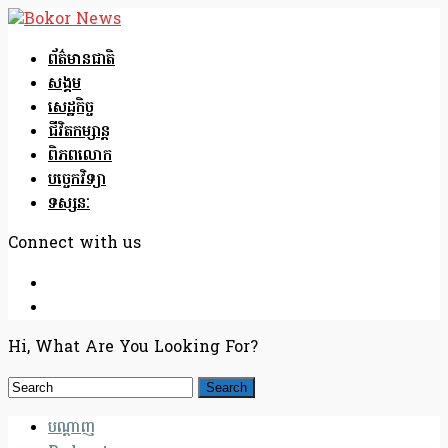
ព័ត៌មានជាតិ
សង្គម
សេដ្ឋកិច្ច
ជីវិតកម្សាន្ត
ពិភពលោក
បច្ចេកវិទ្យា
ទស្សនៈ
Connect with us
Hi, What Are You Looking For?
បណ្តាញ