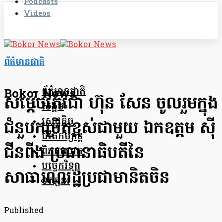
Podcasts
Videos
ព័ត៌មានជាតិ
ព័ត៌មានជាតិ
Bokor News
សម្ដេចតេជោ ហ៊ុន សែន ចូលរួមក្នុង
សង្គម
សេដ្ឋកិច្ច
ជំនួបកម្រិតខ្ពស់ជាមួយ ឯកឧត្តម ស៊ី
ជីវិតកម្សាន្ត
ជីនពីង ប្រធានាធិបតីនៃ
ពិភពលោក
បច្ចេកវិទ្យា
សាធារណរដ្ឋប្រជាមានិតចិន
ទស្សនៈ
Published