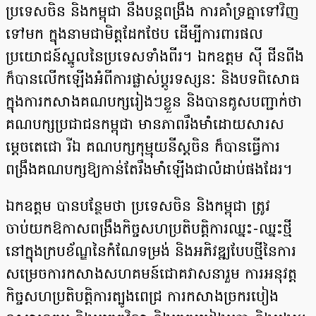
ប្រទេសចិន និងកម្ពុជា នឹងបន្តពង្រឹង ការគាំទ្រគ្នាទៅវិញ
ទៅមក ក្នុងនាមជាមិត្តដែកថែប ដើម្បីការពារផល
ប្រយោជន៍ស្នូលនៃប្រទេសទាំងពីរ។ ឯកឧត្តម ស៊ី ជីនពីង
ក៏បានលើកឡើងអំពីការផ្លាស់ប្តូរទស្សនៈ និងបទពិសោធ
ក្នុងការកសាងគណបក្សរៀងៗខ្លួន និងបានគូសបញ្ជាក់ថា
គណបក្សប្រជាជនកម្ពុជា មានភាពរឹងមាំដោយសារស
ម្តេចតេជោ រីឯ គណបក្សកុម្មុយនីស្តចិន ក៏បានធ្វើការ
ពង្រឹងគណបក្សឱ្យកាន់តែរឹងមាំឡើងជាលំដាប់ផងដែរ។
ឯកឧត្តម បានបន្ថែមថា ប្រទេសចិន និងកម្ពុជា ត្រូវ
ចាប់យកឱកាសពង្រឹងកិច្ចសហប្រតិបត្តិការឈ្នះ-ឈ្នះថ្មី
នៅក្នុងក្របខ័ណ្ឌនៃកំណែទម្រង់ និងអភិវឌ្ឍបែបថ្មីនៃការ
សម្រេចការកសាងសហគមន៍ជោគវាសនារួម ការអនុវត្ត
កិច្ចសហប្រតិបត្តិការត្បូងពេជ្រ ការកសាងច្រករបៀង