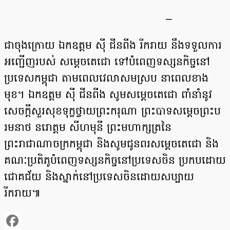
–
ជាចុងក្រោយ ឯកឧត្តម ស៊ី ជីនពីង រីករាយ នឹងទទួលការ
អញ្ជើញរបស់ សម្តេចតេជោ ទៅបំពេញទស្សនកិច្ចនៅ
ប្រទេសកម្ពុជា តាមពេលវេលាសមស្រប នាពេលខាង
មុខ។ ឯកឧត្តម ស៊ី ជីនពីង សូមសម្តេចតេជោ ពាំនាំនូវ
សេចក្តីសួរសុខទុក្ខថ្វាយព្រះករុណា ព្រះបាទសម្តេចព្រះប
រមនាថ នរោត្តម សីហមុនី ព្រះមហាក្សត្រនៃ
ព្រះរាជាណាចក្រកម្ពុជា និងសូមជូនពរសម្តេចតេជោ និង
គណៈប្រតិភូបំពេញទស្សនកិច្ចនៅប្រទេសចិន ប្រកបដោយ
ជោគជ័យ និងស្នាក់នៅប្រទេសចិនដោយសប្បាយ
រីករាយ៕