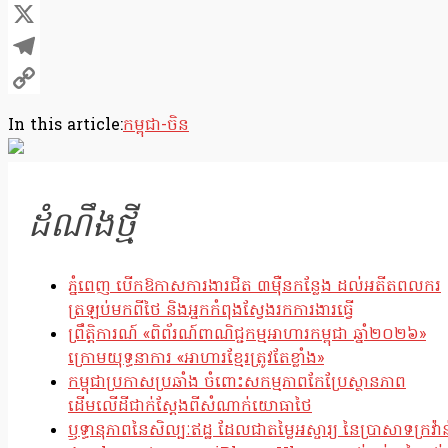
Facebook
X
Telegram
Copy
In this article:
កម្ពុជា-ចិន
Link
ដំណឹងថ្មី
ភ្នំពេញ បើកឱកាសការងារជិត ៣ម៉ឺនកន្លែង ដល់អតីតពលករ
ត្រឡប់មកពីថៃ និងអ្នកកំពុងស្វែងរកការងារធ្វើ
ព្រឹត្តិការណ៍ «ពិព័រណ៍ពាណិជ្ជកម្មអាហារកម្ពុជា ឆ្នាំ២០២៦»
ក្រោមយុទ្ធនាការ «អាហារខ្មែរត្រូវតែខ្លាំង»
កម្ពុជាប្រកាសប្រឆាំង ចំពោះសកម្មភាពកែប្រែស្ថានភាព
ដើមលើដីជាក់ស្តែងពីសំណាក់យោធាថៃ
ឫទ្ធានុភាពនៃសិល្បៈឥដ្ឋ ដែលជាតម្លៃអស្ចារ្យ នៃប្រាសាទក្រវ៉ាន