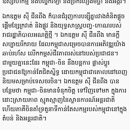
ឧស្សាហកម្ម និងបច្ចេកវិទ្យា និងច្រករបៀងមច្ឆា និងអង្ករ។
ឯកឧត្តម ស៊ី ជីនពីង ក៏បានជំរុញការបន្ស៊ីគ្នារវាងគំនិតផ្តួច
ផ្តើមខ្សែក្រវាត់ និងផ្លូវ និងយុទ្ធសាស្ត្របញ្ច-កោណរបស់
រាជរដ្ឋាភិបាលអណត្តិថ្មី ។ ឯកឧត្តម ស៊ី ជីនពីង មានក្តី
សប្បាយរីករាយ ដែលកម្ពុជាសម្រេចបានការអភិវឌ្ឍយ៉ាង
ឆាប់រហ័ស លើកកម្ពស់ជីវភាពរស់នៅរបស់ប្រជាជន។
ជាមួយគ្នានេះដែរ កម្ពុជា-ចិន នឹងបន្តការ ផ្លាស់ប្តូរ
ប្រជាជនឱ្យកាន់តែជិតស្និទ្ធ ដោយកម្ពុជាជាគោលដៅពេញ
និយមសម្រាប់ទេសចរចិន។ ឯកឧត្តម ស៊ី ជីនពីង បាន
បន្ថែមថា កម្ពុជា-ចិនមានទំនុកចិត្ត ទៅវិញទៅមក ក្នុងការ
ដោះស្រាយភាព ស្មុគស្មាញនៃស្ថានការណ៍អន្តរជាតិ
ហើយភាគីចិនគាំទ្រតួនាទីកាន់តែសកម្មរបស់កម្ពុជានៅក្នុង
តំបន់ និងអន្តរជាតិ។