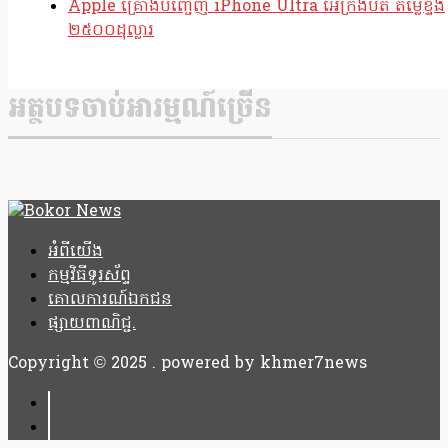
Apple គ្រោងបញ្ចេញ iPhone Ultra អេក្រង់បត់ តម្លៃខ្ទង់
២៥០០ដុល្លារ
អត្ថបទចាប់អារម្មណ៍ច្រើន
អំពីយើង
កម្មវិធីទូរស័ព្ទ
គោលការណ៍ឯកជន
ផ្សាយពាណិជ្ជ.
Copyright © 2025 . powered by khmer7news