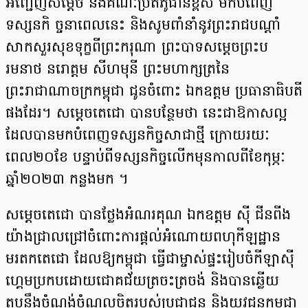
អញ្ជើញសម្តេច និងគណៈប្រតិភូជាន់ខ្ពស់ មកបំពេញ
ទស្សនកិ ច្ចនាពេលនេះ និងសូមពាំនាំនូវព្រះរាជបណ្តាំ
សាកសួរសុខទុក្ខពីព្រះករុណា ព្រះបាទសម្តេចព្រះប
រមនាថ នរោត្តម សីហមុនី ព្រះមហាក្សត្រនៃ
ព្រះរាជាណាចក្រកម្ពុជា ជូនចំពោះ ឯកឧត្តម ប្រធានាធិបតី
ផងដែរ។ សម្តេចតេជោ បានបន្ថែមថា នេះជាឱកាសល្អ
ដែលបានមកបំពេញទស្សនកិច្ចសាជាថ្មី ក្រោយរយៈ
ពេល២០ខែ បន្ទាប់ពីទស្សនកិច្ចលើកមុនកាលពីខែកុម្ភៈ
ឆ្នាំ២០២៣ កន្លងមក ។
សម្តេចតេជោ បានថ្លែងអំណរគុណ ឯកឧត្តម ស៊ី ជីនពីង
យ៉ាងជ្រាលជ្រៅចំពោះការផ្តល់អំណោយពហុកីឡដ្ឋាន
មរតកតេជោ ដែលឱ្យកម្ពុជា ធ្វើជាម្ចាស់ផ្ទះរៀបចំកីឡាស៊ី
ហ្គេមប្រកបដោយជោគជ័យត្រចះត្រចង់ និងបានឆ្លើយ
តបនឹងចំណង់ចំណូលចិត្តរបស់ប្រជាជន និងយុវជនកម្ពុជា