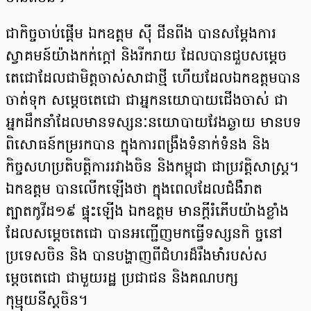
ជាកិច្ចចាប់ផ្តើម ឯកឧត្តម ស៊ី ជីនពីង បានសម្តែងការ
ស្វាគមន៍យ៉ាងកក់ក្តៅ និងរីករាយ ដែលបានជួបសម្តេច
តេជោដែលជាមិត្តចាស់សាជាថ្មី ហើយដែលឯកឧត្តមបាន
ចាត់ទុក សម្តេចតេជោ ជាអ្នកនយោបាយជើងចាស់ ជា
អ្នកដឹកនាំដែលមានទស្សនៈនយោបាយវែងឆ្ងាយ មានបទ
ពិសោធន៍កម្ររកបាន ក្នុងការពង្រឹងទំនាក់ទំនង និង
កិច្ចសហប្រតិបត្តិការរវាងចិន និងកម្ពុជា ជាប្រវត្តិសាស្ត្រ។
ឯកឧត្តម បានលើកឡើងថា ក្នុងពេលដែលជំងឺរាត
ត្បាតកូវីដ១៩ ផ្ទុះឡើង ឯកឧត្តម មានក្តីរំភើបយ៉ាងខ្លាំង
ដែលសម្តេចតេជោ បានអញ្ជើញមកធ្វើទស្សនកិ ច្ចនៅ
ប្រទេសចិន និង បានបង្ហាញពីជំហរដ៏រឹងមាំរបស់ស
ម្តេចតេជោ ជាមួយរដ្ឋ ប្រជាជន និងគណបក្ស
កុម្មុយនីស្តចិន។