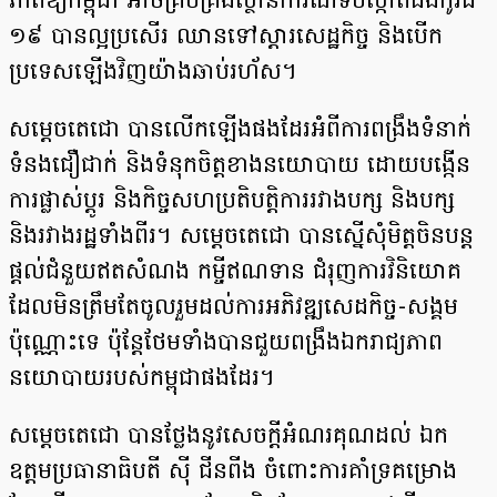
ភាពឱ្យកម្ពុជា អាចគ្រប់គ្រងស្ថានការណ៍ទប់ស្កាត់ជំងឺកូវីដ
១៩ បានល្អប្រសើរ ឈានទៅស្តារសេដ្ឋកិច្ច និងបើក
ប្រទេសឡើងវិញយ៉ាងឆាប់រហ័ស។
សម្តេចតេជោ បានលើកឡើងផងដែរអំពីការពង្រឹងទំនាក់
ទំនងជឿជាក់ និងទំនុកចិត្តខាងនយោបាយ ដោយបង្កើន
ការផ្លាស់ប្តូរ និងកិច្ចសហប្រតិបត្តិការរវាងបក្ស និងបក្ស
និងរវាងរដ្ឋទាំងពីរ។ សម្តេចតេជោ បានស្នើសុំមិត្តចិនបន្ត
ផ្តល់ជំនួយឥតសំណង កម្ចីឥណទាន ជំរុញការវិនិយោគ
ដែលមិនត្រឹមតែចូលរួមដល់ការអភិវឌ្ឍសេដកិច្ច-សង្គម
ប៉ុណ្ណោះទេ ប៉ុន្តែថែមទាំងបានជួយពង្រឹងឯករាជ្យភាព
នយោបាយរបស់កម្ពុជាផងដែរ។
សម្តេចតេជោ បានថ្លែងនូវសេចក្តីអំណរគុណដល់ ឯក
ឧត្តមប្រធានាធិបតី ស៊ី ជីនពីង ចំពោះការគាំទ្រគម្រោង