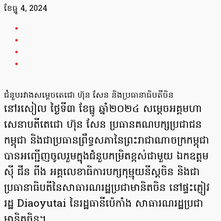
ខែ​ធ្នូ 4, 2024
ជំនួបរវាងសម្តេចតេជោ ហ៊ុន សែន និងប្រធានាធិបតីចិន
នៅរសៀល ថ្ងៃទី៣ ខែធ្នូ ឆ្នាំ២០២៤ សម្តេចអគ្គមហា
សេនាបតីតេជោ ហ៊ុន សែន ប្រធានគណបក្សប្រជាជន
កម្ពុជា និងជាប្រធានព្រឹទ្ធសភានៃព្រះរាជាណាចក្រកម្ពុជា
បានអញ្ជើញចូលរួមក្នុងជំនួបកម្រិតខ្ពស់ជាមួយ ឯកឧត្តម
ស៊ី ជីន ពីង អគ្គលេខាធិការបក្សកុម្មុយនីស្តចិន និងជា
ប្រធានាធិបតីនៃសាធារណរដ្ឋប្រជាមានិតចិន នៅផ្ទះភ្ញៀវ
រដ្ឋ Diaoyutai នៃរដ្ឋធានីប៉េកាំង សាធារណរដ្ឋប្រជា
មានិតចិន។