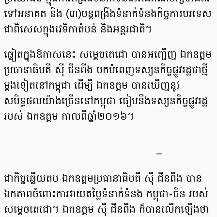
ទៅអនាគត និង (៣)បន្តពង្រឹងទំនាក់ទំនងកិច្ចការបរទេស
ជាពិសេសក្នុងវេទិកាតំបន់ និងអន្តរជាតិ។
ឆ្លៀតក្នុងឱកាសនេះ សម្តេចតេជោ បានអញ្ជើញ ឯកឧត្តម
ប្រធានាធិបតី ស៊ី ជីនពីង មកបំពេញទស្សនកិច្ចផ្លូវរដ្ឋជាថ្មី
ម្តងទៀតនៅកម្ពុជា ដើម្បី ឯកឧត្តម បានឃើញនូវ
សមិទ្ធផលយ៉ាងច្រើននៅកម្ពុជា ធៀបនឹងទស្សនកិច្ចផ្លូវរដ្ឋ
របស់ ឯកឧត្តម កាលពីឆ្នាំ២០១៦។
–
ជាកិច្ចឆ្លើយតប ឯកឧត្តមប្រធានាធិបតី ស៊ី ជីនពីង បាន
ឯកភាពចំពោះការវាយតម្លៃទំនាក់ទំនង កម្ពុជា-ចិន របស់
សម្តេចតេជោ។ ឯកឧត្តម ស៊ី ជីនពីង ក៏បានលើកឡើងថា