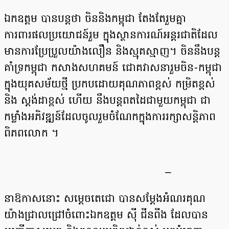
ឯកឧត្តម បានបន្តថា ចិននិងកម្ពុជា តែងតែរួមគ្នា
ការពារផលប្រយោជន៍រួម ក្នុងស្ថានការណ៍អន្តរជាតិដែល
មានការប្រែប្រួលយ៉ាងលឿន និងស្មុគស្មាញ។ ចិននឹងបន្ត
គាំទ្រកម្ពុជា កសាងសហគមន៍ ជោគវាសនារួមចិន-កម្ពុជា
ក្នុងយុគសម័យថ្មី ប្រកបដោយគុណភាពខ្ពស់ កម្រិតខ្ពស់
និង ស្តង់ដាខ្ពស់ ហើយ នឹងបន្តពតដៃជាមួយកម្ពុជា ជា
កម្លាំងអភិវឌ្ឍន៍ដែលចូលរួមចំណែកក្នុងការរក្សាសន្តិភាព
ពិភពលោក ។
–
នាឱកាសនោះ សម្តេចតេជោ បានសម្តែងអំណរគុណ
យ៉ាងជ្រាលជ្រៅចំពោះឯកឧត្តម ស៊ី ជីនពីង ដែលបាន