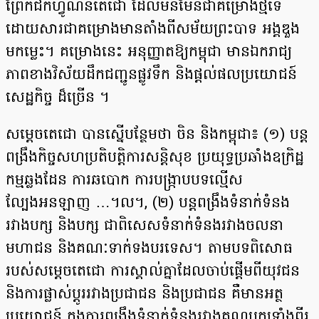
ព្រែកជីកហ្វូណនតេជោ ដែលមិនមែនជាគម្រោងថ្មីទេ
ដោយសារជាគម្រោងមានតាំងពីសម័យព្រះបាទ អង្គឌួង
មកម្លេះ។ គម្រោងនេះ អនុញ្ញាតឱ្យកម្ពុជា មានឯករាជ្យ
ភាពខាងវិស័យដឹកជញ្ជូនផ្លូវទឹក និងផ្តល់ផលប្រយោជន៍
សេដ្ឋកិច្ច ដ៏ច្រើន ។
សម្តេចតេជោ បានស្នើបន្ថែមថា ចិន និងកម្ពុជា៖ (១) បន្ត
ពង្រឹងកិច្ចសហប្រតិបត្តិការសន្តិសុខ ប្រយុទ្ធប្រឆាំងឧក្រិដ្ឋ
កម្មឆ្លងដែន ការឆបោក ការបង្រ្កាបបទល្មើស
ល្បែងអនឡាញ …។ល។, (២) បន្តពង្រឹងទំនាក់ទំនង
រវាងបក្ស និងបក្ស ជាពិសេសទំនាក់ទំនងរវាងចលនា
មហាជន និងគណៈទាក់ទងបរទេស។ តាមបទពិសោធ
របស់សម្តេចតេជោ ការស្គាល់គ្នាដែលចាប់ផ្តើមពីយុវជន
និងការផ្លាស់ប្តូររវាងប្រជាជន និងប្រជាជន គឺមានអត្ថ
ប្រយោជន៍ ក្នុងការពង្រឹងទំនាក់ទំនងរវាងគណបក្សទាំងពីរ