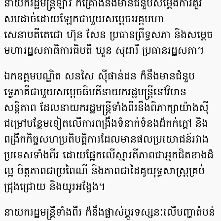
នាយករដ្ឋមន្រ្តីឡាវ ក៏​គ្រោង​នឹង​មានជំនួបសម្តែង​ការ​គួរ​
សម​ដាច់​ដោយឡែក​ជាមួយ​សម្តេច​អគ្គមហា
សេនាបតីតេជោ ហ៊ុន សែន ប្រធាន​ព្រឹទ្ធសភា និង​សម្តេច​
មហារដ្ឋសភា​ធិការធិបតី ឃួន សុដារី ប្រធានរដ្ឋសភា។
ឯកឧត្តមបណ្ឌិត សនសៃ ស៊ីផាន់ដន ក៏​នឹង​មានជំនួប​
ទ្វេភាគី​ជាមួយសម្តេច​ធិបតី​នាយករដ្ឋមន្រ្តី​នៅ​វិមាន
សន្តិភាព ដែល​នាយករដ្ឋមន្រ្តី​ទាំងពីរ​នឹង​ពិភាក្សា​យ៉ាង​ស៊ី
ជម្រៅ​បន្ថែមទៀត​លើ​ការ​ពង្រឹងទំនាក់ទំនង​ដ៏កក់ក្តៅ និង​
ពង្រីក​កិច្ច​សហប្រតិបត្តិការដែលមានផលប្រយោជន៍​រវាង
ប្រទេស​ទាំងពីរ ដោយផ្អែកលើស្មារតី​ភាពជា​អ្នកជិតខាងដ៏
ល្អ មិត្តភាព​ជាប្រពៃណី និង​ភាពជាដៃគូ​យុទ្ធសាស្រ្ត​គ្រប់
ជ្រុងជ្រោយ និង​យូរអង្វែង។
នាយករដ្ឋមន្រ្តី​ទាំងពីរ ក៏​នឹងផ្លាស់ប្តូរទស្សនៈ​លើ​បញ្ហា​តំបន់