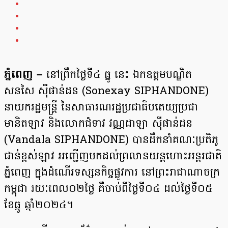
ភ្នំពេញ –
នៅព្រឹកថ្ងៃទី៤ ធ្នូ នេះ ឯកឧត្តមបណ្ឌិត
សនសៃ ស៊ីផាន់ដន (Sonexay SIPHANDONE)
នាយករដ្ឋមន្ត្រី នៃសាធារណរដ្ឋប្រជាធិបតេយ្យប្រជា
មានិតឡាវ និងលោកជំទាវ វណ្ណដាឡា ស៊ីផាន់ដន
(Vandala SIPHANDONE) បានដឹកនាំគណៈប្រតិភូ
ជាន់ខ្ពស់ឡាវ អញ្ជើញមកដល់ព្រលានយន្តហោះអន្តរជាតិ
ភ្នំពេញ ក្នុងដំណើរទស្សនកិច្ចផ្លូវការ នៅព្រះរាជាណាចក្រ
កម្ពុជា រយៈពេល០២ថ្ងៃ គឺចាប់ពីថ្ងៃទី០៤ ដល់ថ្ងៃទី០៥
ខែធ្នូ ឆ្នាំ២០២៤។