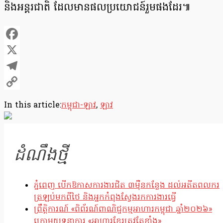
និង​អន្តរជាតិ ដែលមាន​ផលប្រយោជន៍​រួមផងដែរ៕
Facebook
X
Telegram
Copy
In this article:
កម្ពុជា-ឡាវ
,
ឡាវ
Link
ដំណឹងថ្មី
ភ្នំពេញ បើកឱកាសការងារជិត ៣ម៉ឺនកន្លែង ដល់អតីតពលករ
ត្រឡប់មកពីថៃ និងអ្នកកំពុងស្វែងរកការងារធ្វើ
ព្រឹត្តិការណ៍ «ពិព័រណ៍ពាណិជ្ជកម្មអាហារកម្ពុជា ឆ្នាំ២០២៦»
ក្រោមយុទ្ធនាការ «អាហារខ្មែរត្រូវតែខ្លាំង»