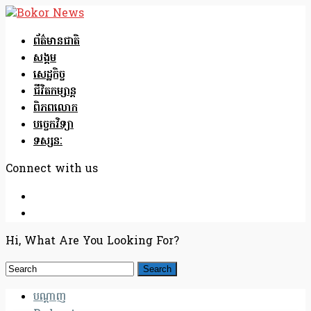
ព័ត៌មានជាតិ
សង្គម
សេដ្ឋកិច្ច
ជីវិតកម្សាន្ត
ពិភពលោក
បច្ចេកវិទ្យា
ទស្សនៈ
Connect with us
Hi, What Are You Looking For?
បណ្តាញ