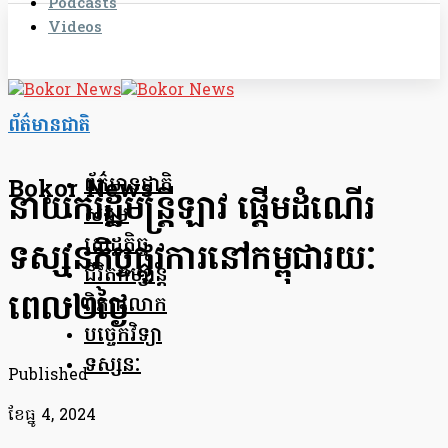
Podcasts
Videos
ព័ត៌មានជាតិ
ព័ត៌មានជាតិ
Bokor News
នាយករដ្ឋមន្ត្រីឡាវ ផ្តើម​ដំណើរ
សង្គម
សេដ្ឋកិច្ច
ទស្សនកិច្ចផ្លូវការនៅ​កម្ពុជា​រយៈ
ជីវិតកម្សាន្ត
ពេល២ថ្ងៃ
ពិភពលោក
បច្ចេកវិទ្យា
ទស្សនៈ
Published
ខែ​ធ្នូ 4, 2024