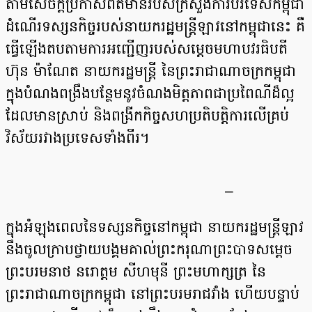
តាមសេចក្តីប្រកាស​ព័ត៌មានរបស់​ក្រសួងការបរទេស​កម្ពុជា
ដំណើរទស្សនកិច្ច​របស់​នាយករដ្ឋមន្រ្តីឡាវនៅ​កម្ពុជានេះ គឺ
ធ្វើឡើងតបតាមការ​អញ្ជើញ​របស់​សម្តេចមហាបវរធិបតី
ហ៊ុន ម៉ាណែត នាយករដ្ឋមន្រ្តី នៃព្រះរាជាណាចក្រ​កម្ពុជា
ក្នុងបំណង​ពង្រឹងបន្ថែម​នូវ​ចំណងមិត្តភាព​ជាប្រពៃណី​ដ៏​ល្អ​
ដែលមានស្រាប់ និង​ពង្រីក​កិច្ច​សហប្រតិបត្តិការ​លើគ្រប់
វិស័យ​រវាង​ប្រទេស​ទាំងពីរ។
–
ក្នុងអំឡុង​ពេលនៃ​ទស្សនកិច្ច​នៅ​កម្ពុជា នាយករដ្ឋមន្រ្តីឡាវ
នឹងចូល​ក្រាបថ្វាយបង្គមគាល់​ព្រះករុណា​ព្រះបាទ​សម្តេច​
ព្រះបរមនាថ នរោត្តម សីហមុនី ព្រះមហាក្សត្រ នៃ
ព្រះរាជាណាចក្រកម្ពុជា នៅព្រះបរមរាជវាំង ហើយ​បន្ទាប់​