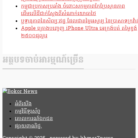
កម្ពុជាប្រកាសប្រឆាំង ចំពោះសកម្មភាពកែប្រែស្ថានភាព
ដើមលើដីជាក់ស្តែងពីសំណាក់យោធាថៃ
ឫទ្ធានុភាពនៃសិល្បៈឥដ្ឋ ដែលជាតម្លៃអស្ចារ្យ នៃប្រាសាទក្រវ៉ាន
Apple គ្រោងបញ្ចេញ iPhone Ultra អេក្រង់បត់ តម្លៃខ្ទង់
២៥០០ដុល្លារ
អត្ថបទចាប់អារម្មណ៍ច្រើន
អំពីយើង
កម្មវិធីទូរស័ព្ទ
គោលការណ៍ឯកជន
ផ្សាយពាណិជ្ជ.