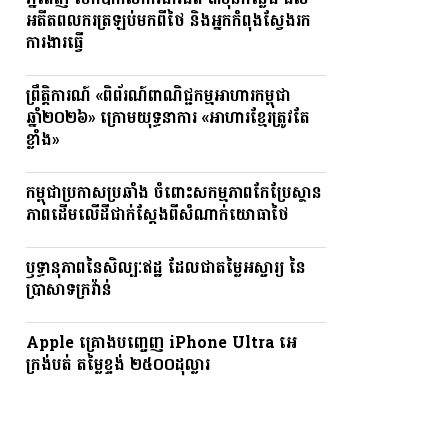
ភ្នំពេញ បើកឱកាសការងារជិត ៣ម៉ឺនកន្លែង ដល់
អតីតពលករត្រឡប់មកពីថៃ និងអ្នកកំពុងស្វែងរក
ការងារធ្វើ
ព្រឹត្តិការណ៍ «ពិព័រណ៍ពាណិជ្ជកម្មអាហារកម្ពុជា
ឆ្នាំ២០២៦» ក្រោមយុទ្ធនាការ «អាហារខ្មែរត្រូវតែ
ខ្លាំង»
កម្ពុជាប្រកាសប្រឆាំង ចំពោះសកម្មភាពកែប្រែស្ថាន
ភាពដើមលើដីជាក់ស្តែងពីសំណាក់យោធាថៃ
ឫទ្ធានុភាពនៃសិល្បៈឥដ្ឋ ដែលជាតម្លៃអស្ចារ្យ នៃ
ប្រាសាទក្រវ៉ាន់
Apple គ្រោងបញ្ចេញ iPhone Ultra អេ
ក្រង់បត់ តម្លៃខ្ទង់ ២៥០០ដុល្លារ