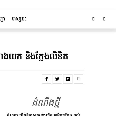
្យា
ទស្សនៈ
ែងយក និង​ក្លែង​លិខិត
ដំណឹងថ្មី