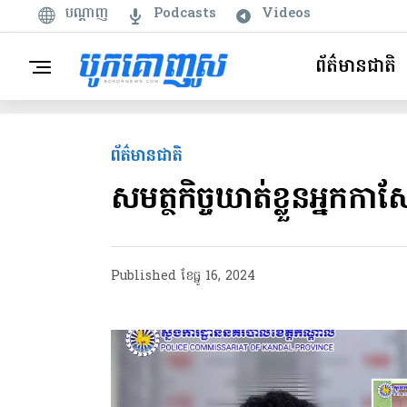
បណ្តាញ
Podcasts
Videos
ព័ត៌មានជាតិ
ព័ត៌មានជាតិ
សមត្ថកិច្ច​ឃាត់ខ្លួនអ្នក
Published
ខែ​ធ្នូ 16, 2024