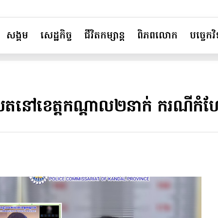
សង្គម
សេដ្ឋកិច្ច
ជីវិតកម្សាន្ត
ពិភពលោក
បច្ចេកវិទ
កាសែត​នៅ​ខេត្តកណ្តាល​២នាក់ ករណីកំហ