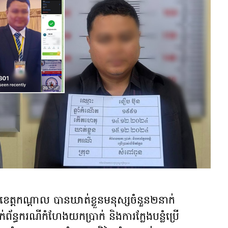
េត្តកណ្តាល បានឃាត់ខ្លួន​មនុស្ស​ចំនួន២នាក់
័ន្ធករណីកំហែងយកប្រាក់ និងការក្លែងបន្លំប្រើ