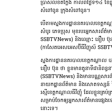
ប្រាស់លិខិតក្លែង កាលពីថ្ងៃទី១៤ ខែធ្
សំពៅពូន ក្រុងសំពៅពូន។
បើតាមស្នងការដ្ឋាននគរបាលខេត្តក
សំបូរ ភេទប្រុស មុខរបរអ្នកសារព័ត
SSBTVNews) និងឈ្មោះ នឿប ប៊ុន 
(កាសែតអេសអេសប៊ីធីវីញូស៍ SS
ស្នងការដ្ឋាននគរបាលខេត្តកណ្តាល 
នឿប ប៊ុន ថា ខ្លួនមានតួនាទីជានិពន
(SSBTVNews) និងមានបណ្ណសារព
នាយកដ្ឋានព័ត៌មាន និងសោតទស្សន៍ 
រស្មីខេត្តកណ្តាលធីវីញ៉ូ ដែលខ្លួនគ្រ
សម្រាប់ចែកឲ្យអ្នកសារព័ត៌មានផ្សេង
នោះទេ។