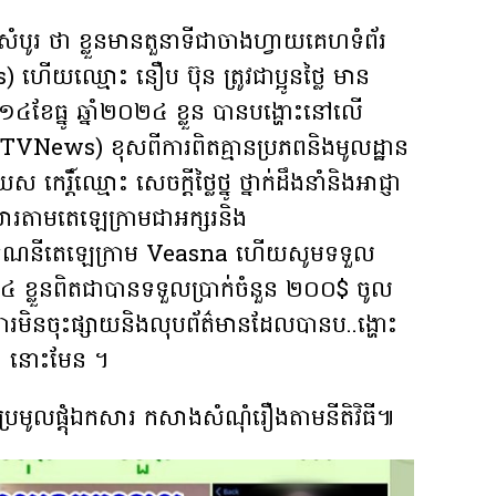
បូរ ថា ខ្លួនមានតួនាទីជាចាងហ្វាយគេហទំព័រ
ើយឈ្មោះ នឿប ប៊ុន ត្រូវជាប្អូនថ្លៃ មាន
១៤ខែធ្នូ ឆ្នាំ២០២៤ ខ្លួន បានបង្ហោះនៅលើ
TVNews) ខុសពីការពិតគ្មានប្រភពនិងមូលដ្ឋាន
កេរ្តិ៍ឈ្មោះ សេចក្ដីថ្លៃថ្នូ ថ្នាក់ដឹងនាំនិងអាជ្ញា
សារតាមតេឡេក្រាមជាអក្សរនិង
..ក់ពីគណនីតេឡេក្រាម Veasna ហើយសូមទទួល
 ខ្លួនពិតជាបានទទួលប្រាក់ចំនួន ២០០$ ចូល
ងការមិនចុះផ្សាយនិងលុបព័ត៌មានដែលបានប..ង្ហោះ
២៤ នោះមែន ។
ពុងប្រមូលផ្តុំឯកសារ កសាងសំណុំរឿងតាមនីតិវិធី៕