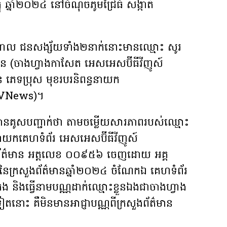
នូ ឆ្នាំ២០២៤ នៅចំណុចភូមិជ្រៃធំ សង្កាត់
ណ្តាល ជនសង្ស័យទាំង២នាក់នោះមានឈ្មោះ សូរ
៌មាន (ចាងហ្វាងកាសែត អេសអេសប៊ីធីវីញូស៍
ភេទប្រុស មុខរបរនិពន្ធនាយក
BTVNews)។
បានគូសបញ្ជាក់ថា តាមចម្លើយសារភាពរបស់ឈ្មោះ
្ធនាយកគេហទំព័រ អេសអេសប៊ីធីវីញូស៍
័ត៌មាន អត្តលេខ ០០៩៥៦ ចេញដោយ អគ្គ
នៃក្រសួងព័ត៌មានឆ្នាំ២០២៤ ចំណែកឯ គេហទំព័រ
ប់គ្រង និងធ្វើនាមបណ្ណដាក់ឈ្មោះខ្លួនឯងជាចាងហ្វាង
ទៀតនោះ គឺមិនមានអាជ្ញាបណ្ណពីក្រសួងព័ត៌មាន