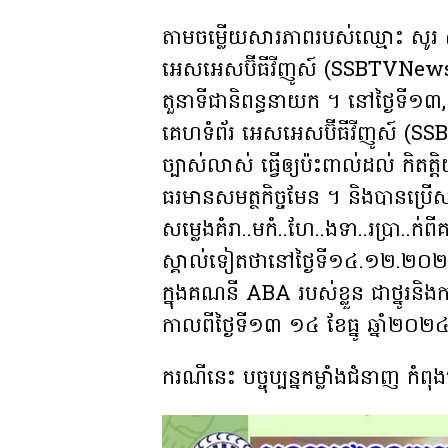
តាមចម្លើយសារភាពរបស់ឈ្មោះ សូរ សំ
អេសអេសប៊ីធីវីញូស៍ (SSBTVNews) ហ
តួនាទីជានិពន្ធនាយក ។ នៅថ្ងៃទី១៣,
គេហទំព័រ អេសអេសប៊ីធីវីញូស៍ (SSB
ច្បាស់លាស់ ធ្វើឲ្យប៉ះពាល់ដល់ កិតត្តិយស 
ធរមានសមត្ថកិច្ចមែន ។ និងបានប្រើ
សម្លេងគំរា..មកំ..ហែ..ងទា..រប្រា
ស្គាល់ទៀតថានៅថ្ងៃទី១៤.១២.២០២៤
ក្នុងគណនី ABA របស់ខ្លួន ជាថ្នូរនិ
កាលពីថ្ងៃទី១៣ ១៤ ខែធ្នូ ឆ្នាំ២០
ករណីនេះ បច្ចុប្បន្នកម្លាំងជំនាញ កំ