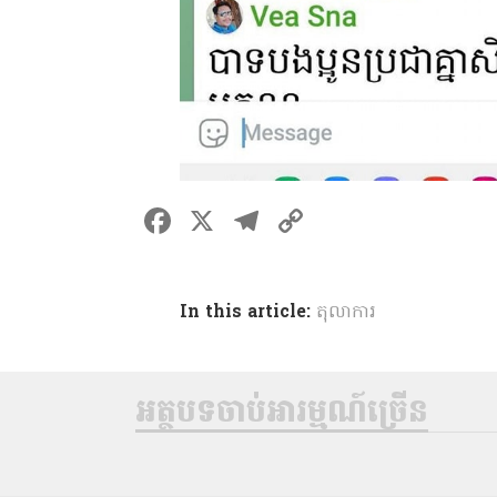
F
X
T
C
a
el
o
ce
e
p
In this article:
តុលាការ
b
gr
y
o
a
Li
o
m
n
អត្ថបទចាប់អារម្មណ៍ច្រើន
k
k