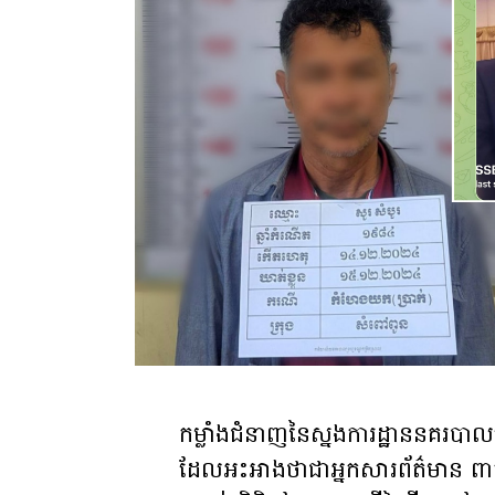
កម្លាំងជំនាញនៃស្នងការដ្ឋាននគរបាលខ
ដែលអះអាងថាជាអ្នកសារ​ព័ត៌មាន ពាក់ព