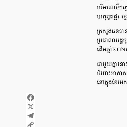
បរិមាណទឹកភ្
បាតុភូតផ្គរ រន
ក្រសួងធនធានទ
ប្រជាពលរដ្ឋ
ដើមឆ្នាំ២០
ជាមួយគ្នានោះ
ចំពោះអាកាសធា
នៅក្នុងខែម
Facebook
X
Telegram