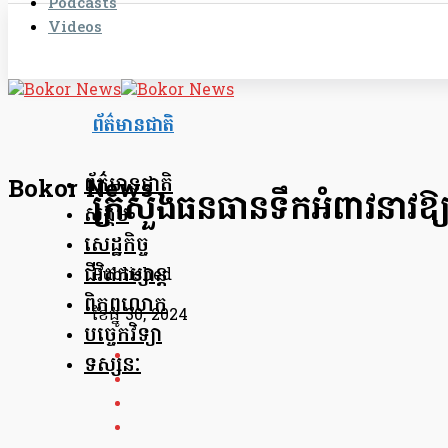
Podcasts
Videos
ព័ត៌មានជាតិ
ព័ត៌មានជាតិ
Bokor News
ក្រសួងធនធានទឹកអំពាវនាវ​ឱ្យ​ពលរ
សង្គម
សេដ្ឋកិច្ច
ជីវិតកម្សាន្ត
Published
ពិភពលោក
ខែ​ធ្នូ 30, 2024
បច្ចេកវិទ្យា
ទស្សនៈ