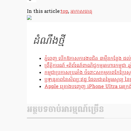
Copy
In this article:
top
,
អាកាសធាតុ
Link
ដំណឹងថ្មី
ភ្នំពេញ បើកឱកាសការងារជិត ៣ម៉ឺនកន្លែង ដល់
ព្រឹត្តិការណ៍ «ពិព័រណ៍ពាណិជ្ជកម្មអាហារកម្ពុជា 
កម្ពុជាប្រកាសប្រឆាំង ចំពោះសកម្មភាពកែប្រ
ឫទ្ធានុភាពនៃសិល្បៈឥដ្ឋ ដែលជាតម្លៃអស្ចារ្យ នៃប
Apple គ្រោងបញ្ចេញ iPhone Ultra អេក្រង់បត
អត្ថបទចាប់អារម្មណ៍ច្រើន