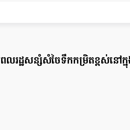
ដ្ឋ​សន្សំសំចៃទឹក​កម្រិតខ្ពស់​នៅ​ក្នុង​