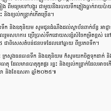
លៀង ពីមធ្យមទៅបង្គួរ ជាមួយនឹងរបាយទឹកភ្លៀងធ្លាក់រាយប៉
្ទះ និងខ្យល់កន្ត្រាក់កើតច្រើន។
ឹក និងឧតុនិយម សូមជូនដំណឹងដល់ស្ថាប័នពាក់ព័ន្ធ អាជ្ញ
ចូលរួមសហការ ប្រើប្រាស់ទឹកដោយសន្សំសំចៃកម្រិតខ្ពស់ ន
២៥ ជាពិសេសតំបន់ជនបទដែលនៅឆ្ងាយ ពីប្រភពទឹក។
 ក្រសួងធនធានទឹក និងឧតុនិយម ក៏សូមយកចិត្តទុកដាក់ និងប្
តុ ដែលមានបាតុភូតផ្គរ រន្ទះ និងខ្យល់កន្ត្រាក់ដែលអាចក
េសា និងខែឧសភា ឆ្នាំ២០២៥៕