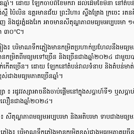
ើនឆ្នាំ។ ដោយ ឡែកចាប់ពីខែមករា ដល់ដើមខែមីនា នៅតំបន់ខ្
់ស្ពឺ ប៉ៃលិន ឧត្តរមានជ័យ ព្រះវិហារ ស្ទឹងត្រែង ក្រចេះ រតនគ
ក្រវាញ និងជួរភ្នំដងរែក អាចមានសីតុណ្ហភាពមធ្យមអប្បបរមា 
មា ៣០°C។
លៀង៖ បរិមាណទឹកភ្លៀងមានកម្រិតប្រហាក់ប្រហែលនឹងមធ្យមភា
ានកម្រិតពីមធ្យមទៅច្រើន និងច្រើនជាងឆ្នាំ២០២៤ ជាមួយបាត
្រាក់កើតច្រើន។ ដោយ ឡែកនៅតំបន់វាលទំនាប និងតំបន់មាត់ស
្ពស់ជាងមធ្យមភាគច្រើនឆ្នាំ។
សា ៖ រដូវវស្សាអាចនឹងចាប់ផ្តើមនៅក្នុងសប្តាហ៍ទី១ ឬសប្តា
លឿនជាងឆ្នាំ២០២៤។
ព៖ សីតុណ្ហភាពមធ្យមអប្បបរមា និងអតិបរមា ទាបជាងមធ្យមភា
្លៀង៖ បរិមាណទឹកភ្លៀងមានកម្រិតខ្ពស់ជាងមធ្យមភាគច្រើនឆ្