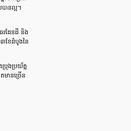
ាយបានល្អ។
ាធរដែនដី និង
ៅ៣ខែដំបូងនៃ
រុងប្រយ័ត្ន
ើតមានច្រើន