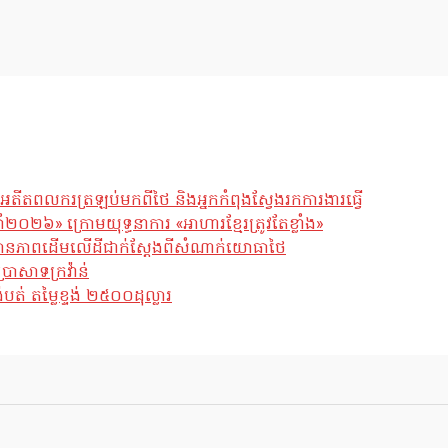
អតីតពលករត្រឡប់មកពីថៃ និងអ្នកកំពុងស្វែងរកការងារធ្វើ
ឆ្នាំ២០២៦» ក្រោមយុទ្ធនាការ «អាហារខ្មែរត្រូវតែខ្លាំង»
ែស្ថានភាពដើមលើដីជាក់ស្តែងពីសំណាក់យោធាថៃ
្រាសាទក្រវ៉ាន់
់ តម្លៃខ្ទង់ ២៥០០ដុល្លារ