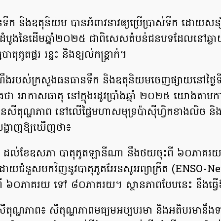
ទឹក និងឧតុនិយម បានអំពាវនាវឲ្យប្រើប្រាស់ទឹក ដោយសន្ស
ែដំបូងនៃដើមឆ្នាំ២០២៥ ជាពិសេសតំបន់ជនបទដែលនៅឆ្ងាយ
នបាតុភូតផ្គរ រន្ទះ និងខ្យល់កន្ត្រាក់។
ណឹងរបស់ក្រសួងធនធានទឹក និង​ឧតុនិយម​ចេញផ្សាយ​នៅ​ថ្ងៃទី៣
ងថា អាកាសធាតុ នៅក្នុងរដូវប្រាំងឆ្នាំ ២០២៥ យោងតាមការព
្តនៃសីតុណ្ហភាព នៅលើផ្ទៃមហាសមុទ្រប៉ាស៊ីហ្វិកខាងលិច និ
័របង្ហាញឱ្យឃើញថា៖
រា ដល់ខែឧសភា បាតុភូតឡានីណា នឹងថយចុះពី ៦០ភាគរ
យជំនួសមកវិញនូវបាតុភូតអែនសូអព្យាក្រឹត (ENSO-N
ី ៦០ភាគរយ ទៅ ៨០ភាគរយ។ ស្ថានភាពបែបនេះ នឹងធ្វើឱ
ង សីតុណ្ហភាព៖ សីតុណ្ហភាពមធ្យមអប្បបរមា និងអតិបរមានឹង