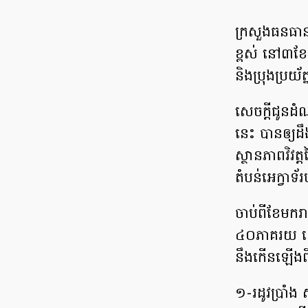
ក្រសួងធនធាន
ខ្ពស់ នៅ៣ខ
និងប្រុងប្រយ័ត្
សេចក្ដីជូនដំ
នេះ បានឲ្យដឹ
ស្ថានភាពវិវត
តំបន់អេក្វាទ
ចាប់ពីខែមក
៤០ភាគរយ ដោ
នឹងកើនឡើងព
១-រដូវប្រាំ