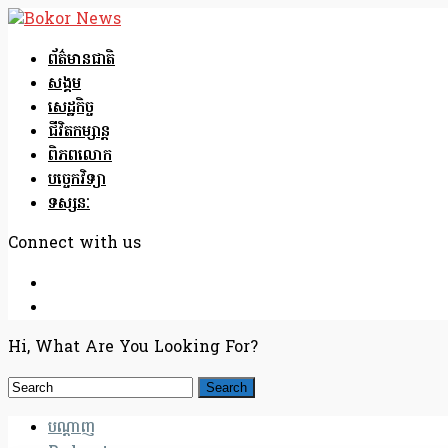
ព័ត៌មានជាតិ
សង្គម
សេដ្ឋកិច្ច
ជីវិតកម្សាន្ត
ពិភពលោក
បច្ចេកវិទ្យា
ទស្សនៈ
Connect with us
Hi, What Are You Looking For?
បណ្តាញ