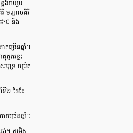
ពង់រាបរួម
ិរី មណ្ឌលគិរី
១៨°C និង
គច្រើនឆ្នាំ។
ុភូតរន្ទះ
មុទ្រ កម្រិត
ហ៍ទី២ នៃខែ
គច្រើនឆ្នាំ។
នាំ។ កម្រិត