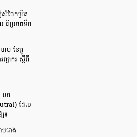
ំសំចៃកម្រិត
 ពីប្រភពទឹក
០​ ខែធ្នូ
្យាករ ស្តីពី
ង
យ មក
eutral) ដែល
្យ៖
ទាបជាង