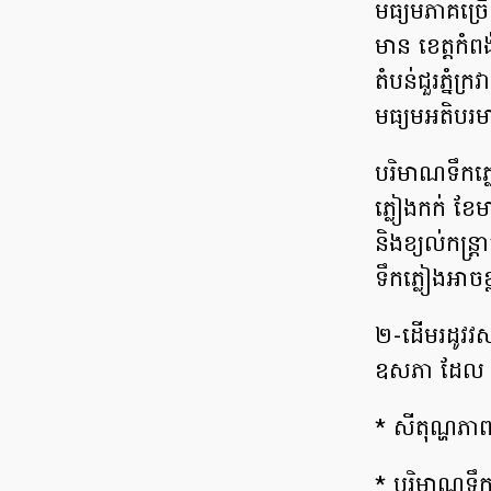
មធ្យមភាគច្រ
មាន ខេត្តកំពង
តំបន់ជួរភ្នំ
មធ្យមអតិបរ
បរិមាណទឹកភ្
ភ្លៀងកក់ ខែម
និងខ្យល់កន្ត
ទឹកភ្លៀងអាចខ
២-ដើមរដូវវស្
ឧសភា ដែល 
* សីតុណ្ហភា
* បរិមាណទឹកភ