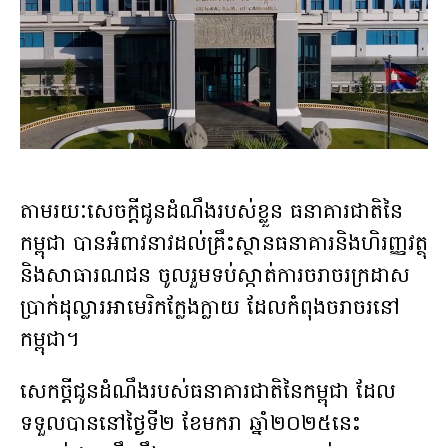
តាមរយៈសេចក្តីជូនដំណឹងរបស់ខ្លួន ធនាគារជាតិនៃ
កម្ពុជា បានអំពាវនាវដល់គ្រឹះស្ថានធនាគារនិងហិរញ្ញវត្ថុ
និងសាធារណជន ចូលរួមទប់ស្កាត់ការចរាចរក្រដាស
ប្រាក់ដុល្លារអាមេរិកក្លែងក្លាយ ដែលកំពុងចរាចរនៅ
កម្ពុជា។
សេកច្តីជូនដំណឹងរបស់ធនាគារជាតិនៃកម្ពុជា ដែល
ទទួលបាននៅថ្ងៃទី២ ខែមករា ឆ្នាំ២០២៥នេះ