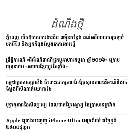
o
a
Li
o
m
n
ដំណឹងថ្មី
k
k
ភ្នំពេញ បើកឱកាសការងារជិត ៣ម៉ឺនកន្លែង ដល់អតីតពលករត្រឡប់
មកពីថៃ និងអ្នកកំពុងស្វែងរកការងារធ្វើ
ព្រឹត្តិការណ៍ «ពិព័រណ៍ពាណិជ្ជកម្មអាហារកម្ពុជា ឆ្នាំ២០២៦» ក្រោម
យុទ្ធនាការ «អាហារខ្មែរត្រូវតែខ្លាំង»
កម្ពុជាប្រកាសប្រឆាំង ចំពោះសកម្មភាពកែប្រែស្ថានភាពដើមលើដីជាក់
ស្តែងពីសំណាក់យោធាថៃ
ឫទ្ធានុភាពនៃសិល្បៈឥដ្ឋ ដែលជាតម្លៃអស្ចារ្យ នៃប្រាសាទក្រវ៉ាន់
Apple គ្រោងបញ្ចេញ iPhone Ultra អេក្រង់បត់ តម្លៃខ្ទង់
២៥០០ដុល្លារ