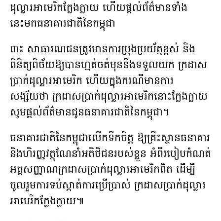
ដុល្លារអាមេរិកក្លែងក្លាយ ហើយផ្តល់ព័ត៌មានទាំង
នេះមកធនាគារជាតិនៃកម្ពុជា
៣៖ សាធារណជនត្រូវមានការប្រុងប្រយ័ត្នខ្ពស់ និង
ពិនិត្យពិច័យឱ្យបានហ្មត់ចត់មុននឹងទទួលយក ក្រដាស
ប្រាក់ដុល្លារអាមេរិក ហើយក្នុងករណីមានការ
សង្ស័យថា ក្រដាសប្រាក់ដុល្លារអាមេរិកនោះក្លែងក្លាយ
សូមផ្តល់ព័ត៌មានជូនធនាគារជាតិនៃកម្ពុជា។
ធនាគារជាតិនៃកម្ពុជាលើកទឹកចិត្ត ឱ្យគ្រឹះស្ថានធនាគារ
និងហិរញ្ញវត្ថុណែនាំអតិថិជនរបស់ខ្លួន អំពីរបៀបកំណត់
អត្តសញ្ញាណក្រដាសប្រាក់ដុល្លារអាមេរិកពិត ដើម្បី
ចូលរួមការទប់ស្កាត់ការប្រើប្រាស់ ក្រដាសប្រាក់ដុល្លារ
អាមេរិកក្លែងក្លាយ៕