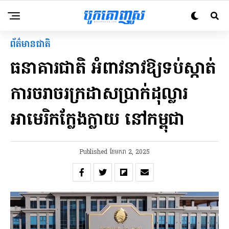
ព័ត៌មានជាតិ
ធនាគារជាតិ អំពាវនាវឱ្យទប់ស្កាត់
ការចរាចរក្រដាសប្រាក់ដុល្លារ
អាមេរិកក្លែងក្លាយ នៅកម្ពុជា
Published
ខែ​មករា 2, 2025