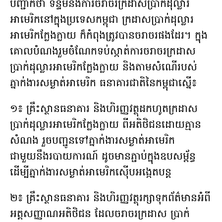
បញ្ជាក់ថា ទន្ទឹមនឹងការចរាចរក្រដាសប្រាក់ដុល្លារ
អាមេរិកនៅក្នុងប្រទេសកម្ពុជា ក្រដាសប្រាក់ដុល្លារ
អាមេរិកក្លែងក្លាយ ក៏កំពុងត្រូវបានចរាចរផងដែរ។ ក្នុង
គោលបំណងរួមចំណែកទប់ស្កាត់ការចរាចរក្រដាស
ប្រាក់ដុល្លារអាមេរិកក្លែងក្លាយ និងតាមសំណើរបស់
ភ្នាក់ងារសម្ងាត់អាមេរិក ធនាគារជាតិនៃកម្ពុជាស្នើ៖
១៖ គ្រឹះស្ថានធនាគារ និងហិរញ្ញវត្ថុដកហូតក្រដាស
ប្រាក់ដុល្លារអាមេរិកក្លែងក្លាយ ពីអតិថិជនដោយគ្មាន
សំណង រួចបញ្ជូនទៅភ្នាក់ងារសម្ងាត់អាមេរិក
ជាមួយនឹងរបាយការណ៍ ដូចមានភ្ជាប់ក្នុងឧបសម្ព័ន្ធ
ដើម្បីភ្នាក់ងារសម្ងាត់អាមេរិកស៊ើបអង្កេតបន្ត
២៖ គ្រឹះស្ថានធនាគារ និងហិរញ្ញវត្ថុរក្សាទុកព័ត៌មានអំពី
អត្តសញ្ញាណអតិថិជន ដែលចរាចរក្រដាស ប្រាក់