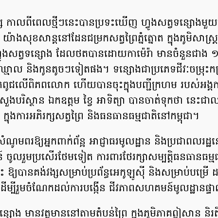
រក្ស កាលពីពេលថ្មីៗនេះបានប្រទះឃើញ ហ្វូងសត្វទន្សោងមួយហ្
ី យ៉ាងសុខសាន្តនៅដែនជម្រកសត្វព្រៃភ្នំត្នោត ក្នុងភូមិសាស្ត្រ
ហ្វូងសត្វទន្សោង ដែលថតបានដោយកាម៉េរ៉ា មានចំនួនជាង 
្មោល និងកូនតូចៗទៀតផង។ ទន្សោងជាប្រភេទជីវៈចម្រុះកម
ុតពូជលើពិភពលោក ហើយបានចុះក្នុងបញ្ជីក្រហម របស់អង្
ក្រសួងបរិស្ថាន ឯកឧត្តម ខ្វៃ អាទិត្យា បានចាត់ទុកថា នេះជ
នុងការអភិរក្សសត្វព្រៃ និងធនធានធម្មជាតិនៅកម្ពុជា។
ណូមពរឱ្យអ្នកពាក់ព័ន្អ អាជ្ញាធរមូលដ្ឋាន និងប្រជាពលរដ្ឋ
ូលរួមប្រសើរថែមទៀត ការពារថែរក្សាសម្បត្តិធនធានធម្មជ
ឱ្យបានគង់វង្សសម្រាប់ប្រព័ន្ធអេកូឡូស៊ី និងសម្រាប់បម្
ម្បីរួមចំណែកដល់ការបង្កើន ជីវភាពសហគមន៍មូលដ្ឋានផ្ទ
ទន្សោង មានវត្តមាននៅតាម​តំបន់ព្រៃ ក្នុងភូមិភាគឦសាន និរ