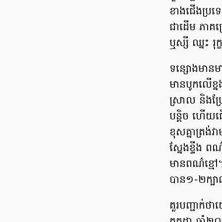
ខាងជើងប្រទេ
ជាដើម ភាគច្រ
ឬស្សី ឈ្នះ រុ
ទន្សោងមានមាឌ
មានបូកលើខ្នង
ស្រាល និងប
បន្តិច ហើយជើ
ខុសគ្នាត្រង់
ស្នែងខ្ទីង ព
មានពណ៌ខ្មៅ
បាន១-២ក្ប
គួរបញ្ជាក់ថ