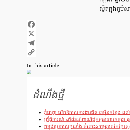
កក្កដា ឆ្នាំ
ស្ថិតក្នុងភូម
Facebook
X
Telegram
Copy
In this article:
Link
ដំណឹងថ្មី
ភ្នំពេញ បើកឱកាសការងារជិត ៣ម៉ឺនកន្លែង ដល់
ព្រឹត្តិការណ៍ «ពិព័រណ៍ពាណិជ្ជកម្មអាហារកម្ពុជា 
កម្ពុជាប្រកាសប្រឆាំង ចំពោះសកម្មភាពកែប្រ