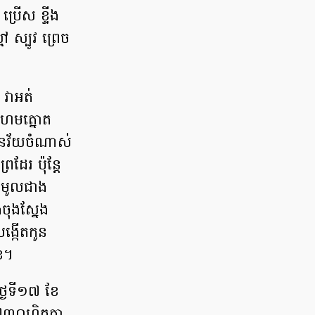
រើស ខ្ទីង
 ស្បូវ ព្រេច
 វាអត់
រហម​ត្នោត
ានវ័យចំណាស់
ដែរ ប៉ុន្តែ
ាងមូលជាង
ចុងស្នែង
្កើតកូន
ែ។
្ងៃទី១៧ ខែ