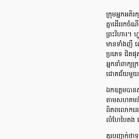
ក្រុមអ្នកអភិ
គ្នាដើរ​រកចំណ
ព្រះវិហារ។ 
មានទាំងញី ឈ
ប្រភេទ ជិតផ
អ្នកនាំពាក្យ
ជោគជ័យមួយ ក្
ឯកឧត្តមបានសំ
តាមសហគមន៍ ច
ពិភពលោកនេះ 
លំហែបៃតង ដើ
គួរបញ្ជាក់ថា