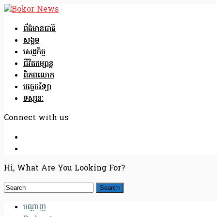
ព័ត៌មានជាតិ
សង្គម
សេដ្ឋកិច្ច
ជីវិតកម្សាន្ត
ពិភពលោក
បច្ចេកវិទ្យា
ទស្សនៈ
Connect with us
Hi, What Are You Looking For?
បណ្តាញ