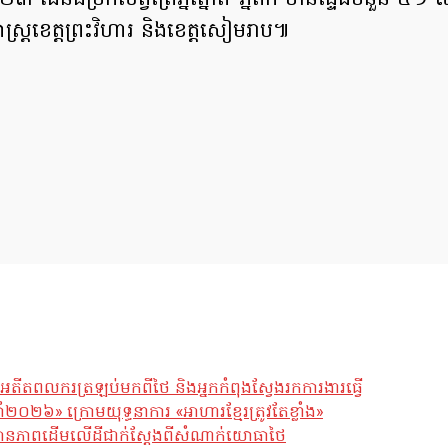
២០២៣ ដែនជម្រកសត្វព្រៃភ្នំត្នោត-ភ្នំពក មានផ្ទៃដីចំនួន 
ិសាស្ត្រខេត្តព្រះវិហារ និងខេត្តសៀមរាប៕
អតីតពលករត្រឡប់មកពីថៃ និងអ្នកកំពុងស្វែងរកការងារធ្វើ
ឆ្នាំ២០២៦» ក្រោមយុទ្ធនាការ «អាហារខ្មែរត្រូវតែខ្លាំង»
ែស្ថានភាពដើមលើដីជាក់ស្តែងពីសំណាក់យោធាថៃ