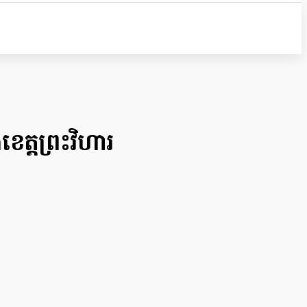
េត្តព្រះវិហារ