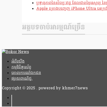
ឫទ្ធានុភាពនៃសិល្បៈឥដ្ឋ ដែលជាតម្លៃអស្ចារ្យ នៃប
Apple គ្រោងបញ្ចេញ iPhone Ultra អេក្រង់បត
អត្ថបទចាប់អារម្មណ៍ច្រើន
អំពីយើង
កម្មវិធីទូរស័ព្ទ
គោលការណ៍ឯកជន
ផ្សាយពាណិជ្ជ.
Copyright © 2025 . powered by khmer7news