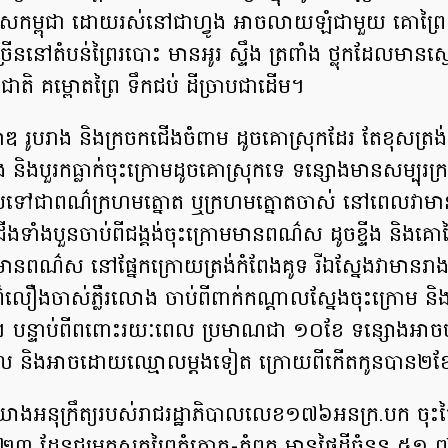
សកម្ពុជា ដោយរស់នៅជាហ្វូង អាចលាយឡំជាមួយ គោព្រៃ ប្
ើននៅតំបន់ព្រៃរបោះ មានអូរ ស្ទឹង ត្រពាំង ថ្លុកដែលមានស្មៅ
ក្ខជាតិ គម្ពោតព្រៃ ទឹកជប់ ដីច្រាបជាដើម។
 រូបរាង និងក្រចកជើងចំពាម ដូច​គោស្រុក​ដែរ តែខុសត្រង់
 និងបួរក​ធ្លាក់ចុះក្រោមដូចគោស្រុកទេ ទន្សោងមាន​សម្បុរក្
្រែទៅជាពណ៌ក្រហមត្នោត ឬក្រហមត្នោតចាស់ នៅពេលវាម
ងទាំងបួនចាប់ពីជង្គង់ចុះក្រោមមានពណ៌ស ដូចខ្ទីង និងគោព្រៃ
វាមានពណ៌ស នៅផ្នែកក្រោយ​ត្រង់កំពែងគូទ រីឯស្នែងវាមានរ
ណ៌លឿងចាស់ភ្លឺរលោង ចាប់ពីពាក់កណ្តាលស្នែងចុះក្រោម និង
។ បន្ទាប់ពីពពោះរយៈពេល ប្រមាណជា ១០ខែ ទន្សោងអាចបង
ាល និងអាចដោយឈ្មោលម្ដងទៀត ក្រោយពីកើតកូនបាន២ខ
ាយោងអនុក្រឹត្យរបស់រាជរដ្ឋាភិបាលលេខ១៧៦អនក្រ.បក ចុះថ