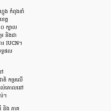
វូង កំពុងនាំ
ខេត្ត
១០ ក្បាល
្រ និងជា
គការ IUCN។
ាលទ្ធផល
នៅ
ាតិ កម្រលើ
រើ ដល់គោលដៅ
ាល់។
តី និង ភាគ