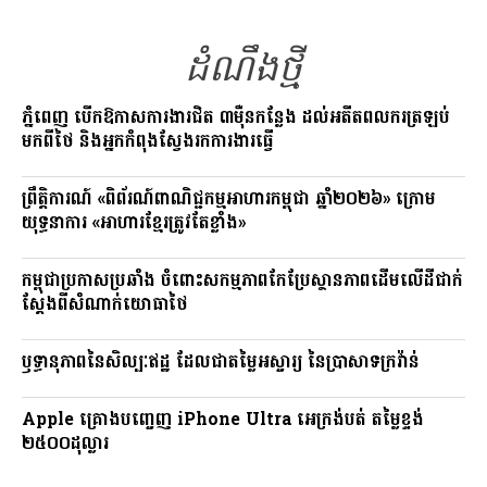
o
a
Li
o
m
n
ដំណឹងថ្មី
k
k
ភ្នំពេញ បើកឱកាសការងារជិត ៣ម៉ឺនកន្លែង ដល់អតីតពលករត្រឡប់
មកពីថៃ និងអ្នកកំពុងស្វែងរកការងារធ្វើ
ព្រឹត្តិការណ៍ «ពិព័រណ៍ពាណិជ្ជកម្មអាហារកម្ពុជា ឆ្នាំ២០២៦» ក្រោម
យុទ្ធនាការ «អាហារខ្មែរត្រូវតែខ្លាំង»
កម្ពុជាប្រកាសប្រឆាំង ចំពោះសកម្មភាពកែប្រែស្ថានភាពដើមលើដីជាក់
ស្តែងពីសំណាក់យោធាថៃ
ឫទ្ធានុភាពនៃសិល្បៈឥដ្ឋ ដែលជាតម្លៃអស្ចារ្យ នៃប្រាសាទក្រវ៉ាន់
Apple គ្រោងបញ្ចេញ iPhone Ultra អេក្រង់បត់ តម្លៃខ្ទង់
២៥០០ដុល្លារ