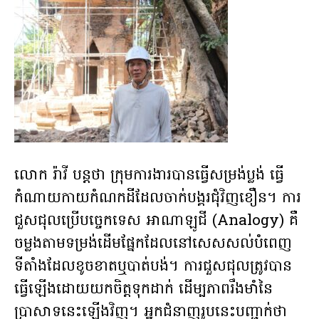
លោក រ៉ាវី បន្តថា ក្រុមការងារបានធ្វើសម្រង់ប្លង់ ធ្វើ
កំណាយកាយកំណកដីដែលចាក់បង្គរជុំវិញខឿន។ ការ
ជួសជុលប្រើបច្ចេកទេស អាណាឡូជី (Analogy) គឺ
ចម្លងតាមទម្រង់ដើមផ្នែកដែលនៅសេសសល់បំពេញ
ទីតាំងដែលខូចខាតឬបាត់បង់។ ការជួសជុលត្រូវបាន
ធ្វើឡើងដោយយកចិត្តទុកដាក់ ដើម្បភាពរឹងមាំនៃ
ប្រាសាទនេះឡើងវិញ។ អ្នកជំនាញរូបនេះបញ្ជាក់ថា