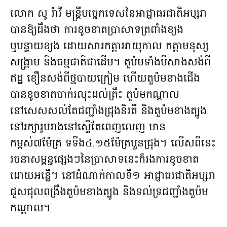
លោក សូ រ៉ាវី មន្ត្រីបច្ចេកទេសនៃអាជ្ញាធរជាតិអប្សរា
បានឱ្យដឹងថា ការខូចខាតប្រាសាទត្រពាំងខ្យង
ឬបន្ទាយខ្យង ដោយសារកត្តាអាយុកាល កត្តាមនុស្ស
សង្គ្រាម និងធម្មជាតិជាដើម។ តួប៉មទាំងបីសាងសង់ពី
ឥដ្ឋ ខឿនសង់ពីថ្មបាយក្រៀម ហើយតួប៉មខាងជើង
បានខូចខាតបាក់រលុះដល់គ្រឹះ តួប៉មកណ្តាល
នៅសេសសល់តែជញ្ជាំងជ្រុងនិរតី និងតួប៉មខាងត្បូង
នៅរក្សារូបរាងនៅស្ទើតែពេញលេញ មាន
កម្ពស់៧ម៉ែត្រ ទទឹង៤.១៥ម៉ែត្របួនជ្រុង។ លើសពីនេះ
រចនាសម្ពន្ធផ្សេងៗនៃប្រាសាទនេះក៏រងការខូចខាត
ដោយអន្លើ។ នៅដំណាក់កាលទី១ អាជ្ញាធរជាតិអប្សរា
ជួសជុលពង្រឹងតួប៉មខាងត្បូង និងទល់ទ្រជញ្ជាំងតួប៉ម
កណ្តាល។