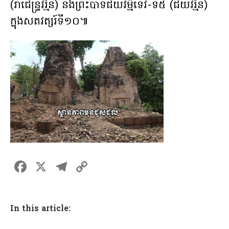
(រាជេន្រ្ទវរ្ម័ន) និងព្រះបាទជយវម្ម៌ទេវ-ទី៥ (ជយវរ្ម័ន)
ក្នុងសតវត្សរ៍ទី១០៕
F
X
T
C
a
el
o
ce
e
p
In this article:
b
gr
y