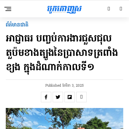
ព័ត៌មានជាតិ
អាជ្ញាធរ បញ្ចប់ការងារជួសជុល
តួប៉មខាងត្បូងនៃប្រាសាទត្រពាំង
ខ្យង ក្នុងដំណាក់កាលទី១
Published
ខែ​មីនា 3, 2025