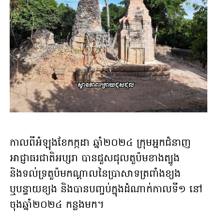
កាលពីអំឡុងខែកក្កដា ឆ្នាំ២០២៤ ក្រុមអ្នកជំនាញ
អាជ្ញាធរជាតិអប្សរា បានជួសជុលតួប៉មខាងត្បូង
និងទល់ទ្រតួប៉មកណ្តាលនៃប្រាសាទត្រពាំងខ្យង
ឬបន្ទាយខ្យង និងបានបញ្ចប់ក្នុងដំណាក់កាលទី១ នៅ
ចុងឆ្នាំ២០២៤ កន្លងមក។