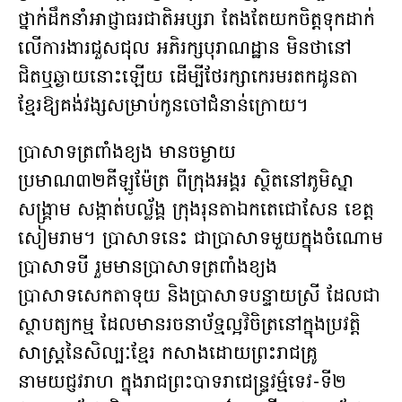
ថ្នាក់ដឹកនាំអាជ្ញាធរជាតិអប្សរា តែងតែយកចិត្តទុកដាក់
លើការងារជួសជុល អភិរក្សបុរាណដ្ឋាន មិនថានៅ
ជិតឬឆ្ងាយនោះឡើយ ដើម្បីថែរក្សាកេរមរតកដូនតា
ខ្មែរឱ្យគង់វង្សសម្រាប់កូនចៅជំនាន់ក្រោយ។
ប្រាសាទត្រពាំងខ្យង មានចម្ងាយ
ប្រមាណ៣២គីឡូម៉ែត្រ ពីក្រុងអង្គរ ស្ថិតនៅភូមិស្នា
សង្រ្គាម សង្កាត់បល្ល័ង្គ ក្រុងរុនតាឯកតេជោសែន ខេត្ត
សៀមរាម។ ប្រាសាទនេះ ជាប្រាសាទមួយក្នុងចំណោម
ប្រាសាទបី រួមមានប្រាសាទត្រពាំងខ្យង
ប្រាសាទសេកតាទុយ និងប្រាសាទបន្ទាយស្រី ដែលជា
ស្ថាបត្យកម្ម ដែលមានរចនាប័ទ្មល្អវិចិត្រនៅក្នុងប្រវត្តិ
សាស្រ្តនៃសិល្បៈខ្មែរ កសាងដោយព្រះរាជគ្រូ
នាមយជ្ញវរាហ ក្នុងរាជព្រះបាទរាជេន្ទ្រវម៌្មទេវ-ទី២