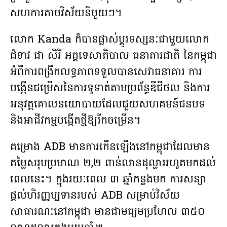
សហការតាមវិស័យនិមួយៗ។
លោក Kanda ក៏បានផ្លាស់ប្តូរទស្សនៈជាមួយលោក
ជំទាវ ជា សិរី អគ្គទេសាភិបាល ធនាគារជាតិ នៃកម្ពុជា
អំពីការពង្រីកលទ្ធភាពទទួលបានសេវាធនាគារ ការ
បង្កើនជម្រើសនៃការទូទាត់តាមប្រព័ន្ធឌីជីថល និងការ
អនុវត្តគោលនយោបាយដែលជួយសហគមន៍ជនបទ
និងអាជីវកម្មបង្កើតថ្មីឱ្យរីកចម្រើន។
គម្រោង ADB មានការកើនឡើងនៅកម្ពុជាដែលមាន
តម្លៃសរុបប្រមាណ ២,២ ពាន់លានដុល្លាររហូតមកដល់
ពេលនេះ។ ក្នុងរយៈពេល ៣ ឆ្នាំកន្លងមក ការសន្យា
ផ្តល់ហិរញ្ញប្បទានរបស់ ADB សម្រាប់វិស័យ
សាធារណៈនៅកម្ពុជា មានជាមធ្យមប្រហែល ៣៥០