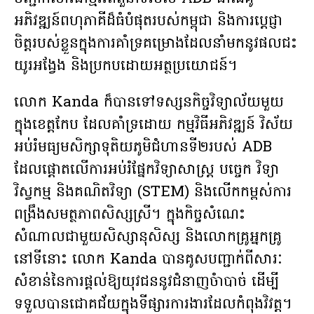
អភិវឌ្ឍន៍ពហុភាគីដ៏ធំបំផុតរបស់កម្ពុជា និងការប្តេជ្ញា
ចិត្តរបស់ខ្លួនក្នុងការគាំទ្រគម្រោងដែលនាំមកនូវផលជះ
យូរអង្វែង និងប្រកបដោយអត្ថប្រយោជន៍។
លោក Kanda ក៏បានទៅទស្សនកិច្ចវិទ្យាល័យមួយ
ក្នុងខេត្តកែប ដែលគាំទ្រដោយ កម្មវិធីអភិវឌ្ឍន៍ វិស័យ
អប់រំមធ្យមសិក្សាទុតិយភូមិជំហានទី២របស់ ADB
ដែលផ្តោតលើការអប់រំផ្នែកវិទ្យាសាស្ត្រ បច្ចេក វិទ្យា
វិស្វកម្ម និងគណិតវិទ្យា (STEM) និងលើកកម្ពស់ការ
ពង្រឹងសមត្ថភាពសិស្សស្រី។ ក្នុងកិច្ចសំណេះ
សំណាលជាមួយសិស្សានុសិស្ស និងលោកគ្រូអ្នកគ្រូ
នៅទីនោះ លោក Kanda បានគូសបញ្ជាក់ពីសារៈ
សំខាន់នៃការផ្តល់ឱ្យយុវជននូវជំនាញចំាបាច់ ដើម្បី
ទទួលបានជោគជ័យក្នុងទីផ្សារការងារដែលកំពុងវិវត្ត។