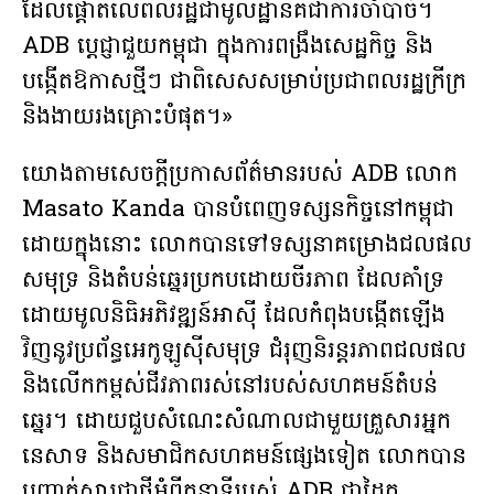
ដែលផ្តោតលើពលរដ្ឋជាមូលដ្ឋានគឺជាការចាំបាច់។
ADB ប្តេជ្ញាជួយកម្ពុជា ក្នុងការពង្រឹងសេដ្ឋកិច្ច និង
បង្កើតឱកាសថ្មីៗ ជាពិសេសសម្រាប់ប្រជាពលរដ្ឋក្រីក្រ
និងងាយរងគ្រោះបំផុត។»
យោង​តាម​សេចក្តីប្រកាសព័ត៌មានរបស់ ADB លោក
Masato Kanda បានបំពេញទស្សនកិច្ច​នៅ​កម្ពុជា
ដោយ​ក្នុងនោះ លោកបានទៅទស្សនាគម្រោងជលផល
សមុទ្រ និងតំបន់ឆ្នេរប្រកបដោយចីរភាព ដែលគាំទ្រ
ដោយមូលនិធិអភិវឌ្ឍន៍អាស៊ី ដែលកំពុងបង្កើតឡើង
វិញនូវប្រព័ន្ធអេកូឡូស៊ីសមុទ្រ ជំរុញនិរន្តរភាពជលផល
និងលើកកម្ពស់ជីវភាពរស់នៅរបស់សហគមន៍តំបន់
ឆ្នេរ។ ដោយជួបសំណេះសំណាលជាមួយគ្រួសារអ្នក
នេសាទ និងសមាជិកសហគមន៍ផ្សេងទៀត លោកបាន
បញ្ជាក់សារជាថ្មីអំពីតួនាទីរបស់ ADB ជាដៃគូ