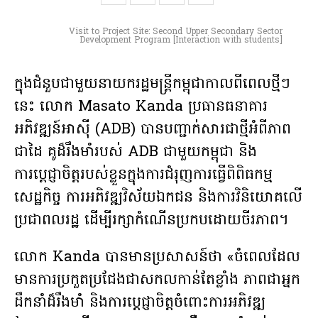
Visit to Project Site: Second Upper Secondary Sector
Development Program [Interaction with students]
ក្នុង​ជំនួប​ជាមួយ​នាយករដ្ឋមន្រ្តីកម្ពុជា​កាលពីពេលថ្មីៗ
នេះ លោក Masato Kanda ប្រធានធនាគារ
អភិវឌ្ឍន៍អាស៊ី (ADB) បានបញ្ជាក់សារជាថ្មីអំពីភាព
ជាដៃ គូដ៏រឹងមាំរបស់ ADB ជាមួយកម្ពុជា និង
ការប្តេជ្ញាចិត្តរបស់ខ្លួនក្នុងការជំរុញការធ្វើពិពិធកម្ម
សេដ្ឋកិច្ច ការអភិវឌ្ឍវិស័យឯកជន និងការវិនិយោគលើ
ប្រជាពលរដ្ឋ ដើម្បីរក្សាកំណើនប្រកបដោយចីរភាព។
លោក Kanda បានមានប្រសាសន៍ថា «ចំពេលដែល
មានការប្រកួតប្រជែងជាសកលកាន់តែខ្លាំង ភាពជាអ្នក
ដឹកនាំដ៏រឹងមាំ និងការប្តេជ្ញាចិត្តចំពោះការអភិវឌ្ឍ