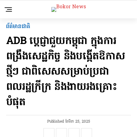
ព័ត៌មានជាតិ
ADB ប្តេជ្ញាជួយកម្ពុជា ក្នុងការ
ពង្រឹងសេដ្ឋកិច្ច និងបង្កើតឱកាស
ថ្មីៗ ជាពិសេសសម្រាប់ប្រជា
ពលរដ្ឋក្រីក្រ និងងាយរងគ្រោះ
បំផុត
Published
ខែ​មីនា 25, 2025