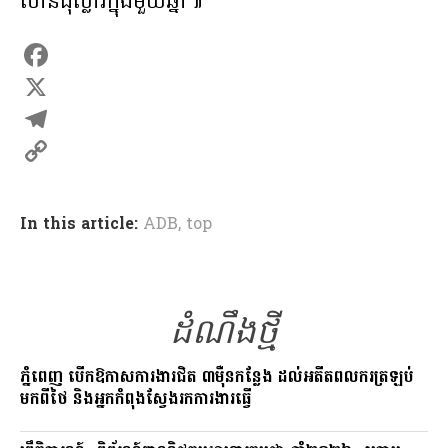
លានដុល្លារក្នុងមួយឆ្នាំ៕
F
a
X
c
T
e
e
C
b
l
o
In this article:
ADB
,
top
o
e
p
o
g
y
k
r
L
ដំណឹងថ្មី
a
i
m
n
ភ្នំពេញ បើកឱកាសការងារជិត ៣ម៉ឺនកន្លែង ដល់អតីតពលករត្រឡប់
មកពីថៃ និងអ្នកកំពុងស្វែងរកការងារធ្វើ
k