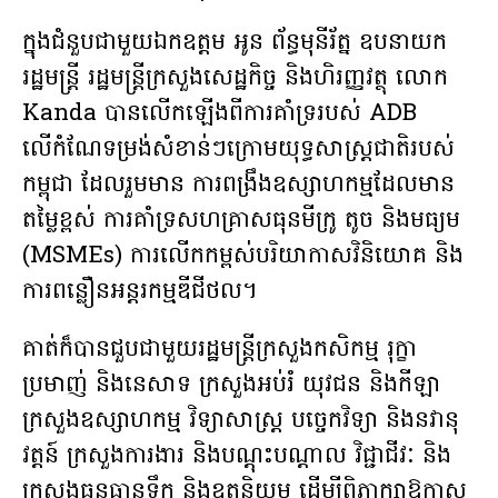
ក្នុងជំនួបជាមួយឯកឧត្តម អូន ព័ន្ធមុនីរ័ត្ន ឧបនាយក
រដ្ឋមន្រ្តី រដ្ឋមន្រ្តីក្រសួងសេដ្ឋកិច្ច និងហិរញ្ញវត្ថុ លោក
Kanda បានលើកឡើងពីការគាំទ្ររបស់ ADB
លើកំណែទម្រង់សំខាន់ៗក្រោមយុទ្ធសាស្ត្រជាតិរបស់
កម្ពុជា ដែលរួមមាន ការពង្រឹងឧស្សាហកម្មដែលមាន
តម្លៃខ្ពស់ ការគាំទ្រសហគ្រាសធុនមីក្រូ តូច និងមធ្យម
(MSMEs) ការលើកកម្ពស់បរិយាកាសវិនិយោគ និង
ការពន្លឿនអន្តរកម្មឌីជីថល។
គាត់ក៏បានជួបជាមួយរដ្ឋមន្ត្រីក្រសួងកសិកម្ម រុក្ខា
ប្រមាញ់ និងនេសាទ ក្រសួងអប់រំ យុវជន និងកីឡា
ក្រសួងឧស្សាហកម្ម វិទ្យាសាស្ត្រ បច្ចេកវិទ្យា និងនវានុ
វត្តន៍ ក្រសួងការងារ និងបណ្តុះបណ្តាល វិជ្ជាជីវៈ និង
ក្រសួងធនធានទឹក និងឧតុនិយម ដើម្បីពិភាក្សាឱកាស