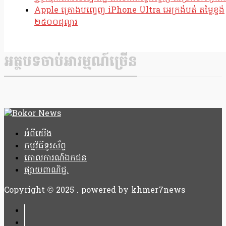
Apple គ្រោងបញ្ចេញ iPhone Ultra អេក្រង់បត់ តម្លៃខ្ទង់
២៥០០ដុល្លារ
អត្ថបទចាប់អារម្មណ៍ច្រើន
អំពីយើង
កម្មវិធីទូរស័ព្ទ
គោលការណ៍ឯកជន
ផ្សាយពាណិជ្ជ.
Copyright © 2025 . powered by khmer7news