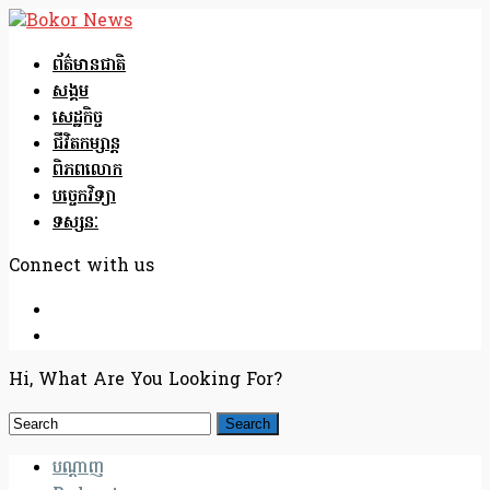
ព័ត៌មានជាតិ
សង្គម
សេដ្ឋកិច្ច
ជីវិតកម្សាន្ត
ពិភពលោក
បច្ចេកវិទ្យា
ទស្សនៈ
Connect with us
Hi, What Are You Looking For?
បណ្តាញ