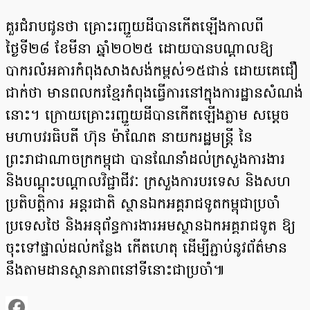
គួរជំរាបជូនថា គ្រោះរញ្ជួយដីបានកើតឡើង​កាលពី
ថ្ងៃទី២៨ ខែមីនា ឆ្នាំ២០២៥ ដោយ​បានបណ្តាល​ឱ្យ​
បាករលំអគារកំពុងសាងសង់កម្ពស់១៥ជាន់ ដោយ​គេជឿ
ជាក់ថា មានពលករ​ខ្មែរ​កំពុងធ្វើ​ការ​នៅ​ក្នុងការដ្ឋានសំណង់
នោះ។ ក្រោយគ្រោះរញ្ជួយដីបានកើតឡើងភ្លាម សម្តេច
មហាបវរធិបតី ហ៊ុន ម៉ាណែត នាយករដ្ឋមន្ត្រី នៃ
ព្រះរាជាណាចក្រកម្ពុជា បានណែនាំដល់ក្រសួងការងារ
និងបណ្តុះបណ្តាលវិជ្ជាជីវៈ ក្រសួងការបរទេស និងសហ
ប្រតិបត្តិការ អន្តរជាតិ ស្ថានឯកអគ្គរាជទូតកម្ពុជាប្រចាំ
ប្រទេសថៃ និងអនុព័ន្ធការងារអមស្ថានឯកអគ្គរាជទូត ឱ្យ
ចុះទៅផ្ទាល់ដល់កន្លែង កើតហេតុ ដើម្បីភ្ជាប់នូវព័ត៌មាន
នឹងតាមដានស្ថានភាពនៅទីនោះជាប្រចាំ៕