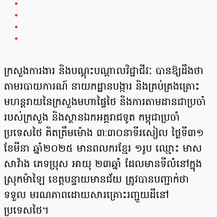
ក្រសួងការងារ និងបណ្តុះបណ្តាលវិជ្ជាជីវៈ បាន​ឱ្យដឹងថា
តាមរបាយការណ៍ នាយកដ្ឋានបង្ការ និងគ្រប់គ្រងគ្រោះ
មហន្តរាយនៃក្រសួងមហាផ្ទៃថៃ និងការតាមដានជាប្រចាំ
របស់ក្រសួង និងស្ថានឯកអគ្គរាជទូត កម្ពុជាប្រចាំ
ប្រទេសថៃ គិតត្រឹមម៉ោង ៣:៣០នាទីរសៀល ថ្ងៃទី៣១
ខែមីនា ឆ្នាំ២០២៥ មានពលករខ្មែរ ១រូប ឈ្មោះ មាស
សាវ៉ាង ភេទប្រុស អាយុ ២៣ឆ្នាំ ដែលមានទីលំនៅក្នុង
ស្រុកម៉ាឡៃ ខេត្តបន្ទាយមានជ័យ ត្រូវបានបញ្ជាក់ថា
ទទួល មរណភាពដោយសារគ្រោះរញ្ជួយដីនៅ
ប្រទេសថៃ។