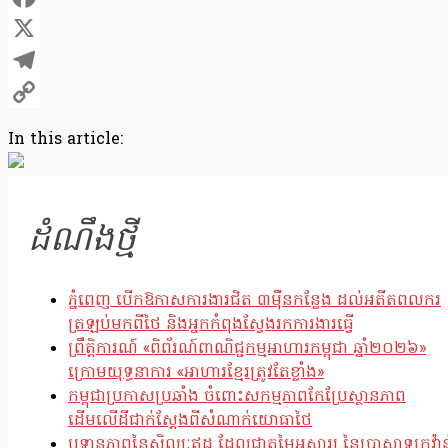
Facebook
X
Telegram
Copy
In this article:
Link
ដំណឹងថ្មី
ភ្នំពេញ បើកឱកាសការងារជិត ៣ម៉ឺនកន្លែង ដល់អតីតពលករ
ត្រឡប់មកពីថៃ និងអ្នកកំពុងស្វែងរកការងារធ្វើ
ព្រឹត្តិការណ៍ «ពិព័រណ៍ពាណិជ្ជកម្មអាហារកម្ពុជា ឆ្នាំ២០២៦»
ក្រោមយុទ្ធនាការ «អាហារខ្មែរត្រូវតែខ្លាំង»
កម្ពុជាប្រកាសប្រឆាំង ចំពោះសកម្មភាពកែប្រែស្ថានភាព
ដើមលើដីជាក់ស្តែងពីសំណាក់យោធាថៃ
ឫទ្ធានុភាពនៃសិល្បៈឥដ្ឋ ដែលជាតម្លៃអស្ចារ្យ នៃប្រាសាទក្រវ៉ាន