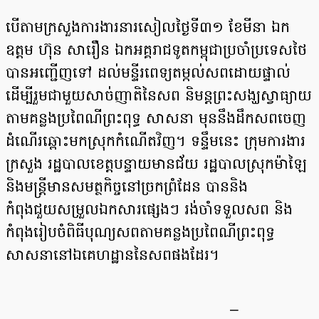
បើតាម​ក្រសួងការងារនារសៀលថ្ងៃទី៣១ ខែមីនា ឯក
ឧត្តម ហ៊ុន សារឿន ឯកអគ្គរាជទូតកម្ពុជាប្រចាំប្រទេសថៃ
បានអញ្ជើញទៅ ដល់មន្ទីរពេទ្យតម្កល់សពដោយផ្ទាល់
ដើម្បីរួមជាមួយសាច់ញាតិនៃសព និមន្តព្រះសង្ឃស្វាធ្យាយ
តាមគន្លងប្រពៃណីព្រះពុទ្ធ សាសនា មុននឹងដឹកសពចេញ
ដំណើរឆ្ពោះមកស្រុកកំណើតវិញ។ ទន្ទឹមនេះ ក្រុមការងារ
ក្រសួង រដ្ឋបាលខេត្តបន្ទាយមានជ័យ រដ្ឋបាលស្រុកម៉ាឡៃ
និងមន្ត្រីមានសមត្ថកិច្ចនៅច្រកព្រំដែន បាននិង
កំពុងជួយសម្រួលឯកសារផ្សេងៗ រង់ចាំទទួលសព និង
កំពុងរៀបចំពិធីបុណ្យសពតាមគន្លងប្រពៃណីព្រះពុទ្ធ
សាសនានៅឯគេហដ្ឋាននៃសពផងដែរ។
–