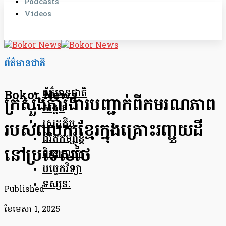
Podcasts
Videos
ព័ត៌មានជាតិ
ព័ត៌មានជាតិ
Bokor News
ក្រសួងការងារបញ្ជាក់ពីកមរណភាព
សង្គម
សេដ្ឋកិច្ច
របស់ពលករខ្មែរក្នុងគ្រោះរញ្ជួយដី
ជីវិតកម្សាន្ត
នៅប្រទេសថៃ
ពិភពលោក
បច្ចេកវិទ្យា
ទស្សនៈ
Published
ខែ​មេសា 1, 2025