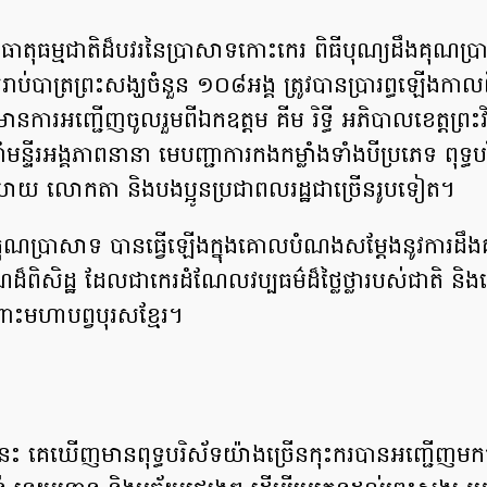
ាតុធម្មជាតិដ៏បវរនៃប្រាសាទកោះកេរ ពិធីបុណ្យដឹងគុណប
រាប់បាត្រព្រះសង្ឃចំនួន ១០៨អង្គ ត្រូវបានប្រារព្ធឡើងកាលព
ការអញ្ជើញចូលរួមពីឯកឧត្តម គីម រិទ្ធី អភិបាលខេត្តព្រះវ
នាំមន្ទីរអង្គភាពនានា មេបញ្ជាការកងកម្លាំងទាំងបីប្រភេទ ពុទ្ធ
ាយ លោកតា និងបងប្អូនប្រជាពលរដ្ឋជាច្រើនរូបទៀត។
ឹងគុណប្រាសាទ បានធ្វើឡើងក្នុងគោលបំណងសម្តែងនូវការដឹ
ដ៏ពិសិដ្ឋ ដែលជាកេរដំណែលវប្បធម៌ដ៏ថ្លៃថ្លារបស់ជាតិ និងដើ
ះមហាបព្វបុរសខ្មែរ។
ណ្យនេះ គេឃើញមានពុទ្ធបរិស័ទយ៉ាងច្រើនកុះករបានអញ្ជើញ