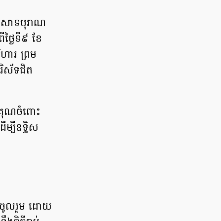
្រាសាទបុរាណ
ីថ្ងៃទី៩ ខែ
ិហារ ព្រម
បរិស័ទជិត
ងគុណចំពោះ
ម្បីឧទ្ទិស
មកចូលរួម ដោយ