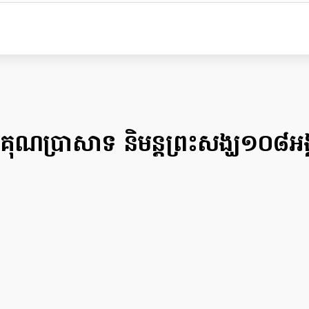
ដឹងគុណប្រាសាទ និមន្ត​ព្រះសង្ឃ១០៨អង្