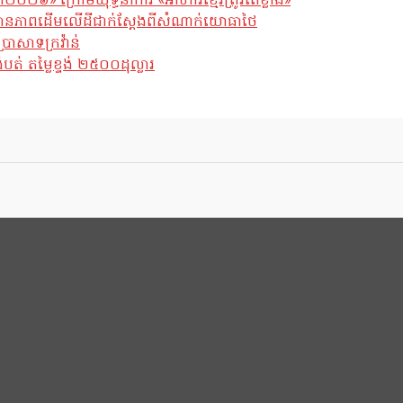
ឆ្នាំ២០២៦» ក្រោមយុទ្ធនាការ «អាហារខ្មែរត្រូវតែខ្លាំង»
ែស្ថានភាពដើមលើដីជាក់ស្តែងពីសំណាក់យោធាថៃ
្រាសាទក្រវ៉ាន់
់ តម្លៃខ្ទង់ ២៥០០ដុល្លារ