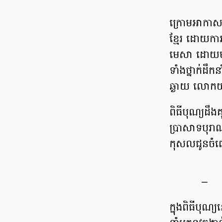
ក្រោមអាកាសធ
ខ្មែរ ដោយការ
មេសា ដោយ​មាន
ទាំងថ្នាក់ដឹក
ឆ្ងាយ លោកយ
ពិធីបុណ្យ​ដ
ប្រាសាទបុរាណ
កុសលជូនចំពោ
–
ក្នុងពិធីបុ