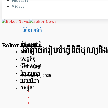
Podcasts
Videos
ព័ត៌មានជាតិ
ព័ត៌មានជាតិ
Bokor News
អាជ្ញាធរ​រៀបចំធ្វើពិធីបុណ្យ
សង្គម
សេដ្ឋកិច្ច
ជីវិតកម្សាន្ត
Published
ពិភពលោក
ខែ​មេសា 10, 2025
បច្ចេកវិទ្យា
ទស្សនៈ