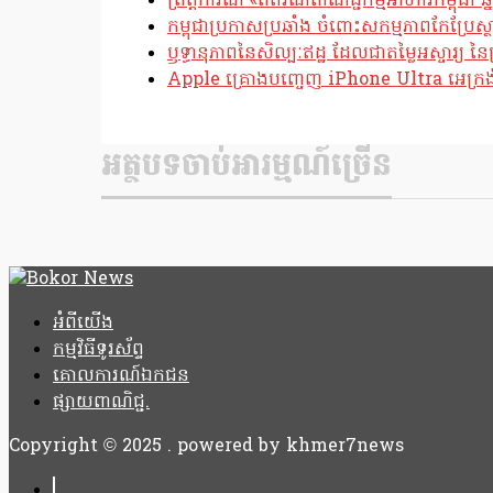
ព្រឹត្តិការណ៍ «ពិព័រណ៍ពាណិជ្ជកម្មអាហារកម្ពុជា 
កម្ពុជាប្រកាសប្រឆាំង ចំពោះសកម្មភាពកែប្រ
ឫទ្ធានុភាពនៃសិល្បៈឥដ្ឋ ដែលជាតម្លៃអស្ចារ្យ នៃប
Apple គ្រោងបញ្ចេញ iPhone Ultra អេក្រង់បត
អត្ថបទចាប់អារម្មណ៍ច្រើន
អំពីយើង
កម្មវិធីទូរស័ព្ទ
គោលការណ៍ឯកជន
ផ្សាយពាណិជ្ជ.
Copyright © 2025 . powered by khmer7news