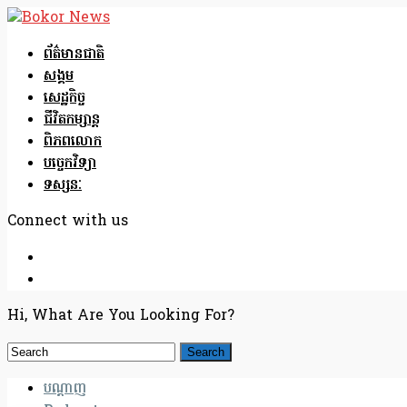
ព័ត៌មានជាតិ
សង្គម
សេដ្ឋកិច្ច
ជីវិតកម្សាន្ត
ពិភពលោក
បច្ចេកវិទ្យា
ទស្សនៈ
Connect with us
Hi, What Are You Looking For?
បណ្តាញ