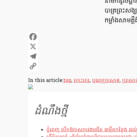
នាំមកនូវចង្ហា
បាត្រព្រះសង្
កម្លាំងសាមគ្គ
Facebook
X
Telegram
Copy
In this article:
top
,
កោះកេរ
,
បុណ្យប្រាសាទ
,
ប្រាសា
Link
ដំណឹងថ្មី
ភ្នំពេញ បើកឱកាសការងារជិត ៣ម៉ឺនកន្លែង ដល់