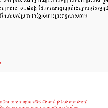
ន់ ទេយ្យទាន និងបច្ច័យផ្សេងៗ ដើម្បីប្រគេនដល់ព្រះសង្ឃ រួមន
ឃរហូតដល់ ១០៨អង្គ ដែលបានបង្ហាញយ៉ាងច្បាស់នូវសទ្ធាជ្រះ
ីដ៏រឹងមាំរបស់ប្រជាជនខ្មែរចំពោះព្រះពុទ្ធសាសនា៕
ទ
អតីតពលករត្រឡប់មកពីថៃ និងអ្នកកំពុងស្វែងរកការងារធ្វើ