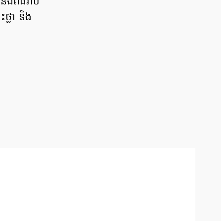
ឹងពិធីរាប់
ថ្លា និង