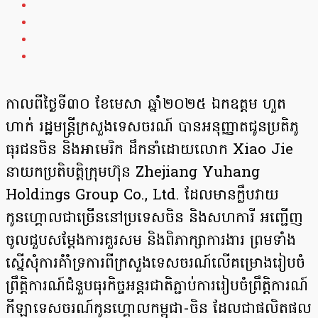
កាលពីថ្ងៃទី៣០ ខែមេសា ឆ្នាំ២០២៥ ឯកឧត្តម ហួត
ហាក់ រដ្ឋមន្ត្រីក្រសួងទេសចរណ៍ បានអនុញ្ញាតជូនប្រតិភូ
ធុរជនចិន និងអាមេរិក ដឹកនាំដោយលោក Xiao Jie
នាយកប្រតិបត្តិក្រុមហ៊ុន Zhejiang Yuhang
Holdings Group Co., Ltd. ដែលមានក្លឹបវាយ
កូនហ្គោលជាច្រើននៅប្រទេសចិន និងសហការី អញ្ជើញ
ចូលជួបសម្តែងការគួរសម និងពិភាក្សាការងារ ព្រមទាំង
ស្នើសុំការគំាំទ្រការពីក្រសួងទេសចរណ៍លើគម្រោងរៀបចំ
ព្រឹត្តិការណ៍ជំនួបធុរកិច្ចអន្តរជាតិភ្ជាប់ការរៀបចំព្រឹត្តិការណ៍
កីឡាទេសចរណ៍កូនហ្គោលកម្ពុជា-ចិន ដែលជាផលិតផល