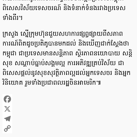
ពិសេសវិស័យទេសចរណ៍ និងទំនាក់ទំនងរវាងប្រទេស
ទាំងពីរ។
ក្រសួង ស្នើក្រុមហ៊ុនជួយសហការផ្សព្វផ្សាយពីសភាព
ការណ៍ពិតដូចប្រតិភូបានមកដល់ និងឃើញជាក់ស្តែងថា
កម្ពុជា ជាប្រទេសមានសន្តិភាព ស្ថិរភាពនយោបាយ សន្តិ
សុខ សណ្តាប់ធ្នាប់សង្គមល្អ ការអភិវឌ្ឍគ្រប់វិស័យ ជា
ពិសេសផ្តល់នូវសុខសុវត្ថិភាពល្អដល់អ្នកទេសចរ និងអ្នក
វិនិយោគ រួមទាំងប្រជាពលរដ្ឋចិនអាមេរិក៕
Facebook
X
Telegram