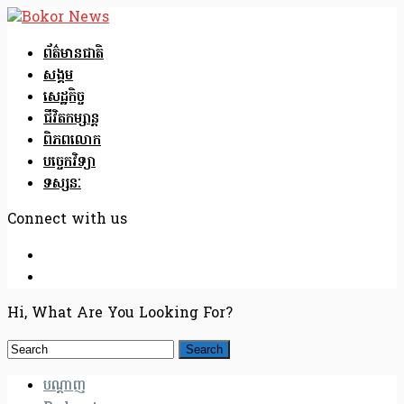
ព័ត៌មានជាតិ
សង្គម
សេដ្ឋកិច្ច
ជីវិតកម្សាន្ត
ពិភពលោក
បច្ចេកវិទ្យា
ទស្សនៈ
Connect with us
Hi, What Are You Looking For?
បណ្តាញ