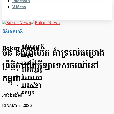
Podcasts
Videos
ព័ត៌មានជាតិ
ព័ត៌មានជាតិ
Bokor News
ចិន និងអាមេរិក គំាទ្រលើគម្រោង
សង្គម
សេដ្ឋកិច្ច
ព្រឹត្តិការណ៍កីឡាទេសចរណ៍នៅ
ជីវិតកម្សាន្ត
កម្ពុជា
ពិភពលោក
បច្ចេកវិទ្យា
ទស្សនៈ
Published
ខែ​ឧសភា 2, 2025