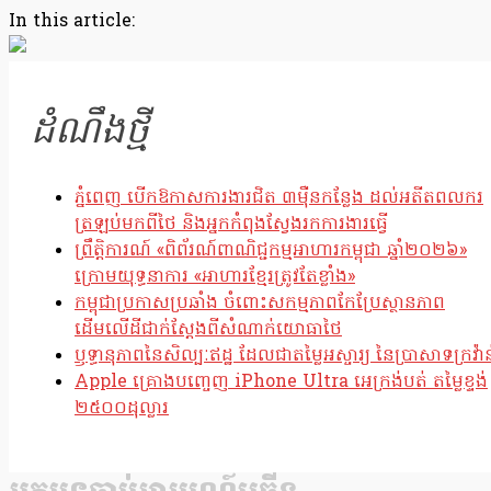
Copy
In this article:
Link
ដំណឹងថ្មី
ភ្នំពេញ បើកឱកាសការងារជិត ៣ម៉ឺនកន្លែង ដល់អតីតពលករ
ត្រឡប់មកពីថៃ និងអ្នកកំពុងស្វែងរកការងារធ្វើ
ព្រឹត្តិការណ៍ «ពិព័រណ៍ពាណិជ្ជកម្មអាហារកម្ពុជា ឆ្នាំ២០២៦»
ក្រោមយុទ្ធនាការ «អាហារខ្មែរត្រូវតែខ្លាំង»
កម្ពុជាប្រកាសប្រឆាំង ចំពោះសកម្មភាពកែប្រែស្ថានភាព
ដើមលើដីជាក់ស្តែងពីសំណាក់យោធាថៃ
ឫទ្ធានុភាពនៃសិល្បៈឥដ្ឋ ដែលជាតម្លៃអស្ចារ្យ នៃប្រាសាទក្រវ៉ាន
Apple គ្រោងបញ្ចេញ iPhone Ultra អេក្រង់បត់ តម្លៃខ្ទង់
២៥០០ដុល្លារ