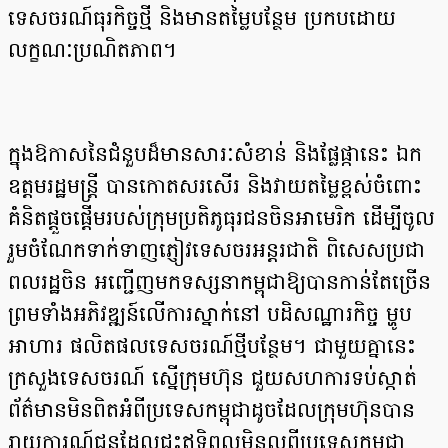
ទេសចរណ៍ធុរកិច្ចថ្មី និងមានតម្លៃបន្ថែម ប្រកបដោយ
លក្ខណៈប្រណិតភាព។
ក្នុងឱកាសនៃជំនួបដ៏មានសារៈសំខាន់ និងផ្លែផ្កានេះ ឯក
ឧត្តមរដ្ឋមន្ត្រី បានកោតសរសើរ និងវាយតម្លៃខ្ពស់ចំពោះ
គំនិតផ្តួចផ្តើមរបស់ក្រុមប្រតិភូធុរជនចិនអាមេរិក ដើម្បីចូល
រួមចំណែកទាក់ទាញភ្ញៀវទេសចរអន្តរជាតិ ពិសេសប្រជា
ពលរដ្ឋចិន អញ្ជើញមកទស្សនាកម្ពុជាឱ្យបានកាន់តែច្រើន
ព្រមទាំងអភិវឌ្ឍន៍លើការស្នាក់នៅ បដិសណ្ឋារកិច្ច ម្ហូប
អាហារ ផលិតផលទេសចរណ៍ថ្មីបន្ថែម។ ជាមួយគ្នានេះ
ក្រសួងទេសចរណ៍ ស្នើក្រុមហ៊ុន ជួយសហការទប់ស្កាត់
ព័ត៌មានមិនពិតអំពីប្រទេសកម្ពុជាដូចដែលក្រុមហ៊ុនបាន
រាយការណ៍ជូនដែលជះឥទ្ធិពលមិនល្អពីប្រទេសកម្ពុជា