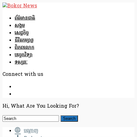
ព័ត៌មានជាតិ
សង្គម
សេដ្ឋកិច្ច
ជីវិតកម្សាន្ត
ពិភពលោក
បច្ចេកវិទ្យា
ទស្សនៈ
Connect with us
Hi, What Are You Looking For?
បណ្តាញ