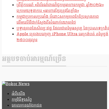
ព្រឹត្តិការណ៍ «ពិព័រណ៍ពាណិជ្ជកម្មអាហារកម្ពុជា ឆ្នាំ២០២៦»
ក្រោមយុទ្ធនាការ «អាហារខ្មែរត្រូវតែខ្លាំង»
កម្ពុជាប្រកាសប្រឆាំង ចំពោះសកម្មភាពកែប្រែស្ថានភាព
ដើមលើដីជាក់ស្តែងពីសំណាក់យោធាថៃ
ឫទ្ធានុភាពនៃសិល្បៈឥដ្ឋ ដែលជាតម្លៃអស្ចារ្យ នៃប្រាសាទក្រវ៉ាន
Apple គ្រោងបញ្ចេញ iPhone Ultra អេក្រង់បត់ តម្លៃខ្ទង់
២៥០០ដុល្លារ
អត្ថបទចាប់អារម្មណ៍ច្រើន
អំពីយើង
កម្មវិធីទូរស័ព្ទ
គោលការណ៍ឯកជន