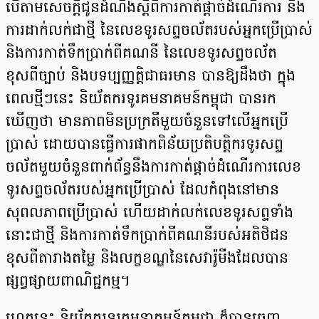
បើតាមសេចក្តីជូនដំណឹងស្តីពីការកាត់ផ្ដាច់ដំណើរការ និង
ការដាក់លក់ជាថ្មី នៃលេខទូរសព្ទចល័តរបស់អ្នកប្រើប្រាស់
និងការកាត់ទឹកប្រាក់ពីគណនី នៃលេខទូរសព្ទចល័ត
ខុសពីច្បាប់ និងបទប្បញ្ញត្តិជាធរមាន បានឱ្យដឹងថា ក្នុង
ពេលថ្មីៗនេះ និយ័តករទូរគមនាគមន៍កម្ពុជា បានរក
ឃើញថា​ មានភាពមិនប្រក្រតីមួយចំនួនទៅលើអ្នកប្រើ
ប្រាស់ ដោយបានធ្វើការផាកពិន័យប្រតិបត្តិករទូរសព្ទ
ចល័តមួយចំនួនពាក់ព័ន្ធនឹងការកាត់ផ្ដាច់ដំណើរការលេខ
ទូរសព្ទចល័តរបស់អ្នកប្រើប្រាស់ ដែលកំពុងនៅមាន
សុពលភាពប្រើប្រាស់ ហើយដាក់លក់លេខទូរសព្ទទាំង
នោះជាថ្មី និងការកាត់ទឹកប្រាក់ពីគណនីរបស់អតិថិជន
ខុសពីតារាងតម្លៃ និងលក្ខខណ្ឌនៃសេវារ៉ូមីងដែលបាន
ផ្សព្វផ្សាយពាណិជ្ជកម្ម។