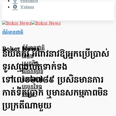
Podcasts
Videos
ព័ត៌មានជាតិ
ព័ត៌មានជាតិ
Bokor News
និយ័តករ អំពាវនាវឱ្យអ្នកប្រើប្រាស់
សង្គម
សេដ្ឋកិច្ច
ទូរសព្ទចល័តទាក់ទង
ជីវិតកម្សាន្ត
ទៅលេខ៦៧៨៩ ប្រសិនមានការ
ពិភពលោក
បច្ចេកវិទ្យា
កាត់ទឹកប្រាក់ ឬមានសកម្មភាពមិន
ទស្សនៈ
ប្រក្រតីណាមួយ