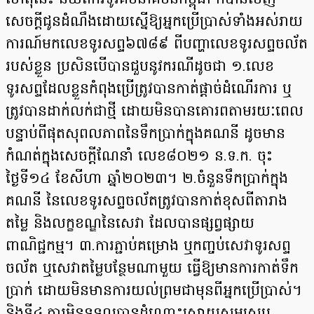
ហេតុនេះ និយ័តករទូរគមនាគមន៍កម្ពុជា ក៏បានចេញ
សេចក្តីជូនដំណឹងដោយស្នើឱ្យអ្នកប្រើប្រាស់ទាំងអស់រាយ
ការណ៍មកលេខទូរសព្ទ៦៧៨៩ ពីបញ្ហាលេខទូរសព្ទចល័ត
របស់ខ្លួន ប្រសិនបើបានជួបនូវករណីដូចជា ១.លេខ
ទូរសព្ទដែលខ្លួនកំពុងប្រើត្រូវបានកាត់ផ្ដាច់ដំណើរការ ឬ
ត្រូវបានដាក់លក់ជាថ្មី ដោយមិនបានគោរពតាមរយៈពេល
បន្ទាប់ពីផុតសុពលភាពនៃទឹកប្រាក់ក្នុងគណនី ដូចមាន
កំណត់ក្នុងសេចក្តីណែនាំ លេខ៨០២១ ន.ទ.ក. ចុះ
ថ្ងៃទី១៤ ខែសីហា ឆ្នាំ២០២៣។ ២.ចំនួនទឹកប្រាក់ក្នុង
គណនី នៃលេខទូរសព្ទចល័តត្រូវបានកាត់ខុសពីតារាង
តម្លៃ និងលក្ខខណ្ឌនៃសេវា ដែលបានផ្សព្វផ្សាយ
ពាណិជ្ជកម្ម។ ៣.ការភ្ជាប់គម្រោង ឬកញ្ចប់សេវាទូរសព្ទ
ចល័ត ឬសេវាតម្លៃបន្ថែមណាមួយ ធ្វើឱ្យមានការកាត់ទឹក
ប្រាក់ ដោយមិនមានការយល់ព្រមជាមុនពីអ្នកប្រើប្រាស់។