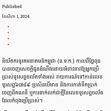
Published
ខែ​សីហា 1, 2024
និយ័តករទូរគមនាគមន៍កម្ពុជា (ន.ទ.ក.) កាលពីថ្ងៃពុធ
បានចេញសេចក្តីជូនដំណឹងដោយអំពាវនាវឱ្យអ្នកប្រើ
ប្រាស់ទូរសព្ទចល័តទាំងអស់ រាយការណ៍ទៅកាន់លេខ
ទូរសព្ទ៦៧៨៩ ប្រសិនបើមាន និងការកាត់ទឹកប្រាក់
ចេញពីគណនី ឬការដាក់លក់ជាថ្មីនៃលេខទូរសព្ទចល័ត
ដែលកំពុងប្រើប្រាស់។