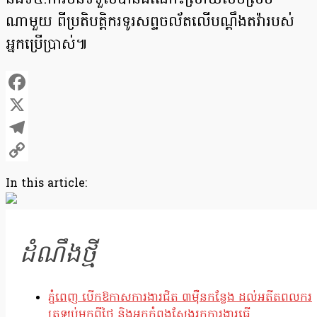
និងទី៤.ការមិនទទួលបានដំណោះស្រាយសមស្រប
ណាមួយ ពីប្រតិបត្តិករទូរសព្ទចល័តលើបណ្តឹងតវ៉ារបស់
អ្នកប្រើប្រាស់៕
Facebook
X
Telegram
Copy
In this article:
Link
ដំណឹងថ្មី
ភ្នំពេញ បើកឱកាសការងារជិត ៣ម៉ឺនកន្លែង ដល់អតីតពលករ
ត្រឡប់មកពីថៃ និងអ្នកកំពុងស្វែងរកការងារធ្វើ