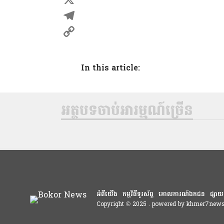
a
X
c
T
e
e
C
b
l
o
In this article:
o
e
p
o
g
y
អត្ថបទចាប់អារម្មណ៍ច្រើន
k
r
L
a
i
m
n
k
អំពីយើង
កម្មវិធីទូរស័ព្ទ
គោលការណ៍ឯកជន
ផ្សាយ
Copyright © 2025 . powered by khmer7new