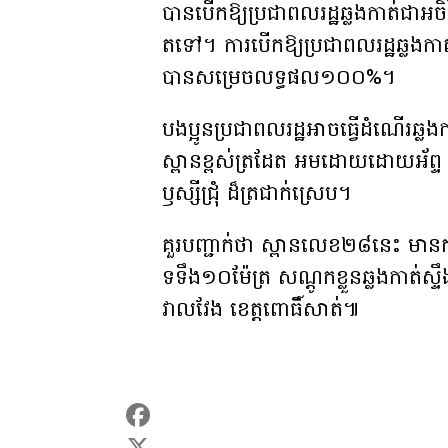
បានបើកឱ្យប្រជាពលរដ្ឋឆ្លងកាត់ជាអចិ
តទៅ។ ការបើកឱ្យប្រជាពលរដ្ឋឆ្លងកាត
បានសម្រេចលទ្ធផល១០០%។
បងប្អូនប្រជាពលរដ្ឋអាចធ្វើដំណើរឆ្លង
ស្ពានខ្ពស់ត្រដែត អមដោយដោយអ័ព្ទ ព្រៃ
ឫស្សីជ្រុំ ដ៏ត្រជាក់ស្រេប។
គួរបញ្ជាក់ថា ស្ពានលេខ២៨នេះ មានក
ទទឹង១០ម៉ែត្រ សណ្តូកខ្លួនឆ្លងកាត់ស្ទ
វាលវែង ខេត្តពោធិ៍សាត់៕
F