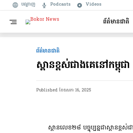
បណ្តាញ
Podcasts
Videos
ព័ត៌មានជាតិ
ព័ត៌មានជាតិ
ស្ពានខ្ពស់ជាងគេនៅកម្ពុជា
Published
ខែ​ឧសភា 16, 2025
ស្ពានលេខ២៨ បច្ចុប្បន្នជាស្ពានខ្ពស