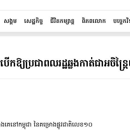
សង្គម
សេដ្ឋកិច្ច
ជីវិតកម្សាន្ត
ពិភពលោក
បច្ចេកវិទ
 បើកឱ្យប្រជាពលរដ្ឋឆ្លងកាត់ជាអចិន្ត
់ជាងគេនៅកម្ពុជា នៃគម្រោងផ្លូវជាតិលេខ១០