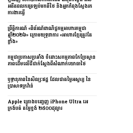
ភ្នំពេញ បើកឱកាសការងារជិត ៣ម៉ឺនកន្លែង ដល់
អតីតពលករត្រឡប់មកពីថៃ និងអ្នកកំពុងស្វែងរក
ការងារធ្វើ
ព្រឹត្តិការណ៍ «ពិព័រណ៍ពាណិជ្ជកម្មអាហារកម្ពុជា
ឆ្នាំ២០២៦» ក្រោមយុទ្ធនាការ «អាហារខ្មែរត្រូវតែ
ខ្លាំង»
កម្ពុជាប្រកាសប្រឆាំង ចំពោះសកម្មភាពកែប្រែស្ថាន
ភាពដើមលើដីជាក់ស្តែងពីសំណាក់យោធាថៃ
ឫទ្ធានុភាពនៃសិល្បៈឥដ្ឋ ដែលជាតម្លៃអស្ចារ្យ នៃ
ប្រាសាទក្រវ៉ាន់
Apple គ្រោងបញ្ចេញ iPhone Ultra អេ
ក្រង់បត់ តម្លៃខ្ទង់ ២៥០០ដុល្លារ