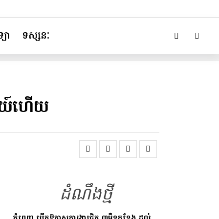
្យា
ទស្សនៈ
្រៃយ៍ហើយ
ដំណឹងថ្មី