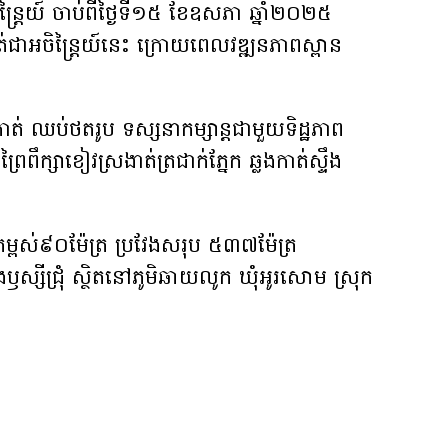
ន្ត្រៃយ៍ ចាប់ពីថ្ងៃទី១៥ ខែឧសភា ឆ្នាំ២០២៥
់ជាអចិន្ត្រៃយ៍នេះ ក្រោយពេលវឌ្ឍនភាពស្ពាន
កាត់ ឈប់ថតរូប ទស្សនាកម្សាន្តជាមួយទិដ្ឋភាព
ពឹក្សាខៀវស្រងាត់ត្រជាក់ភ្នែក ឆ្លងកាត់ស្ទឹង
ម្ពស់៩០ម៉ែត្រ ប្រវែងសរុប ៥៣៧ម៉ែត្រ
ឹងឫស្សីជ្រុំ ស្ថិតនៅភូមិឆាយលូក ឃុំអូរសោម ស្រុក