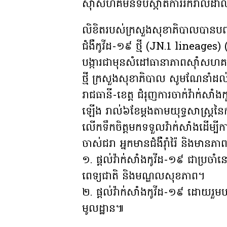
ស៊ាំសហគមន៍ទប់ស្កាត់ការរីករាលដាល
លិខិតរបស់ក្រសួងសុខាភិបាលបានប
ជំងឺកូវីដ-១៩ ថ្មី (JN.1 lineages
បង្ការជាមុនសំដៅធានាភាពស៊ាំសហគមន
ថ្មី ក្រសួងសុខាភិបាល សូមណែនាំដល់
រាជធានី-ខេត្ត ជំរុញការចាក់វ៉ាក់សាំ
ឡើង រាល់៦ខែម្តងតាមយុទ្ធសាស្ត្រនៃ
លើកទឹកចិត្តមកទទួលវ៉ាក់សាំងដើម្បីក
ចាស់ជរា អ្នកមានជំងឺរ៉ាំរ៉ៃ និងមាន
១. ផ្តល់វ៉ាក់សាំងកូវីដ-១៩ ជាប្រចា
ពេទ្យជាតិ និងមណ្ឌលសុខភាព។
២. ផ្តល់វ៉ាក់សាំងកូវីដ-១៩ ដោយរួ
មូលដ្ឋាន៕