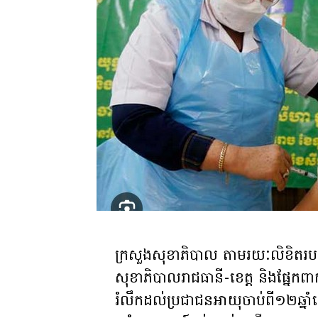
ក្រសួងសុខាភិបាល តាមរយៈលិខិតរបស់ខ្ល
សុខាភិបាលរាជធានី-ខេត្ត និងផ្នែកពាក
រំលឹកដល់ប្រជាជនអាយុចាប់ពី១២ឆ្នាំ