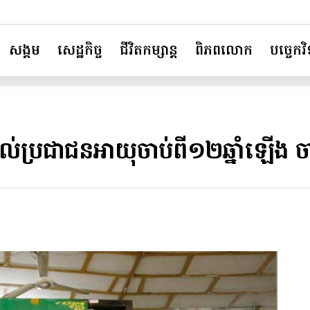
សង្គម
សេដ្ឋកិច្ច
ជីវិតកម្សាន្ត
ពិភពលោក
បច្ចេកវិទ
់ប្រជាជនអាយុចាប់ពី១២ឆ្នាំឡើង ចាក