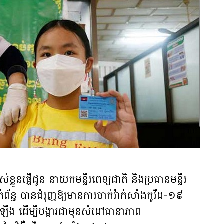
ួនផ្ញើជូន នាយកមន្ទីរពេទ្យជាតិ និងប្រធានមន្ទីរ
់ព័ន្ធ បានជំរុញឱ្យមានការចាក់វ៉ាក់សាំងកូវីដ-១៩
ឡើង ដើម្បីបង្ការជាមុនសំដៅធានាភាព