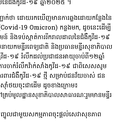
នៃជំងឺកូវីដ-១៩ ឆ្នាំ២០២៥ ។
ញ្ជាក់ថា ដោយរកឃើញមានការឆ្លងដោយកន្លែងនៃ
) (Covid-19 Omicron) កន្លងមក, ដូចនេះដើម្បី
៍ និងទប់ស្កាត់ការរីករាលដាលនៃជំងឺកូវីដ-១៩
នាយកមន្ទីរពេទ្យជាតិ និងប្រធានមន្ទីរសុខាភិបាល
ងកូវីដ-១៩ រំលឹកដល់ប្រជាជនអាយុចាប់ពី១២ឆ្នាំ
ការចាក់រំលឹកវ៉ាក់សាំងកូវីដ-១៩ ជាពិសេសសូម
ារពារជំងឺកូវីដ-១៩ ថ្មី សម្រាប់ជនវ័យចាស់ ជន
ភាពស៊ាំថយចុះជាដើម ដូចខាងក្រោម៖
ំនៅគ្រប់មូលដ្ឋានសុខាភិបាលសាធារណៈរួមមានមន្ទីរ
មបញ្ចូលជាមួយសកម្មភាពចុះផ្តល់សេវាសុខភាព