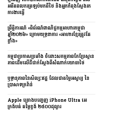
ភ្នំពេញ បើកឱកាសការងារជិត ៣ម៉ឺនកន្លែង ដល់
អតីតពលករត្រឡប់មកពីថៃ និងអ្នកកំពុងស្វែងរក
ការងារធ្វើ
ព្រឹត្តិការណ៍ «ពិព័រណ៍ពាណិជ្ជកម្មអាហារកម្ពុជា
ឆ្នាំ២០២៦» ក្រោមយុទ្ធនាការ «អាហារខ្មែរត្រូវតែ
ខ្លាំង»
កម្ពុជាប្រកាសប្រឆាំង ចំពោះសកម្មភាពកែប្រែស្ថាន
ភាពដើមលើដីជាក់ស្តែងពីសំណាក់យោធាថៃ
ឫទ្ធានុភាពនៃសិល្បៈឥដ្ឋ ដែលជាតម្លៃអស្ចារ្យ នៃ
ប្រាសាទក្រវ៉ាន់
Apple គ្រោងបញ្ចេញ iPhone Ultra អេ
ក្រង់បត់ តម្លៃខ្ទង់ ២៥០០ដុល្លារ