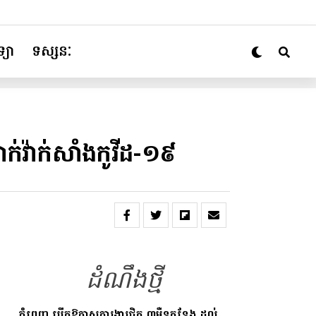
្យា
ទស្សនៈ
់វ៉ាក់សាំងកូវីដ-១៩
ដំណឹងថ្មី