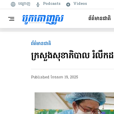
បណ្តាញ
Podcasts
Videos
ព័ត៌មានជាតិ
ព័ត៌មានជាតិ
ក្រសួងសុខាភិបាល រំលឹកដល
Published
ខែ​ឧសភា 19, 2025