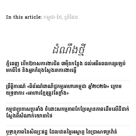
a
el
o
ce
e
p
In this article:
កម្ពុជា-ថៃ
,
ព្រំដែន
b
gr
y
o
a
Li
o
m
n
k
ដំណឹងថ្មី
k
ភ្នំពេញ បើកឱកាសការងារជិត ៣ម៉ឺនកន្លែង ដល់អតីតពលករត្រឡប់
មកពីថៃ និងអ្នកកំពុងស្វែងរកការងារធ្វើ
ព្រឹត្តិការណ៍ «ពិព័រណ៍ពាណិជ្ជកម្មអាហារកម្ពុជា ឆ្នាំ២០២៦» ក្រោម
យុទ្ធនាការ «អាហារខ្មែរត្រូវតែខ្លាំង»
កម្ពុជាប្រកាសប្រឆាំង ចំពោះសកម្មភាពកែប្រែស្ថានភាពដើមលើដីជាក់
ស្តែងពីសំណាក់យោធាថៃ
ឫទ្ធានុភាពនៃសិល្បៈឥដ្ឋ ដែលជាតម្លៃអស្ចារ្យ នៃប្រាសាទក្រវ៉ាន់