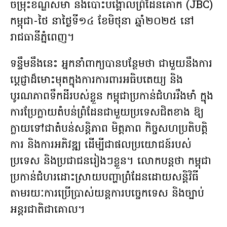
ចម្រុះខណ្ឌសីមា និងបោះបង្គោលព្រំដែនគោក (JBC)
កម្ពុជា-ថៃ នាថ្ងៃទី១៤ ខែមិថុនា ឆ្នាំ២០២៥ នៅ
រាជធានីភ្នំពេញ។
ទន្ទឹមនឹងនេះ អ្នកនាំពាក្យបានបន្ថែមថា ជាមួយនឹងការ
ប្ដេជ្ញាដ៏មោះមុតក្នុងការការពារអធិបតេយ្យ និង
បូរណភាពទឹកដីរបស់ខ្លួន កម្ពុជាប្រកាន់ជំហររឹងមាំ ក្នុង
ការប្រែក្លាយតំបន់ព្រំដែនជាមួយប្រទេសជិតខាង ឱ្យ
ក្លាយទៅជាតំបន់សន្តិភាព មិត្តភាព កិច្ចសហប្រតិបត្តិ
ការ និងការអភិវឌ្ឍ ដើម្បីជាផលប្រយោជន៍របស់
ប្រទេស និងប្រជាជនរៀងៗខ្លួន។ លោកបន្តថា កម្ពុជា
ប្រកាន់ជំហរដោះស្រាយបញ្ហាព្រំដែនដោយសន្តិវិធី
តាមរយៈការប្រើប្រាស់យន្តការបច្ចេកទេស និងច្បាប់
អន្តរជាតិជាគោល។