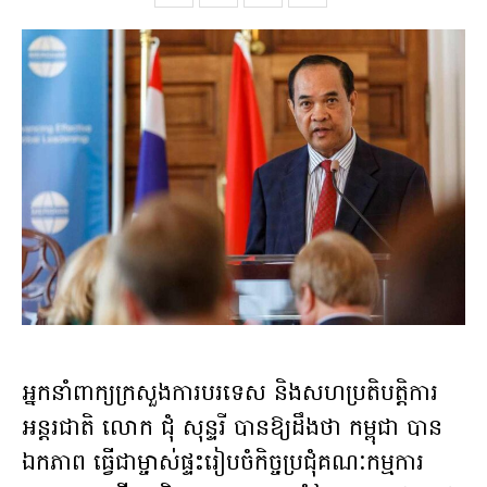
អ្នកនាំពាក្យក្រសួងការបរទេស និងសហប្រតិបត្តិការ
អន្តរជាតិ លោក ជុំ សុន្ទរី បានឱ្យដឹងថា កម្ពុជា បាន
ឯកភាព ធ្វើជាម្ចាស់ផ្ទះរៀបចំកិច្ចប្រជុំគណៈកម្មការ