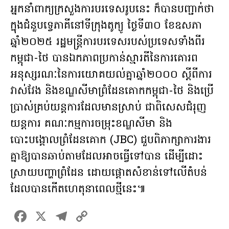
អ្នកនាំពាក្យក្រសួងការបរទេសរូបនេះ ក៏បានបញ្ជាក់ថា
ក្នុងជំនួបទ្វេភាគីនៅទីក្រុងតូក្យូ ថ្ងៃទី៣០ ខែឧសភា
ឆ្នាំ២០២៥ រដ្ឋមន្ត្រីការបរទេសរបស់ប្រទេសទាំងពីរ
កម្ពុជា-ថៃ បានឯកភាពប្រកាន់ស្មារតីនៃការគោរព
អនុស្សរណៈនៃការយោគយល់គ្នាឆ្នាំ២០០០ ស្តីពីការ
វាស់វែង និងខណ្ឌសីមាព្រំដែនគោកកម្ពុជា-ថៃ និងប្រើ
ប្រាស់គ្រប់យន្តការដែលមានស្រាប់ ជាពិសេសជំរុញ
យន្តការ គណៈកម្មការចម្រុះខណ្ឌសីមា និង
បោះបង្គោលព្រំដែនគោក (JBC) ជួបពិភាក្សាការងារ
គ្នាឱ្យបានឆាប់តាមដែលអាចធ្វើទៅបាន ដើម្បីដោះ
ស្រាយបញ្ហាព្រំដែន ដោយផ្ដោតសំខាន់ទៅលើតំបន់
ដែលបានកើតហេតុនាពេលថ្មីនេះ៕
F
X
T
C