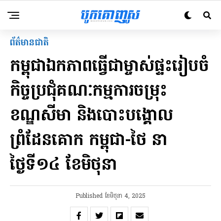
ព័ត៌មានជាតិ
កម្ពុជាឯកភាពធ្វើជាម្ចាស់ផ្ទះរៀបចំ
កិច្ចប្រជុំគណៈកម្មការចម្រុះ
ខណ្ឌសីមា និងបោះបង្គោល
ព្រំដែនគោក កម្ពុជា-ថៃ នា
ថ្ងៃទី១៤ ខែមិថុនា
Published
ខែ​មិថុនា 4, 2025