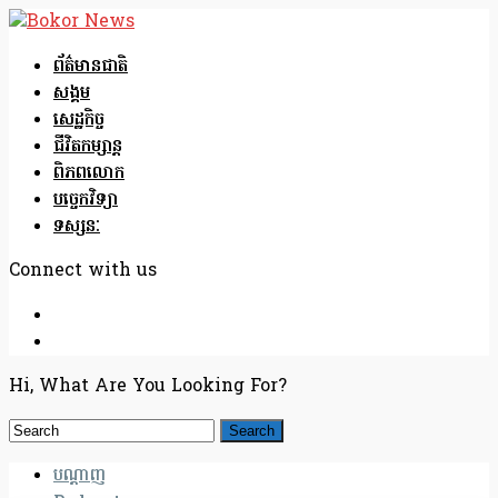
ព័ត៌មានជាតិ
សង្គម
សេដ្ឋកិច្ច
ជីវិតកម្សាន្ត
ពិភពលោក
បច្ចេកវិទ្យា
ទស្សនៈ
Connect with us
Hi, What Are You Looking For?
បណ្តាញ