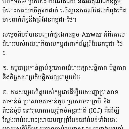
លើកទី៤៦ ប្រកបដោយជោគជ័យ និងអរគុណឯកឧត្តម
ចំពោះការយកចិត្តទុកដាក់ លើស្ថានការណ៍ដែលកំពុងកើត
មានពាក់ព័ន្ធនឹងព្រំដែនកម្ពុជា-ថៃ។
សម្តេចធិបតីបានបញ្ជាក់ជូនឯកឧត្តម Anwar អំពីគោល
ជំហររបស់រាជរដ្ឋាភិបាលកម្ពុជាពាក់ព័ន្ធព្រំដែនកម្ពុជា-ថៃ
៖
១. កម្ពុជាប្រកាន់ខ្ជាប់នូវគោលជំហររក្សាសន្តិភាព មិត្តភាព
និងកិច្ចសហប្រតិបត្តិការល្អជាមួយថៃ
២. ការសម្រេចចិត្តរបស់កម្ពុជាដើម្បីយកបញ្ហាប្រាសាទ
តាមាន់ធំ ប្រាសាទតាមាន់តូច ប្រាសាទតាក្របី និង
តំបន់មុំបី ទៅតុលាការយុត្តិធម៌អន្តរជាតិ (ICJ) គឺដើម្បី
ស្វែងរកដំណោះស្រាយបញ្ហាព្រំដែននៅតំបន់ទាំងនោះ