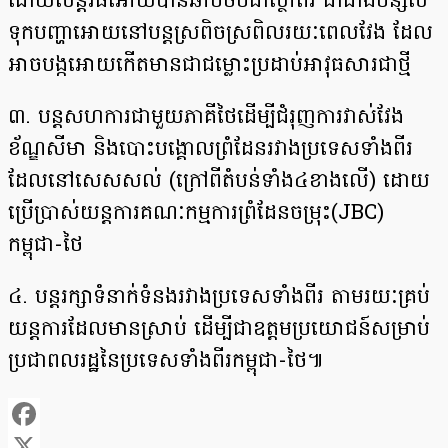
ដោយសន្តិវិធីអោយបានឆាប់ចប់ជាស្ថាពរ ជាជាងបន្សល់
ទុកបញ្ហាអោយនៅបន្តស្រពិចស្រពិលរយៈពេលវែង ដែល
អាចបង្កអោយកើតមានជាជម្លោះប្រដាប់អាវុធសារជាថ្មី
៣. បន្តសហការជាមួយភាគីថៃដើម្បីជំរុញការវាស់វែង
ខ័ណ្ឌសីមា និងបោះបង្គោលព្រំដែនរវាងប្រទេសទាំងពីរ
ដែលនៅសេសសល់ (ក្រៅពីតំបន់ទាំង៤ខាងលើ) ដោយ
ប្រើប្រាស់យន្តការគណៈកម្មការព្រំដែនចម្រុះ(JBC)
កម្ពុជា-ថៃ
៤. បន្តរក្សាទំនាក់ទំនងរវាងប្រទេសទាំងពីរ តាមរយៈគ្រប់
យន្តការដែលមានស្រាប់ ដើម្បីជាឧត្តមប្រយោជន៍សម្រាប់
ប្រជាពលរដ្ឋនៃប្រទេសទាំងពីរកម្ពុជា-ថៃ៕
Facebook