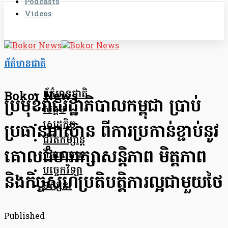
Podcasts
Videos
ព័ត៌មានជាតិ
ព័ត៌មានជាតិ
Bokor News
ប្រមុខរាជរដ្ឋាភិបាលកម្ពុជា ប្រាប់
សង្គម
សេដ្ឋកិច្ច
ប្រធានអាស៊ាន ពី​ការ​ប្រកាន់ខ្ជាប់នូវ​
ជីវិតកម្សាន្ត
គោលជំហររក្សា​សន្តិភាព មិត្តភាព
ពិភពលោក
បច្ចេកវិទ្យា
និងកិច្ចសហប្រតិបត្តិការល្អជាមួយថៃ
ទស្សនៈ
Published