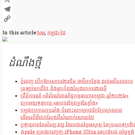
X
Telegram
Copy
In this article:
top
,
កម្ពុជា-ថៃ
Link
ដំណឹងថ្មី
ភ្នំពេញ បើកឱកាសការងារជិត ៣ម៉ឺនកន្លែង ដល់អតីតពលករ
ត្រឡប់មកពីថៃ និងអ្នកកំពុងស្វែងរកការងារធ្វើ
ព្រឹត្តិការណ៍ «ពិព័រណ៍ពាណិជ្ជកម្មអាហារកម្ពុជា ឆ្នាំ២០២៦»
ក្រោមយុទ្ធនាការ «អាហារខ្មែរត្រូវតែខ្លាំង»
កម្ពុជាប្រកាសប្រឆាំង ចំពោះសកម្មភាពកែប្រែស្ថានភាព
ដើមលើដីជាក់ស្តែងពីសំណាក់យោធាថៃ
ឫទ្ធានុភាពនៃសិល្បៈឥដ្ឋ ដែលជាតម្លៃអស្ចារ្យ នៃប្រាសាទក្រវ៉ាន
Apple គ្រោងបញ្ចេញ iPhone Ultra អេក្រង់បត់ តម្លៃខ្ទង់