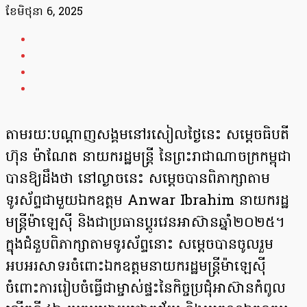
ខែ​មិថុនា 6, 2025
តាម​រយៈបណ្តាញ​សង្គម​នៅរសៀលថ្ងៃនេះ សម្តេចធិបតី
ហ៊ុន ម៉ាណែត នាយករដ្ឋមន្រ្តី​ នៃព្រះរាជាណាចក្រ​កម្ពុជា
បាន​ឱ្យ​ដឹងថា នៅ​ល្ងាចនេះ សម្តេចបានពិភាក្សាតាម
ទូរស័ព្ទជាមួយឯកឧត្តម Anwar Ibrahim នាយករដ្ឋ
មន្ត្រីម៉ាឡេស៊ី និងជាប្រធានប្តូរវេនអាស៊ានឆ្នាំ២០២៥។
ក្នុងជំនួបពិភាក្សាតាមទូរស័ព្ទនោះ សម្តេច​បានចូលរួម
អបអរសាទរចំពោះឯកឧត្តមនាយករដ្ឋមន្ត្រីម៉ាឡេស៊ី
ចំពោះការរៀបចំធ្វើជាម្ចាស់ផ្ទះនៃកិច្ចប្រជុំអាស៊ានកំពូល