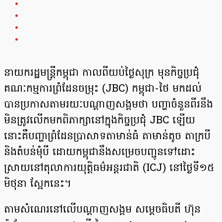
នាយក​រដ្ឋមន្រ្តីកម្ពុជា កាលពីយប់ថ្ងៃសុក្រ មុន​កិច្ច​ប្រជុំ​
គណៈកម្មការ​ព្រំដែន​ចម្រុះ (JBC) កម្ពុជា-ថៃ មក​ដល់
បានប្រកាស​តាម​រយៈ​​បណ្តាញសង្គមថា បញ្ហា​ចំនួនពីរ​នឹង​
មិន​ត្រូវ​លើក​មក​ពិភាក្សា​នៅ​ក្នុង​កិច្ច​ប្រជុំ JBC ឡើយ
នោះគឺ​បញ្ហា​ព្រំដែនប្រាសាទតាមាន់ធំ តាមាន់តូច តាក្របី
និង​តំបន់​មុំបី ដោយ​កម្ពុជា​នឹង​សម្រេច​បញ្ជូន​ទៅ​ដោះ​
ស្រាយ​នៅ​តុលាការ​យុត្តិធម៌អន្តរជាតិ (ICJ) នៅថ្ងៃទី១៥
មិថុនា ស្អែកនេះ។
តាមសំណេរ​នៅលើ​បណ្តាញ​សង្គម សម្តេចធិបតី ហ៊ុន