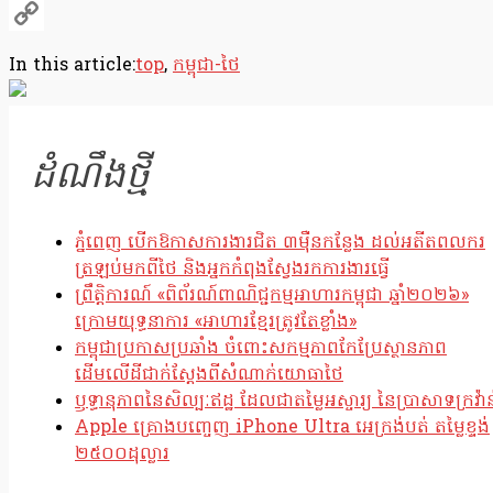
Telegram
Copy
In this article:
top
,
កម្ពុជា-ថៃ
Link
ដំណឹងថ្មី
ភ្នំពេញ បើកឱកាសការងារជិត ៣ម៉ឺនកន្លែង ដល់អតីតពលករ
ត្រឡប់មកពីថៃ និងអ្នកកំពុងស្វែងរកការងារធ្វើ
ព្រឹត្តិការណ៍ «ពិព័រណ៍ពាណិជ្ជកម្មអាហារកម្ពុជា ឆ្នាំ២០២៦»
ក្រោមយុទ្ធនាការ «អាហារខ្មែរត្រូវតែខ្លាំង»
កម្ពុជាប្រកាសប្រឆាំង ចំពោះសកម្មភាពកែប្រែស្ថានភាព
ដើមលើដីជាក់ស្តែងពីសំណាក់យោធាថៃ
ឫទ្ធានុភាពនៃសិល្បៈឥដ្ឋ ដែលជាតម្លៃអស្ចារ្យ នៃប្រាសាទក្រវ៉ាន
Apple គ្រោងបញ្ចេញ iPhone Ultra អេក្រង់បត់ តម្លៃខ្ទង់
២៥០០ដុល្លារ