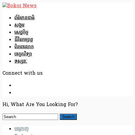
ព័ត៌មានជាតិ
សង្គម
សេដ្ឋកិច្ច
ជីវិតកម្សាន្ត
ពិភពលោក
បច្ចេកវិទ្យា
ទស្សនៈ
Connect with us
Hi, What Are You Looking For?
បណ្តាញ