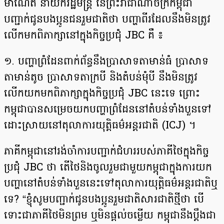
ម៉ាណែត នាយករដ្ឋមន្រ្តី នៃព្រះរាជាណាចក្រ​កម្ពុជា
បញ្ជាក់ជូនបងប្អូនជនរួមជាតិថា បញ្ហាពីរដែលនឹងមិនត្រូវ
លើកមកពិភាក្សានៅក្នុងកិច្ចប្រជុំ JBC គឺ ៖
១. បញ្ហាព្រំដែនពាក់ព័ន្ធនឹងប្រាសាទតាមាន់ធំ ប្រាសាទ
តាមាន់តូច ប្រាសាទតាក្របី និងតំបន់មុំបី នឹងមិនត្រូវ
លើកយកមកពិភាក្សាក្នុងកិច្ចប្រជុំ JBC នេះទេ ព្រោះ
កម្ពុជាបានសម្រេចយកបញ្ហាព្រំដែននៅតំបន់ទាំងបួនទៅ
ដោះស្រាយនៅតុលាការយុត្តិធម៌អន្តរជាតិ (ICJ) ។
ភាគីកម្ពុជានៅរង់ចាំការបញ្ជាក់ជំហររបស់ភាគីថៃក្នុងកិច្ច
ប្រជុំ JBC ថា តើថៃនិងចូលរួមជាមួយកម្ពុជាក្នុងការយក
បញ្ហានៅតំបន់ទាំងបួននេះទៅតុលាការយុត្តិធម៌អន្តរជាតិឬ
ទេ? “ខ្ញុំសូមបញ្ជាក់ជូនបងប្អូនរួមជាតិសារជាតិថ្មីថា បើ
ទោះជាភាគីថៃមិនព្រម ឬមិនផ្ដល់ចម្លើយ កម្ពុជានឹងប្ដឹងជា