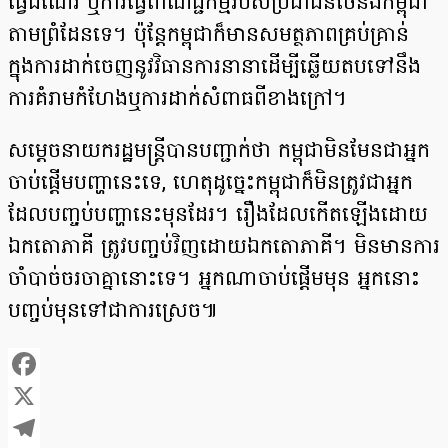
ធ្វើដំណើរ ឬការធ្វើពាណិជ្ជកម្មរបស់ប្រជាជនថៃនិងកម្ពុជា
តាមព្រំដែនទេ។ ប៉ុន្តែកម្ពុជាក៏មានសមត្ថភាពគ្រប់គ្រាន់
ក្នុងការដាក់ចេញនូវវិធានការនានាដើម្បីឆ្លើយតបទៅនឹង
ការគំរាមកំហែងឬការដាក់សំពាធពីខាងក្រៅ។
សម្តេចនាយករដ្ឋមន្រ្តី​បាន​បញ្ជាក់​ថា កម្ពុជាមិនមែនជាអ្នក
ចាប់ផ្ដើមបញ្ហានេះទេ, ហេតុដូច្នេះកម្ពុជាក៏មិនត្រូវជាអ្នក
ដែលបញ្ចប់បញ្ហានេះមុនដែរ។ រឿងដែលកើតឡើងដោយ
ឯកតោភាគី ត្រូវបញ្ចប់វិញដោយឯកតោភាគី។ មិនមានការ
ចាំបាច់ចរចាគ្នានោះទេ។ អ្នកណាចាប់ផ្ដើមមុន អ្នកនោះ
បញ្ចប់មុនទៅជាការស្រេច៕
Facebook
X