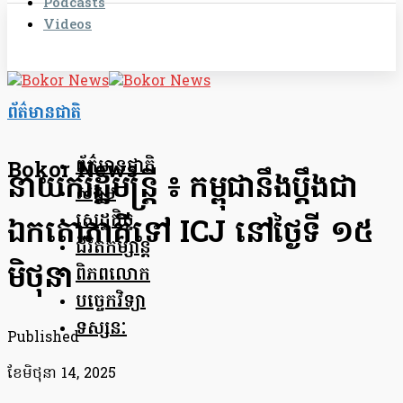
Podcasts
Videos
ព័ត៌មានជាតិ
ព័ត៌មានជាតិ
Bokor News
នាយករដ្ឋមន្រ្តី ៖ កម្ពុជានឹងប្ដឹងជា
សង្គម
សេដ្ឋកិច្ច
ឯកតោភាគីទៅ ICJ នៅថ្ងៃទី ១៥
ជីវិតកម្សាន្ត
មិថុនា
ពិភពលោក
បច្ចេកវិទ្យា
ទស្សនៈ
Published
ខែ​មិថុនា 14, 2025