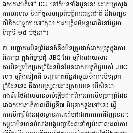
ឯកតោភាគីទៅ ICJ នៅតំបន់ទាំងបួននេះ ដោយក្រសួង
ការបរទេស និងកិច្ចសហប្រតិបត្តិការអន្តរជាតិ នឹងបញ្ជូន
លិខិតជាផ្លូវការទៅតុលាការយុត្តិធម៌អន្តរជាតិនៅថ្ងៃអា
ទិត្យទី ១៥ មិថុនា”។
២. បញ្ហាការបិទព្រំដែនក៏នឹងមិនត្រូវដាក់ជាកម្មវត្ថុក្នុងការ
ពិភាក្សា ក្នុងកិច្ចប្រជុំ JBC ដែរ ម្យ៉ាងដោយសារ
ការបិទឬបើកច្រកព្រំដែនមិនមែនជាសមត្ថកិច្ចរបស់ JBC
ទេ។ ម្យ៉ាងទៀតគឺ បញ្ហាពាក់ព័ន្ធជាមួយនឹងការបិទច្រក
ព្រំដែននេះ គឺងាយស្រួលដោះស្រាយទេ បើសិនជា
កងទ័ពថៃដែលបានចាប់ផ្ដើមដាក់វិធានការបិទច្រកព្រំដែន
ជាឯកតោភាគីកាលពីថ្ងៃទី៧ មិថុនាកន្លងទៅនេះ ធ្វើ
ការបើកព្រំដែនដូចស្ថានភាពដើមជាឯកតោភាគីវិញនោះ។
កម្ពុជាមិនមានបំណងបង្កបញ្ហាដែលនាំឲ្យប៉ះពាល់ដល់ការ