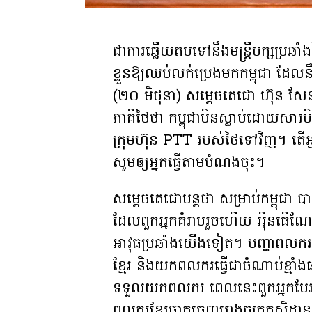
ជាការឆ្លើយតបទៅ​នឹង​មន្រ្តីបក្ស​ប្រឆ
ខ្លួន​ឱ្យ​ឈប់​លក់​ប្រេងមក​កម្ពុជា ដែល​
(២០ មិថុនា) សម្តេចតេជោ ហ៊ុន សែន
ភាគីថៃថា កម្ពុជាមិនស្លាប់ដោយសារមិន
ក្រុមហ៊ុន PTT របស់ថៃទៅវិញ។ តើអ្ន
សូមឲ្យអ្នកធ្វើតាមបំណងចុះ។
សម្តេចតេជោ​បន្តថា សម្រាប់កម្ពុជា ប
ដែលពួកអ្នកគំរាមរួចហើយ អុីនធើណែត
អាវុធប្រឆាំងយើងទៀត។ បញ្ហាពល
ខ្មែរ និងយកពលករធ្វើជាចំណាប់ខ្
ទទួលយកពលករ ពេលនេះពួកអ្នកបែរ
ពលករខ្មែរចាកចេញរោងចក្រកសិដ្ឋាន ក