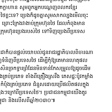
កអ្នកក្លាហាន សូមពួកអ្នកបណ្តេញពលករខ្មែរ
ថៃខ្លះទេ? ប្រេងក៏ដូចគ្នាសូមសាកល្បងមើលចុះ
 ព្រោះក្រែងវាងាប់ក្រុមហ៊ុនថៃ ដែលកំពុងមាន
្យក្រុមហ៊ុនប្រេងរបស់ថៃ ទៅទិញប្រេងពីប្រទេស
ជោក៏​បាន​ផ្តល់យោបល់ជូនរាជរដ្ឋាភិបាលពិចារណា
ញទំនិញពីប្រទេសថៃ ដើម្បីកុំឱ្យ​គេមានហេតុផល
ច្រកទ្វារព្រំដែនមិនទាន់កែសម្រួលឱ្យ​ដូចដើម
ុងគ្រប់ប្រភេទ តាំងពីគ្រឿងស្រវឹង ភេសជ្ជៈប៉ូវកម្លាំង
ច់កំប៉ុងគ្រប់ប្រភេទ ជំនួសដោយប្រើផលិតផលក្នុង
ងៗក្រៅពីប្រទេសថៃ។ ប្រជាជនកម្ពុជាយើងគួរ
ម្ពុជា និងលើសពីឆ្នាំ២០៣០៕