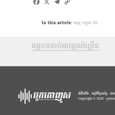
F
X
T
C
a
el
o
ce
e
p
In this article:
top
,
កម្ពុជា-ថៃ
b
gr
y
o
a
Li
o
m
n
អត្ថបទចាប់អារម្មណ៍ច្រើន
k
k
អំពីយើង
កម្មវិធីទូរស័ព្ទ
គោ
Copyright © 2025 . pow