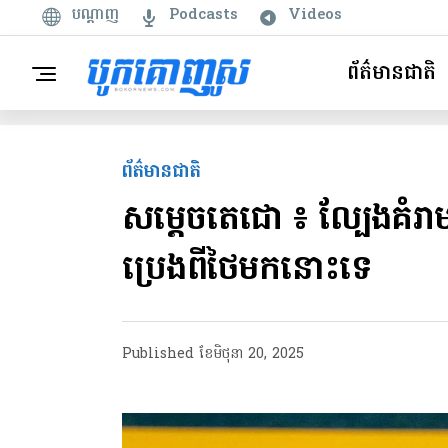
បណ្តាញ
Podcasts
Videos
ព័ត៌មានជាតិ
ព័ត៌មានជាតិ
សម្តេចតេជោ ៖ ល្បែងគំរាមដ
ប្រេង​ពី​ថៃមកនោះទេ
Published
ខែ​មិថុនា 20, 2025