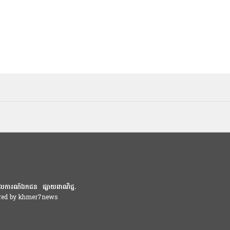
លការណ៍ឯកជន
ផ្សាយពាណិជ្ជ.
ered by khmer7news