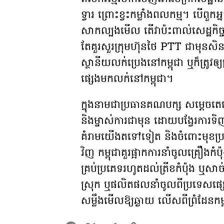
ទ្វារ ព្រោះខ្វះកម្លាំងពលកម្ម។ បើពួ
សាកល្បងមើល តើវាប៉ះពាល់សេដ្ឋកិច្ច
តែគួរសួរក្រុមហ៊ុនថៃ PTT ជាមុនសិន
ស្ថានីយលក់ប្រេងនៅកម្ពុជា ឬក៏ត្រូវឲ
ផ្សេងមកលក់នៅកម្ពុជា។
ក្នុងនាមជាប្រធានគណបក្ស សម្តេចតេ
និងម្ចាស់ការជាមុន ដោយបង្វែរការទិ
គំរាមយើងតទៅទៀត និងចំពោះមុខប្រសិន
វិញ កម្ពុជាគួរផ្អាកការនាំចូលគ្រឿងកំប៉
គ្រប់ប្រភេទរហូតដល់ត្រីខកំប៉ុង ឬសា
ស្រុក ឬផលិតផលនាំចូលពីប្រទេសផ្សេ
សម្លឹងមើលឱ្យ​ឆ្ងាយ លើសពីព្រំដែនក