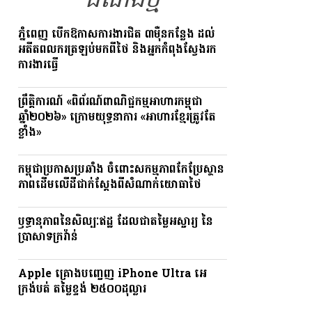
ដំណឹងថ្មី
ភ្នំពេញ បើកឱកាសការងារជិត ៣ម៉ឺនកន្លែង ដល់
អតីតពលករត្រឡប់មកពីថៃ និងអ្នកកំពុងស្វែងរក
ការងារធ្វើ
ព្រឹត្តិការណ៍ «ពិព័រណ៍ពាណិជ្ជកម្មអាហារកម្ពុជា
ឆ្នាំ២០២៦» ក្រោមយុទ្ធនាការ «អាហារខ្មែរត្រូវតែ
ខ្លាំង»
កម្ពុជាប្រកាសប្រឆាំង ចំពោះសកម្មភាពកែប្រែស្ថាន
ភាពដើមលើដីជាក់ស្តែងពីសំណាក់យោធាថៃ
ឫទ្ធានុភាពនៃសិល្បៈឥដ្ឋ ដែលជាតម្លៃអស្ចារ្យ នៃ
ប្រាសាទក្រវ៉ាន់
Apple គ្រោងបញ្ចេញ iPhone Ultra អេ
ក្រង់បត់ តម្លៃខ្ទង់ ២៥០០ដុល្លារ