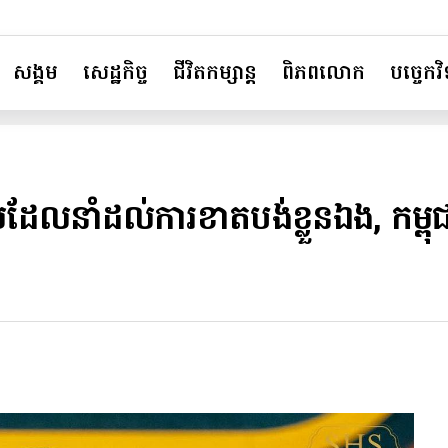
សង្គម
សេដ្ឋកិច្ច
ជីវិតកម្សាន្ត
ពិភពលោក
បច្ចេកវិទ
ែលនាំដល់ការខាតបង់ខ្លួនឯង, កម្ពុជា