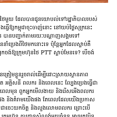
ាំង​ថៃមួយ ដែល​បាន​ជូន​យោបល់​ទៅ​រដ្ឋាភិបាល​របស់
នឹង​ធ្វើ​ឱ្យ​កម្ពុជា​ចុះចាញ់នោះ នៅយប់ថ្ងៃសុក្រនេះ
 បាន​បញ្ជាក់តាម​រយៈ​បណ្តាញ​សង្គម​ទៅ
នាំប្រេងពីថៃមកនោះទេ ប៉ុន្តែអ្នកដែលស្លាប់គឺ
កចង់ឱ្យ​ក្រុមហ៊ុនថៃ PTT ស្លាប់មែនទេ? បើចង់
ានត្រៀមខ្លួនរួចរាល់ដើម្បីដោះស្រាយស្ថានភាព
 អគ្គិសនី ពលករ និងពេលនេះ ល្បែងប្រេងធ្វើជា
ករពេលមុន ពួកអ្នកមើលងាយ និងរើសអើងពលករ
មាំងផង និងគំរាមយើងផង តែពេលដែលយើងប្រកាស
ជាចេះយកចិត្ត និងលួងលោមពលករ ព្រោះបើ
្រុមហ៊ុន ការដ្ឋានសំណង់មួយចំនួន អាចត្រូវបិទ