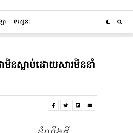
្យា
ទស្សនៈ
មិនស្លាប់​ដោយសារ​មិន​នាំ​