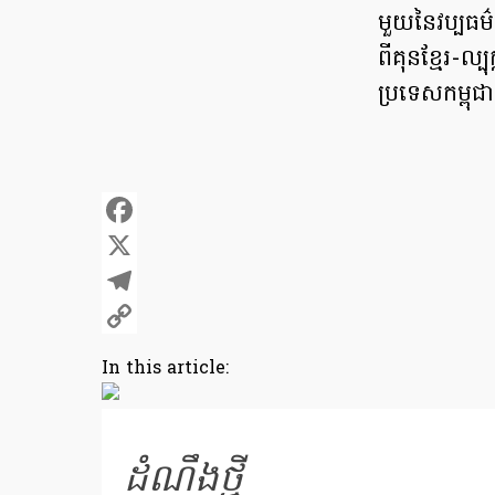
មួយនៃវប្បធម
ពីគុនខ្មែរ-
ប្រទេសកម្ពុជ
Facebook
X
Telegram
Copy
In this article:
Link
ដំណឹងថ្មី