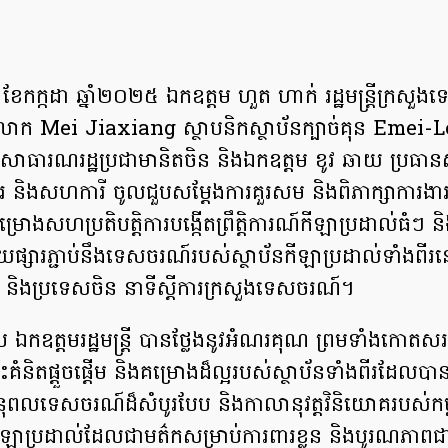
ី៧ ខែកក្កដា ឆ្នាំ២០២៥ ឯកឧត្តម ហួត ហាក់ រដ្ឋមន្រ្តីក្រស
លោក Mei Jiaxiang ស្ថាបនិកស្ថាប័នក្បាច់គុន Emei-
់ សាធារណរដ្ឋប្រជាមានិតចិន និងឯកឧត្តម ខូវ ឆាយ ប្រធា
មែរ និងសហការី ចូលជួបសម្តែងការគួរសម និងពិភាក្សាការងា
ើគម្រោងសហប្រតិបត្តិការបង្កើតព្រឹត្តិការណ៍កីឡាប្រដាល់ធំៗ
យផ្សារភ្ជាប់នឹងទេសចរណ៍របស់ស្ថាប័នកីឡាប្រដាល់ទាំងពីរ
ជា និងប្រទេសចិន នាទីស្តីការក្រសួងទេសចរណ៍។
ប ឯកឧត្តមរដ្ឋមន្រ្តី បានថ្លែងនូវអំណរគុណ ព្រមទាំងកោត
ពោះគំនិតផ្តួចផ្តើម និងគម្រោងដ៏ល្អរបស់ស្ថាប័នទាំងពីរដែលប
ុពលទេសចរណ៍ដ៏សំបូរបែប និងកាលានុវត្តវិនិយោគរបស់កម្
ប់កីឡាប្រដាល់ដែលជាមត៌កសម្រាប់ការពារខ្លួន និងបូរណភាពជា​