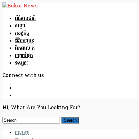
ព័ត៌មានជាតិ
សង្គម
សេដ្ឋកិច្ច
ជីវិតកម្សាន្ត
ពិភពលោក
បច្ចេកវិទ្យា
ទស្សនៈ
Connect with us
Hi, What Are You Looking For?
បណ្តាញ