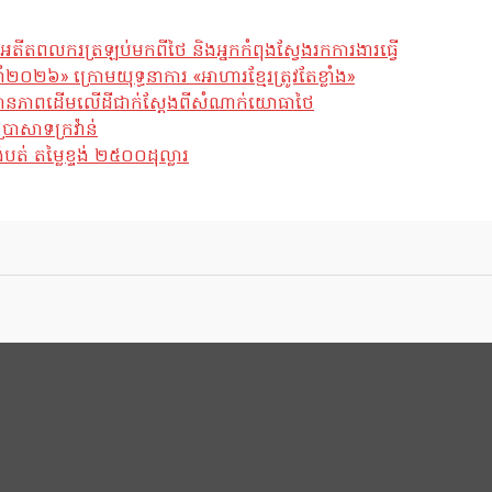
អតីតពលករត្រឡប់មកពីថៃ និងអ្នកកំពុងស្វែងរកការងារធ្វើ
ឆ្នាំ២០២៦» ក្រោមយុទ្ធនាការ «អាហារខ្មែរត្រូវតែខ្លាំង»
ែស្ថានភាពដើមលើដីជាក់ស្តែងពីសំណាក់យោធាថៃ
្រាសាទក្រវ៉ាន់
់ តម្លៃខ្ទង់ ២៥០០ដុល្លារ