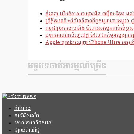
ភ្នំពេញ បើកឱកាសការងារជិត ៣ម៉ឺនកន្លែង ដល់
ព្រឹត្តិការណ៍ «ពិព័រណ៍ពាណិជ្ជកម្មអាហារកម្ពុជា 
កម្ពុជាប្រកាសប្រឆាំង ចំពោះសកម្មភាពកែប្រ
ឫទ្ធានុភាពនៃសិល្បៈឥដ្ឋ ដែលជាតម្លៃអស្ចារ្យ នៃប
Apple គ្រោងបញ្ចេញ iPhone Ultra អេក្រង់បត
អត្ថបទចាប់អារម្មណ៍ច្រើន
អំពីយើង
កម្មវិធីទូរស័ព្ទ
គោលការណ៍ឯកជន
ផ្សាយពាណិជ្ជ.