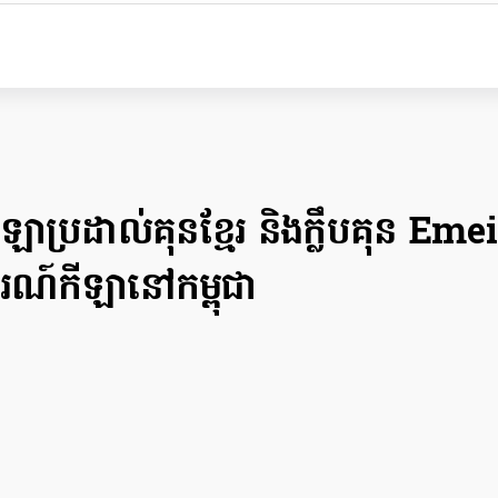
ប្រដាល់គុនខ្មែរ និងក្លឹបគុន Emei
ចរណ៍កីឡានៅកម្ពុជា