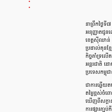
នាព្រឹកថ្ងៃទ
អនុញ្ញាតជូន
ខេត្តស៊ីឈាន
ប្រដាល់គុនខ្
កិច្ចគាំទ្រល
អន្តរជាតិ ដោ
ប្រទេសកម្ពុ
ជាការឆ្លើយត
តម្លៃខ្ពស់ចំ
ឃើញពីសក្តាន
ការផ្សារភា្ជ