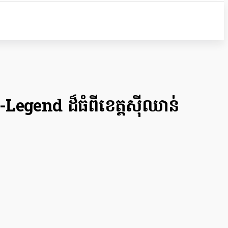
-Legend ដ៏ធំពីខេត្តស៊ីឈាន់