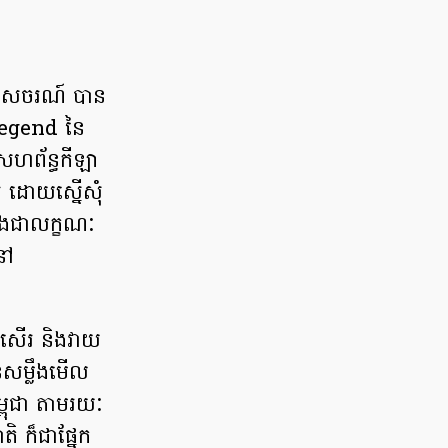
ួងទេសចរណ៍ បាន
Legend នៃ
នសហព័ន្ធកីឡា
រ ដោយស្នើសុំ
 និងជាលក្ខណៈ
នៅ
សរសើរ និងវាយ
ានសម្លឹងមើល
ពុជា តាមរយៈ
តិ ក៏ជាផ្នែក