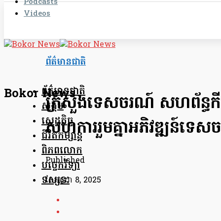
Podcasts
Videos
ព័ត៌មានជាតិ
ព័ត៌មានជាតិ
Bokor News
ក្រសួងទេសចរណ៍ សហព័ន្ធកីឡា
សង្គម
សេដ្ឋកិច្ច
សហការរួមគ្នាអភិវឌ្ឍន៍ទេស
ជីវិតកម្សាន្ត
ពិភពលោក
Published
បច្ចេកវិទ្យា
ទស្សនៈ
ខែ​កក្កដា 8, 2025