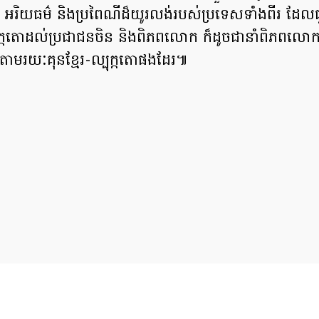
៌ អរិយធម៌ និងប្រពៃណីដ៏យូរលង់របស់ប្រទេសទាំងពីរ ដែលជួ
ល្បុក្កតោដល់ប្រជាជនចិន និងពិភពលោក ក៏ដូចជានាំពិភពលោ
ាតាមរយៈគុនខ្មែរ-ល្បុក្កតោផងដែរ៕