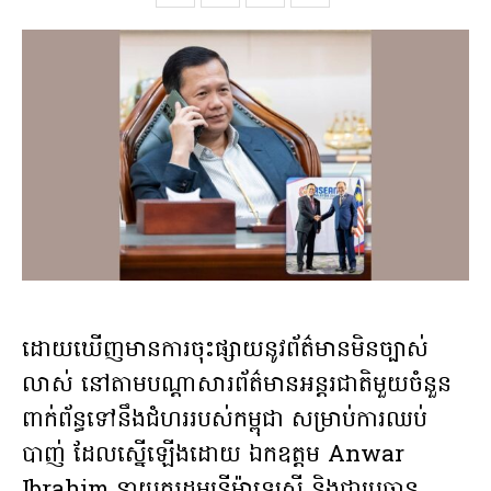
ដោយឃើញមានការចុះផ្សាយនូវព័ត៌មានមិនច្បាស់
លាស់ នៅតាមបណ្ដាសារព័ត៌មានអន្តរជាតិមួយចំនួន
ពាក់ព័ន្ធទៅនឹងជំហររបស់កម្ពុជា សម្រាប់ការឈប់
បាញ់ ដែលស្នើឡើងដោយ ឯកឧត្តម Anwar