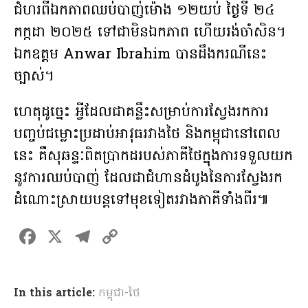
ជំហរពីឯកភាពឈប់បាញ់ម៉ោង ១២យប់ ថ្ងៃទី ២៤
កក្កដា ២០២៥ ទៅជាមិនឯកភាព ហើយរង់ចាំសិន។
ឯកឧត្តម Anwar Ibrahim បានដឹងករណីនេះ
ច្បាស់។
ហេតុដូច្នេះ អ្វីដែលជាគន្លឹះសម្រាប់ការស្វែងរកការ
បញ្ចប់ជម្លោះប្រដាប់អាវុធរវាងថៃ និងកម្ពុជានៅពេល
នេះ គឺសុឆន្ទៈពិតប្រាកដរបស់ភាគីថៃក្នុងការទទួលយក
នូវការឈប់បាញ់ ដែលជាជំហានដំបូងនៃការស្វែងរក
ដំណោះស្រាយបន្តទៅមុខទៀតរវាងភាគីទាំងពីរ៕
F
X
T
C
a
el
o
ce
e
p
In this article:
កម្ពុជា-ថៃ
b
gr
y