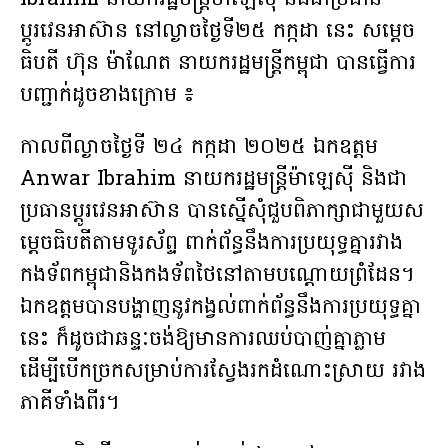
Ibrahim នាយករដ្ឋមន្ត្រីម៉ាឡេស៊ី និងជាប្រធាន
ប្ដូរវេនអាស៊ាន នៅ​ល្ងាច​ថ្ងៃទី២៥ កក្កដា នេះ សម្តេច
ធិបតី ហ៊ុន ម៉ាណែត នាយករដ្ឋមន្រ្តីកម្ពុជា បាន​ធ្វើការ​
បញ្ជាក់ដូចខាងក្រោម ៖
កាលពីល្ងាចថ្ងៃទី ២៤ កក្កដា ២០២៥ ឯកឧត្តម
Anwar Ibrahim នាយករដ្ឋមន្ត្រីម៉ាឡេស៊ី និងជា
ប្រធានប្ដូរវេនអាស៊ាន បានស្នើសុំជួបពិភាក្សាជាមួយស
ម្តេចធិបតីតាមទូរស័ព្ទ ពាក់ព័ន្ធនឹងការប្រយុទ្ធគ្នារវាង
កងទ័ពកម្ពុជានិងកងទ័ពថៃនៅតាមបណ្ដោយព្រំដែន។
ឯកឧត្តមបានបង្ហាញនូវកង្វល់ពាក់ព័ន្ធនឹងការប្រយុទ្ធគ្នា
នេះ ក៏ដូចជាឆន្ទៈចង់ឱ្យមានការឈប់បាញ់គ្នាភ្លាម
ដើម្បីបើកច្រកសម្រាប់ការស្វែងរកដំណោះស្រាយ រវាង
ភាគីទាំងពីរ។