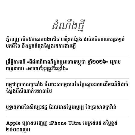
o
a
Li
o
m
n
k
ដំណឹងថ្មី
k
ភ្នំពេញ បើកឱកាសការងារជិត ៣ម៉ឺនកន្លែង ដល់អតីតពលករត្រឡប់
មកពីថៃ និងអ្នកកំពុងស្វែងរកការងារធ្វើ
ព្រឹត្តិការណ៍ «ពិព័រណ៍ពាណិជ្ជកម្មអាហារកម្ពុជា ឆ្នាំ២០២៦» ក្រោម
យុទ្ធនាការ «អាហារខ្មែរត្រូវតែខ្លាំង»
កម្ពុជាប្រកាសប្រឆាំង ចំពោះសកម្មភាពកែប្រែស្ថានភាពដើមលើដីជាក់
ស្តែងពីសំណាក់យោធាថៃ
ឫទ្ធានុភាពនៃសិល្បៈឥដ្ឋ ដែលជាតម្លៃអស្ចារ្យ នៃប្រាសាទក្រវ៉ាន់
Apple គ្រោងបញ្ចេញ iPhone Ultra អេក្រង់បត់ តម្លៃខ្ទង់
២៥០០ដុល្លារ