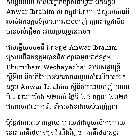
សម្តេចធិបតី បានបញ្ជាក់ច្បាស់ជាមួយ ឯកឧត្តម
Anwar Ibrahim ថា កម្ពុជាឯកភាពជាមួយសំណើ
របស់ឯកឧត្តមឱ្យមានការឈប់បាញ់ ព្រោះកម្ពុជាមិន
បានចាប់ផ្តើមការវាយប្រយុទ្ធនេះទេ។
ជាចម្លើយបឋមពី ឯកឧត្តម Anwar Ibrahim
ក្រោយពីឯកឧត្តមបានពិភាក្សាជាមួយឯកឧត្តម
Phumtham Wechayachai នាយករដ្ឋមន្ត្រី
ស្តីទីថៃ គឺភាគីថៃបានឯកភាពជាមួយសំណើរបស់ឯក
ឧត្តម Anwar Ibrahim ស្តីពីការឈប់បាញ់ ដោយ
កំណត់យកម៉ោង ១២យប់ ថ្ងៃទី ២៤ កក្កដា ២០២៥
ជាពេលដែលកងទ័ពទាំងសងខាងឈប់បាញ់គ្នា។
ប៉ុន្តែជាការសោកស្តាយ ដោយជាងមួយម៉ោងក្រោយ
នោះ ភាគីថៃបានជូនដំណឹងវិញថា ភាគីថៃបានប្តូរ