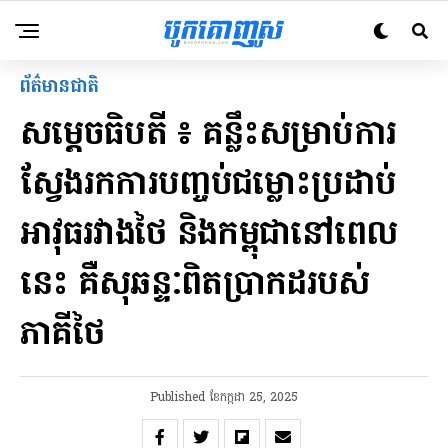
ព័ត៌មានជាតិ
សម្តេចធិបតី ៖ គន្លឹះសម្រាប់ការ
ស្វែងរកការបញ្ចប់ជម្លោះប្រដាប់
អាវុធរវាងថៃ និងកម្ពុជានៅពេល
នេះ គឺសុឆន្ទៈពិតប្រាកដរបស់
ភាគីថៃ
Published
ខែ​កក្កដា 25, 2025