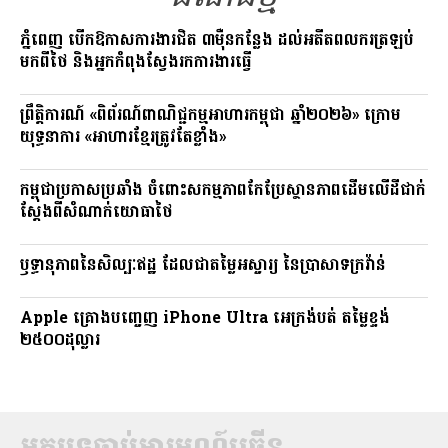
ភ្នំពេញ បើកឱកាសការងារជិត ៣ម៉ឺនកន្លែង ដល់អតីតពលករត្រឡប់
មកពីថៃ និងអ្នកកំពុងស្វែងរកការងារធ្វើ
ព្រឹត្តិការណ៍ «ពិព័រណ៍ពាណិជ្ជកម្មអាហារកម្ពុជា ឆ្នាំ២០២៦» ក្រោម
យុទ្ធនាការ «អាហារខ្មែរត្រូវតែខ្លាំង»
កម្ពុជាប្រកាសប្រឆាំង ចំពោះសកម្មភាពកែប្រែស្ថានភាពដើមលើដីជាក់
ស្តែងពីសំណាក់យោធាថៃ
ឫទ្ធានុភាពនៃសិល្បៈឥដ្ឋ ដែលជាតម្លៃអស្ចារ្យ នៃប្រាសាទក្រវ៉ាន់
Apple គ្រោងបញ្ចេញ iPhone Ultra អេក្រង់បត់ តម្លៃខ្ទង់
២៥០០ដុល្លារ