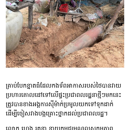
គ្រាប់បែកខ្នាតធំដែលកងទ័ពអាកាសរបស់ថៃបានវាយ
ប្រហារគោលដៅទៅលើផ្ទះប្រជាពលរដ្ឋនាថ្មីៗមកនេះ
ត្រូវបានខាងអង្គការស៊ីម៉ាក់ប្រមូលយកទៅទុកដាក់
ដើម្បីចៀសវាងបង្កគ្រោះថ្នាកដល់ប្រជាពលរដ្ឋ។
លោក ហេង រតនា នាយកមជ្ឈមណ្ឌលសកម្មភាព