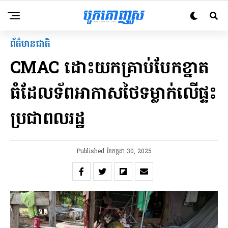
ព័ត៌មានជាតិ
CMAC ដោះយក​គ្រាប់បែក​ខ្នាត
ធំ​ដែលទ័ពអាកាសថៃទម្លាក់លើផ្ទះ​
ប្រជាពលរដ្ឋ
Published
ខែ​កក្កដា 30, 2025