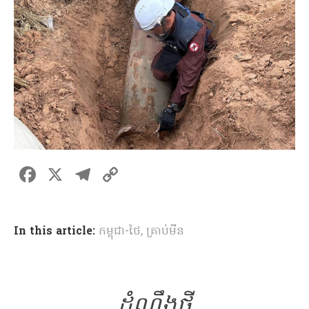
F
X
T
C
a
el
o
ce
e
p
In this article:
កម្ពុជា-ថៃ
,
គ្រាប់មីន
b
gr
y
o
a
Li
o
m
n
k
ដំណឹងថ្មី
k