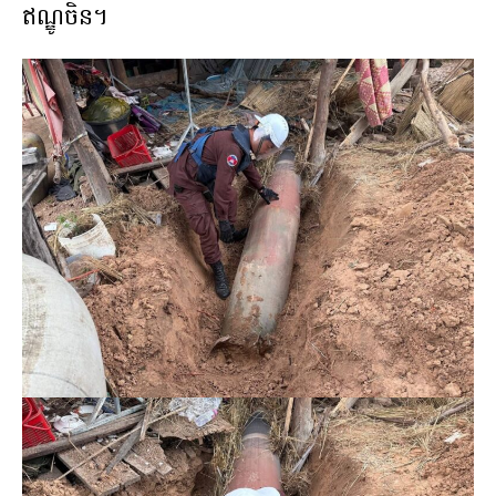
ឥណ្ឌូចិន។