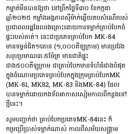
កម្ចាត់មីន​បាន​ឱ្យ​ថា នៅព្រឹកថ្ងៃទី៣០ ​ខែកក្កដា
ឆ្នាំ២០២៥​ កម្លាំងអង្គភាពសុីម៉ាក់ឆ្លេីយតបសំណេីរបស់
ប្រជាពលរដ្ឋ​ដែលរងគ្រោះដោយការទម្លាក់គ្រាប់បែកចំ
ផ្ទះរបស់គាត់។ នេះជាប្រភេទគ្រាប់បែក MK-84​
មានទម្ងន់ជិត១តោន​ (១,០០០គីឡូក្រាម)​ មានប្រវែង
សរុបប្រមាណ៣.៥ម៉ែត្រ​ មានជាតិផ្ទុះ
ជាង៥០០គីឡូក្រាម​ ជាគ្រាប់បែកមានទំហំធំជាងបំផុត
ក្នុងចំណោមប្រភេទគ្រាប់បែកក្នុងក្រុមគ្រាប់បែកMK
(MK-81, MK82, MK-83 និងMK-84) ដែល
បានទម្លាក់ដោយកងទ័ពអាកាសសៀមកាលពីកន្លងទៅ
ថ្មីនេះ។
សូមបញ្ជាក់ថា​ គ្រាប់បែកប្រភេទMK-84នេះ​ ក៏
កម្រប្រេីប្រាស់ទម្លាក់ណាស់​ កាលពីសម័យសង្គ្រាម