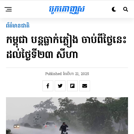
ព័ត៌មានជាតិ
កម្ពុជា បន្តធ្លាក់ភ្លៀង ចាប់ពីថ្ងៃនេះ
ដល់ថ្ងៃទី២៣ សីហា
Published
ខែ​សីហា 21, 2025