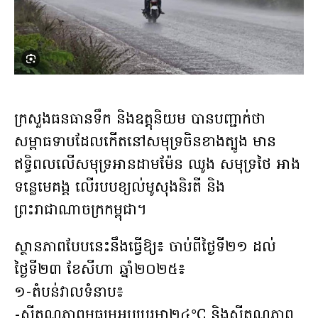
ក្រសួងធនធានទឹក និងឧត្តុនិយម បានបញ្ជាក់ថា
សម្ពាធទាបដែលកើតនៅសមុទ្រចិនខាងត្បូង មាន
ឥទ្ធិពលលើសមុទ្រអានដាមម៉ែន ឈូង សមុទ្រថៃ អាង
ទន្លេមេគង្គ លើរបបខ្យល់មូសុងនិរតី និង
ព្រះរាជាណាចក្រកម្ពុជា។
ស្ថានភាពបែបនេះនឹងធ្វើឱ្យ៖ ចាប់ពីថ្ងៃទី២១ ដល់
ថ្ងៃទី២៣ ខែសីហា ឆ្នាំ២០២៥៖
១-តំបន់វាលទំនាប៖
-សីតុណ្ហភាពមធ្យមអប្បបរមា២៤°C និងសីតុណ្ហភាព