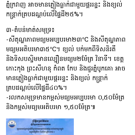
ភ្នំក្រវាញ អាចមានភ្លៀងធ្លាក់ជាមួយផ្គររន្ទះ និងខ្យល់
កន្ត្រាក់គ្របដណ្តប់លើផ្ទៃដី២៥%។
៣-តំបន់មាត់សមុទ្រ៖
-សីតុណ្ហភាពមធ្យមអប្បបរមា២៣°C និងសីតុណ្ហភាព
មធ្យមអតិបរមា៣៥°C។ ខ្យល់ បក់មកពីទិសនិរតី
និងទិសបស្ចិមមានល្បឿនមធ្យម២ម៉ែត្រ វិនាទី។ ខេត្ត
កោះកុង ព្រះសីហនុ កំពត កែប និងជួរភ្នំបូកគោ អាច
មានភ្លៀងធ្លាក់ជាមួយផ្គររន្ទះ និងខ្យល់ កន្ត្រាក់
គ្របដណ្តប់លើផ្ទៃដី៤០%។
-រលកសមុទ្រមានកម្ពស់មធ្យមអប្បបរមា ០,៥០ម៉ែត្រ
និងកម្ពស់មធ្យមអតិបរមា ១,៥០ម៉ែត្រ៕