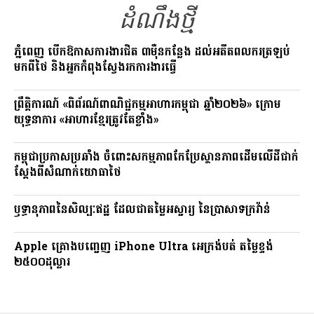
o
m
n
ដំណឹងថ្មី
k
k
ភ្នំពេញ បើកឱកាសការងារជិត ៣ម៉ឺនកន្លែង ដល់អតីតពលករត្រឡប់
មកពីថៃ និងអ្នកកំពុងស្វែងរកការងារធ្វើ
ព្រឹត្តិការណ៍ «ពិព័រណ៍ពាណិជ្ជកម្មអាហារកម្ពុជា ឆ្នាំ២០២៦» ក្រោម
យុទ្ធនាការ «អាហារខ្មែរត្រូវតែខ្លាំង»
កម្ពុជាប្រកាសប្រឆាំង ចំពោះសកម្មភាពកែប្រែស្ថានភាពដើមលើដីជាក់
ស្តែងពីសំណាក់យោធាថៃ
ឫទ្ធានុភាពនៃសិល្បៈឥដ្ឋ ដែលជាតម្លៃអស្ចារ្យ នៃប្រាសាទក្រវ៉ាន់
Apple គ្រោងបញ្ចេញ iPhone Ultra អេក្រង់បត់ តម្លៃខ្ទង់
២៥០០ដុល្លារ