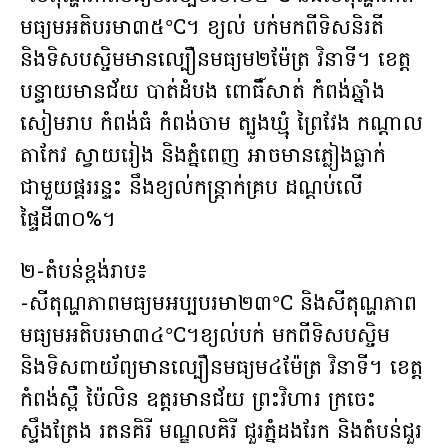
មធ្យមអតិបរមា៣៥°C។ ខ្យល់ បក់មកពីទិសនិរតី
និងទិសបស្ចិមមានល្បឿនមធ្យម២ម៉ែត្រ វិនាទី។ ខេត្ត
បន្ទាយមានជ័យ បាត់ដំបង ពោធិ៍សាត់ កំពង់ឆ្នាំង
សៀមរាប កំពង់ធំ កំពង់ចាម ត្បូងឃ្មុំ ព្រៃវែង កណ្តាល
តាកែវ ស្វាយរៀង និងភ្នំពេញ អាចមានភ្លៀងធ្លាក់
ជាមួយផ្គររន្ទះ នឹងខ្យល់កន្ត្រាក់គ្រប ដណ្តប់លើ
ផ្ទៃដី៣០%។
២-តំបន់ខ្ពង់រាប៖
-សីតុណ្ហភាពមធ្យមអប្បបរមា២៣°C និងសីតុណ្ហភាព
មធ្យមអតិបរមា៣៤°C។ខ្យល់បក់ មកពីទិសបស្ចិម
និងទិសពាយ័ព្យមានល្បឿនមធ្យម៤ម៉ែត្រ វិនាទី។ ខេត្ត
កំពង់ស្ពឺ ប៉ៃលិន ឧត្តរមានជ័យ ព្រះវិហារ ក្រចេះ
ស្ទឹងត្រែង រតនគិរី មណ្ឌលគិរី ជួរភ្នំដងរែក និងតំបន់ជួរ