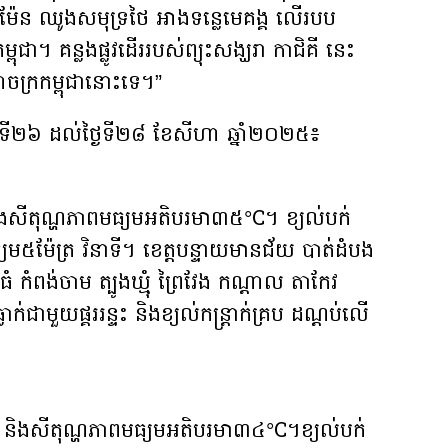
៉ែន ឈូងសមុទ្រថៃ អាងទន្លេមេគង្គ លើរបប
ពុជា។ គន្លងផ្លូវដើររបស់ព្យុះសង្ឃរា កាជិគី នេះ
ាចក្រកម្ពុជានោះទេ។”
្ងៃទី២៦ ដល់ថ្ងៃទី២៨ ខែសីហា ឆ្នាំ២០២៥៖
ងសីតុណ្ហភាពមធ្យមអតិបរមា៣៥°C។ ខ្យល់បក់
យម៥ម៉ែត្រ វិនាទី។ ខេត្តបន្ទាយមានជ័យ បាត់ដំបង
ំ កំពង់ចាម ត្បូងឃ្មុំ ព្រៃវែង កណ្តាល តាកែវ
ក់ជាមួយផ្គររន្ទះ និងខ្យល់កន្ត្រាក់គ្រប ដណ្តប់លើ
 និងសីតុណ្ហភាពមធ្យមអតិបរមា៣៤°C។ខ្យល់បក់