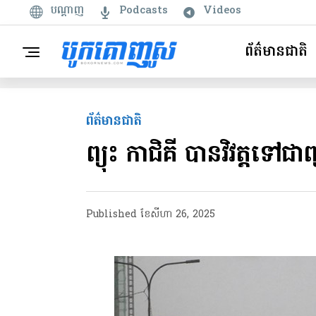
បណ្តាញ
Podcasts
Videos
ព័ត៌មានជាតិ
ព័ត៌មានជាតិ
ព្យុះ កាជិគី បានវិវត្តទៅជា
Published
ខែ​សីហា 26, 2025