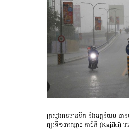
ក្រសួងធនធានទឹក និងឧត្តុនិយម បាន
ព្យុះទី១៣ឈ្មោះ កាជិគី (Kajiki) T25