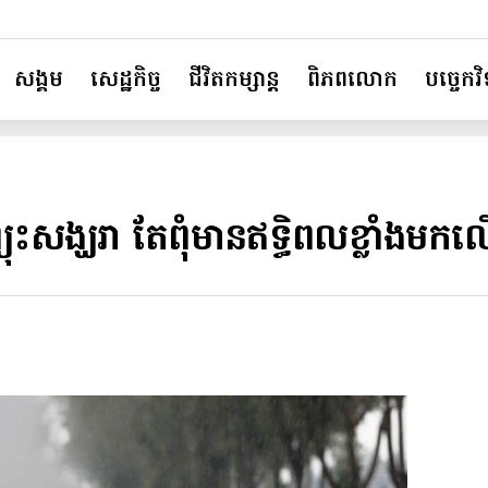
សង្គម
សេដ្ឋកិច្ច
ជីវិតកម្សាន្ត
ពិភពលោក
បច្ចេកវិទ
ព្យុះសង្ឃរា តែពុំមានឥទ្ធិពលខ្លាំងមកល