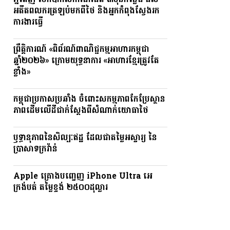
ភ្នំពេញ បើកឱកាសការងារជិត ៣ម៉ឺនកន្លែង ដល់
អតីតពលករត្រឡប់មកពីថៃ និងអ្នកកំពុងស្វែងរក
ការងារធ្វើ
ព្រឹត្តិការណ៍ «ពិព័រណ៍ពាណិជ្ជកម្មអាហារកម្ពុជា
ឆ្នាំ២០២៦» ក្រោមយុទ្ធនាការ «អាហារខ្មែរត្រូវតែ
ខ្លាំង»
កម្ពុជាប្រកាសប្រឆាំង ចំពោះសកម្មភាពកែប្រែស្ថាន
ភាពដើមលើដីជាក់ស្តែងពីសំណាក់យោធាថៃ
ឫទ្ធានុភាពនៃសិល្បៈឥដ្ឋ ដែលជាតម្លៃអស្ចារ្យ នៃ
ប្រាសាទក្រវ៉ាន់
Apple គ្រោងបញ្ចេញ iPhone Ultra អេ
ក្រង់បត់ តម្លៃខ្ទង់ ២៥០០ដុល្លារ