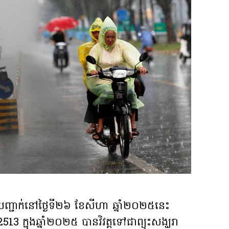
បញ្ជាក់នៅថ្ងៃទី២៦ ខែសីហា ឆ្នាំ២០២៥នេះ
13 ក្នុងឆ្នាំ២០២៥ បានវិវត្តទៅជាព្យុះសង្ឃរា