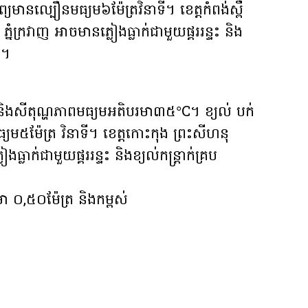
្យមានល្បឿនមធ្យម៦ម៉ែត្រវិនាទី។ ខេត្តកំពង់ស្ពឺ
ភ្នំក្រវាញ អាចមានភ្លៀងធ្លាក់ជាមួយផ្គររន្ទះ និង
 ។
ិងសីតុណ្ហភាពមធ្យមអតិបរមា៣៥°C។ ខ្យល់ បក់
យម៥ម៉ែត្រ វិនាទី។ ខេត្តកោះកុង ព្រះសីហនុ
្លាក់ជាមួយផ្គររន្ទះ និងខ្យល់កន្ត្រាក់គ្រប
 ០,៥០ម៉ែត្រ និងកម្ពស់