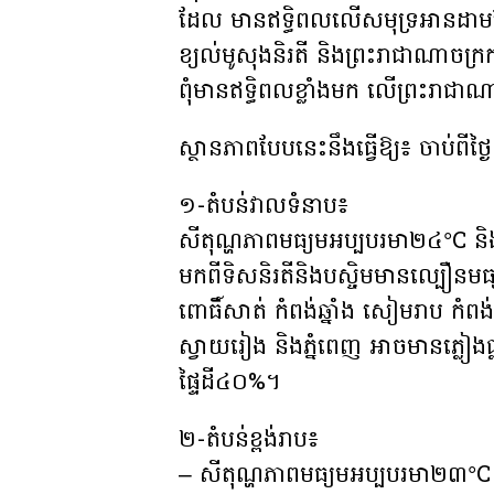
ដែល មានឥទ្ធិពលលើសមុទ្រអានដាមម
ខ្យល់មូសុងនិរតី និងព្រះរាជាណាចក្រកម្
ពុំមានឥទ្ធិពលខ្លាំងមក លើព្រះរាជាណ
ស្ថានភាពបែបនេះនឹងធ្វើឱ្យ៖ ចាប់ពីថ
១-តំបន់វាលទំនាប៖
សីតុណ្ហភាពមធ្យមអប្បបរមា២៤°C និ
មកពីទិសនិរតីនិងបស្ចិមមានល្បឿនមធ្
ពោធិ៍សាត់ កំពង់ឆ្នាំង សៀមរាប កំពង់ធ
ស្វាយរៀង និងភ្នំពេញ អាចមានភ្លៀងធ្លា
ផ្ទៃដី៤០%។
២-តំបន់ខ្ពង់រាប៖
– សីតុណ្ហភាពមធ្យមអប្បបរមា២៣°C