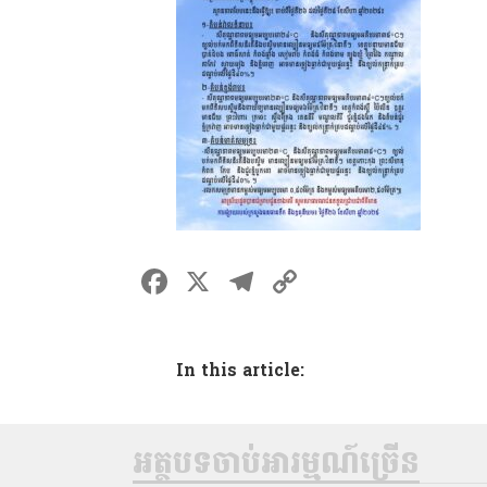
F
X
T
C
a
el
o
ce
e
p
In this article:
b
gr
y
o
a
Li
o
m
n
អត្ថបទចាប់អារម្មណ៍ច្រើន