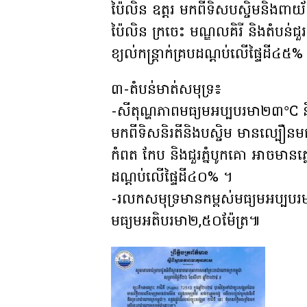
ប៉ៃលិន ឧត្តរ មកពីទិសបស្ចិមនិងពាយ័ព
ប៉ៃលិន ក្រចេះ មណ្ឌលគិរី និងតំបន់ជួរ 
ខ្យល់កន្ត្រាក់គ្របដណ្តប់លើផ្ទៃដី៤៥%
៣-តំបន់មាត់សមុទ្រ៖
-សីតុណ្ហភាពមធ្យមអប្បបរមា២៣°C ន
មកពីទិសនិរតីនិងបស្ចិម មានល្បឿនមធ្
កំពត កែប និងជួរភ្នំបូកគោ អាចមានភ្លៀងធ
ដណ្តប់លើផ្ទៃដី៤០% ។
-រលកសមុទ្រមានកម្ពស់មធ្យមអប្បបរមា
មធ្យមអតិបរមា២,៥០ម៉ែត្រ៕