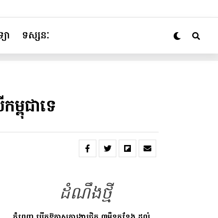
្យា
ទស្សនៈ
ើកម្ពុជាទេ
ដំណឹងថ្មី