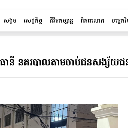
សង្គម
សេដ្ឋកិច្ច
ជីវិតកម្សាន្ត
ពិភពលោក
បច្ចេកវិទ
ធានី នគរបាលតាមចាប់ជនសង្ស័យជនជា