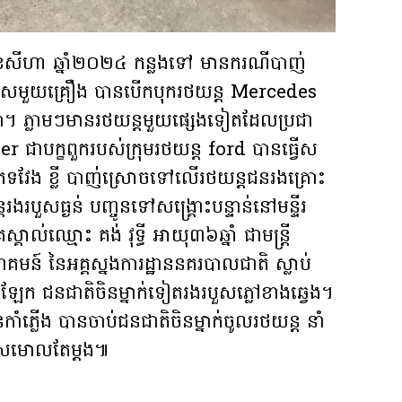
ខែសីហា ឆ្នាំ២០២៤ កន្លងទៅ មានករណីបាញ់
ណ៌សមួយគ្រឿង បានបើកបុករថយន្ត Mercedes
្នា។ ភ្លាមៗមានរថយន្តមួយផ្សេងទៀតដែលប្រជា
r ជាបក្ខពួករបស់ក្រុមរថយន្ត ford បានធ្វើស
រភេទវែង ខ្លី បាញ់់ស្រោចទៅលើរថយន្តជនរងគ្រោះ
ងរបួសធ្ងន់ បញ្ចូនទៅសង្គ្រោះបន្ទាន់នៅមន្ទីរ
ល់ឈ្មោះ គង់ វុ​ទ្ធី អាយុ​៣៦​ឆ្នាំ ជាមន្ត្រី​
គមន៍ ​នៃ​អគ្គស្នងការដ្ឋាន​នគរបាល​ជាតិ ស្លាប់​
ែក​ ជនជាតិ​ចិន​ម្នាក់​ទៀត​រង​របួស​ភ្លៅ​ខាងឆ្វេង​។
ភ្លើង ​បាន​ចាប់​ជនជាតិ​ចិន​ម្នាក់​ចូល​រថយន្ត​ នាំ​
់ស្រមោលតែម្ដង៕