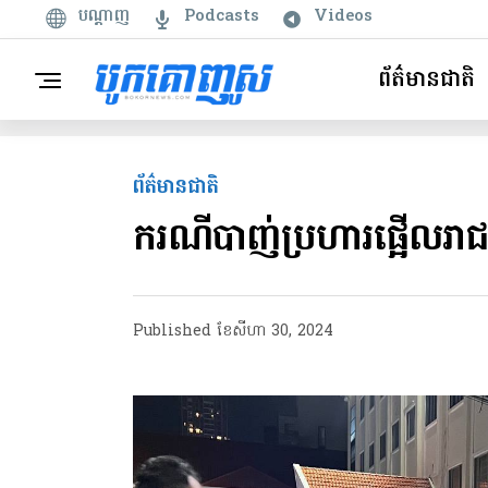
បណ្តាញ
Podcasts
Videos
ព័ត៌មានជាតិ
ព័ត៌មានជាតិ
ករណីបាញ់ប្រហារផ្អើលរាជ
Published
ខែ​សីហា 30, 2024