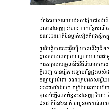
យ៉ាងហោចណាស់ជនសង្ស័យ​​ជនជាតិ​​ចិ
បាននៅខេត្តព្រះវិហារ ពាក់ព័ន្ធករណី
ខណៈជនជាតិចិនម្នាក់ទៀតកំពុងស្ថិតក្
ប្រតិបត្តិការនេះធ្វើឡើងកាលពីថ្ង
ដ្ឋាន​នគរបាល​ព្រហ្មទណ្ឌ​ សហការជា
ការសម្របសម្រួលនីតិវិធីពីលោកសេង
ភ្នំពេញ បានធ្វើការឡោមព័ន្ធផ្ទះរបស់
ខណ្ឌច្បារអំពៅ ខណៈក្រុមជនសង្ស័យ
ទោះជាយ៉ាងណា កម្លាំងនគរបាលជំនាញ
ខ្មាន់កាំភ្លើងលាក់ខ្លួននៅខេត្តព្រវ
ជនជាតិចិន២នាក់ បញ្ចូនមកកាន់នាយក