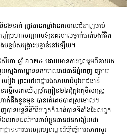
ន២​នាក់ ត្រូវបានកម្លាំងនគរបាលជំនាញចាប់
បាញ់ប្រហារបណ្ដាលឱ្យនគរបាលម្នាក់បាត់បងជីវិត
នុងបន្ទប់សង្គ្រោះបន្ទាន់នៅឡើយ។
ៃទី២៨សីហា ឆ្នាំ២០២៤ ដោយមានការចូលរួមពីនាយក
មួយស្នងការដ្ឋាននគរបាលរាជធានីភ្នំពេញ ក្រោម
 ហៀង ព្រះរាជអាជ្ញារងសាលាដំបូងរាជធានី
ជនល្មើសរកឃើញថ្នាំញៀន២៦ដុំក្នុងភូមិសាស្ត្រ
ហាក់ដឹងខ្លួនមុន បានរត់គេចបាត់ស្រមោល។
បានបន្តនីតិវិធីរហូតកំណត់បានទីតាំងដែលពួក
ិហារ និងឈានដល់ការចាប់ខ្លួនបានជនសង្ស័យជា
ដ្ឋាននគរបាលព្រហ្មទណ្ឌដើម្បីធ្វើការសាកសួរ