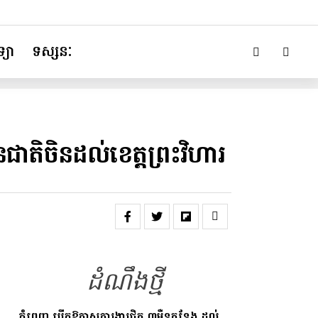
្យា
ទស្សនៈ
តិចិនដល់ខេត្តព្រះវិហារ
ដំណឹងថ្មី