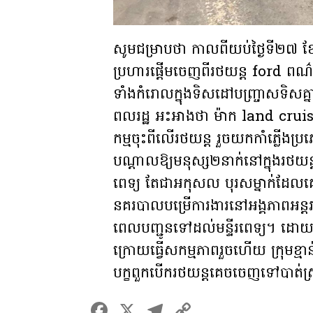
សូមជម្រាបថា កាលពីយប់ថ្ងៃទី២៧ 
ប្រហារផ្ដើមចេញពីរថយន្ត ford ព
ទាំងកំរោលក្នុងទិសដៅបញ្ច្រាសទិសគ
ពលរដ្ឋ អះអាងថា ម៉ាក land cruise
កម្មចុះពីលើរថយន្ត រួចយកកាំភ្លើងប្
បណ្ដាលឱ្យមនុស្ស២នាក់នៅក្នុងរថយន្តរ
ពេទ្យ តែជាអកុសល បុរសម្នាក់ដែល​គេ​ស្គា
នគរបាល​បម្រើ​ការងារ​នៅ​អង្គភាព​អន្ដរា
ពេល​បញ្ជូន​ទៅ​ដល់​មន្ទីរពេទ្យ។ ​ដោយឡ
ក្រោយធ្វើសកម្មភាពរួចហើយ ក្រុមខ្មាន់កាំ
បក្ខពួក​បើករថយន្ត​គេច​ចេញ​ទៅ​បាត
F
X
T
C