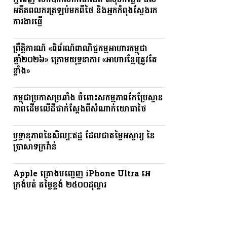
ភ្នំពេញ បើកឱកាសការងារជិត ៣ម៉ឺនកន្លែង ដល់
អតីតពលករត្រឡប់មកពីថៃ និងអ្នកកំពុងស្វែងរក
ការងារធ្វើ
ព្រឹត្តិការណ៍ «ពិព័រណ៍ពាណិជ្ជកម្មអាហារកម្ពុជា
ឆ្នាំ២០២៦» ក្រោមយុទ្ធនាការ «អាហារខ្មែរត្រូវតែ
ខ្លាំង»
កម្ពុជាប្រកាសប្រឆាំង ចំពោះសកម្មភាពកែប្រែស្ថាន
ភាពដើមលើដីជាក់ស្តែងពីសំណាក់យោធាថៃ
ឫទ្ធានុភាពនៃសិល្បៈឥដ្ឋ ដែលជាតម្លៃអស្ចារ្យ នៃ
ប្រាសាទក្រវ៉ាន់
Apple គ្រោងបញ្ចេញ iPhone Ultra អេ
ក្រង់បត់ តម្លៃខ្ទង់ ២៥០០ដុល្លារ