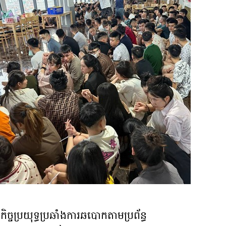
្ចប្រយុទ្ធប្រឆាំងការឆបោកតាមប្រព័ន្ធ