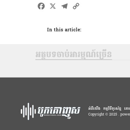
F
X
T
C
a
el
o
ce
e
p
In this article:
b
gr
y
o
a
Li
o
m
n
អត្ថបទចាប់អារម្មណ៍ច្រើន
k
k
អំពីយើង
កម្មវិធីទូរស័ព្ទ
គោ
Copyright © 2025 . pow