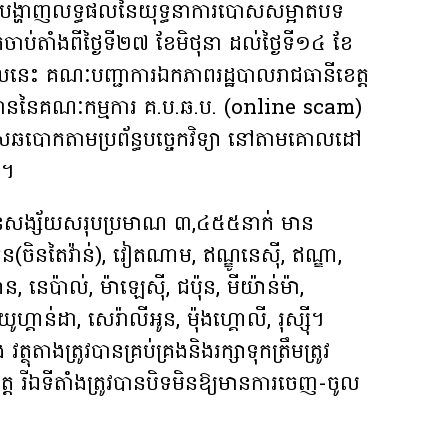
បានបង្ហាញលទ្ធផលនៃយុទ្ធនាការបោសសម្អាតបទ
ិតចាប់តាំងពីថ្ងៃទី២៧ ខែមិថុនា ដល់ថ្ងៃទី១៤ ខែ
លនេះ គណៈបញ្ជាការឯកភាពរដ្ឋបាលរាជធានីខេត្ត
ដ្ឋាននៃគណៈកម្មការ គ.ប.ឆ.ប. (online scam)
្មើសឆបោកតាមប្រព័ន្ធបច្ចេកវិទ្យា នៅតាមគោលដៅ
ត។
នជនសង្ស័យសរុបប្រមាណ ៣,៤៥៥នាក់ មាន
ន(ចិនតៃវ៉ាន់), វៀតណាម, ឥណ្ឌូនេស៊ី, ឥណ្ឌា,
ថាន, នេប៉ាល់, ម៉ាឡេស៊ី, ជប៉ុន, មីយ៉ាន់ម៉ា,
 យូហ្គាន់ដា, សេរ៉ាលីអូន, ម៉ុងហ្គោលី, រុស្ស៊ី។
វត្ថុតាងត្រូវបានគ្រប់គ្រងនិងរក្សាទុកត្រឹមត្រូវ
ត្ត រីឯទីតាំងត្រូវបានបិទមិនឱ្យមានការចេញ-ចូល