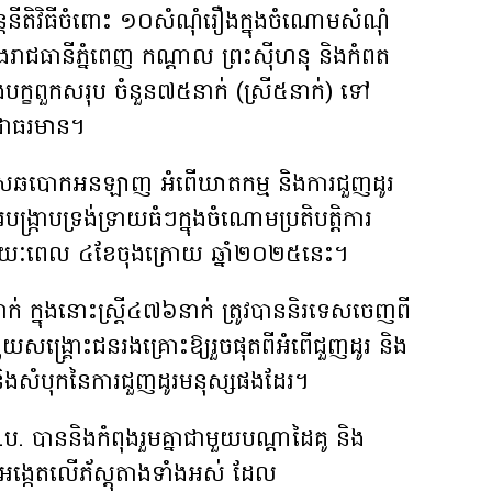
្តនីតិវិធីចំពោះ ១០សំណុំរឿងក្នុងចំណោមសំណុំ
ក្នុងរាជធានីភ្នំពេញ កណ្តាល ព្រះស៊ីហនុ និងកំពត
បក្ខពួកសរុប ចំនួន៧៥នាក់ (ស្រី៥នាក់) ទៅ
ប់ជាធរមាន។
្មើសឆបោកអនឡាញ អំពើឃាតកម្ម និងការជួញដូរ
ង្រ្កាបទ្រង់ទ្រាយធំៗក្នុងចំណោមប្រតិបត្តិការ
នុងរយៈពេល ៤ខែចុងក្រោយ ឆ្នាំ២០២៥នេះ។
 ក្នុងនោះស្ត្រី៤៧៦នាក់ ត្រូវបាននិរទេសចេញពី
ួយសង្រ្គោះជនរងគ្រោះឱ្យរួចផុតពីអំពើជួញដូរ និង
ិងសំបុកនៃការជួញដូរមនុស្សផងដែរ។
. បាននិងកំពុងរួមគ្នាជាមួយបណ្តាដៃគូ និង
ើបអង្កេតលើភ័ស្តុតាងទាំងអស់ ដែល