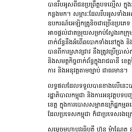
បានរឹបអូសពីជនប្រព្រឹត្តបទល្មើស ក្នុ
កន្លងមក។ សម្ភារៈដែលរឹបអូសទាំងអស់រ
ឧបករណ៍អេឡិកត្រូនិចជាច្រើនប្រភេទ 
អាចផ្តល់ជាតម្រុយសម្រាប់ស្វែងរកក្រ
ពាក់ព័ន្ធនឹងអំពើឆបោកទាំងនៅក្នុង
បានពីការស្រាវជ្រាវ នឹងត្រូវប្រើប្រ
និងសមត្ថកិច្ចពាក់ព័ន្ធក្នុងរាជធានី ខ
ការ និងអនុវត្តតាមច្បាប់ ជាធរមាន។
លទ្ធផលដែលទទួលបានខាងលើនេះបានបង
រដ្ឋាភិបាលកម្ពុជា និងការអនុវត្តបទបញ
ខេត្ត ក្នុងការបោសសម្អាតឧក្រិដ្ឋកម្មឆ
ដែលប្រទេសកម្ពុជា ក៏ជាប្រទេសរងគ្រោ
សម្តេចមហាបវរធិបតី ហ៊ុន ម៉ាណែត នាយ