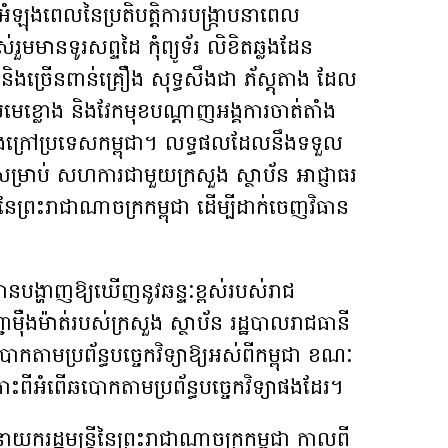
ងអំឡុងពេលនៃប្រតិបត្តិការបង្រ្កាបនាពេល
ួមមានទូរសព្ទដៃ កុំព្យូទ័រ លិខិតឆ្លងដែន
និងច្រើនពាន់គ្រឿង សុទ្ធសឹងជា ភ័ស្តុតាង ដែល
ុមមេខ្លោង និងវែកមុខបណ្តាញអង្គការចាត់តាំង
 និងក្រៅប្រទេសកម្ពុជា។ លទ្ធផលដែលនឹងទទួល
ាស់សម្រាប់ សហការជាមួយក្រសួង ស្ថាប័ន អាជ្ញាធរ
េត្តនៃព្រះរាជាណាចក្រកម្ពុជា ដើម្បីដាក់ចេញវិធាន
្ហាញឱ្យឃើញនូវឆន្ទៈខ្ពស់របស់រាជ
្ជាម៉ឺងម៉ាត់របស់ក្រសួង ស្ថាប័ន រដ្ឋបាលរាជធានី
បោកតាមប្រព័ន្ធបច្ចេកវិទ្យាឱ្យអស់ពីកម្ពុជា ខណៈ
ះពីអំពើឆបោកតាមប្រព័ន្ធបច្ចេកវិទ្យាផងដែរ។
ករដ្ឋមន្ត្រីនៃព្រះរាជាណាចក្រកម្ពុជា កាលពី