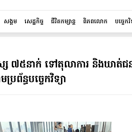
សង្គម
សេដ្ឋកិច្ច
ជីវិតកម្សាន្ត
ពិភពលោក
បច្ចេកវិទ
ូនមនុស្ស ៧៥នាក់ ទៅតុលាការ និងឃា
រព័ន្ធបច្ចេកវិទ្យា