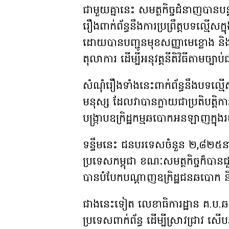
ជាមួយគ្នានេះ សមត្ថកិច្ចជំនាញបានបន
រឿងពាក់ព័ន្ធនឹងការប្រព្រឹត្តបទល្មើស
ដោយបានបញ្ជូនមុខសញ្ញាមេខ្លោង និង
តុលាការ ដើម្បីអនុវត្តនីតិវិធីតាមច្បា
សំណុំរឿងទាំងនេះពាក់ព័ន្ធនឹងបទល
មនុស្ស ដែលវាបានក្លាយជាប្រតិបត្តិការប
បង្ក្រាបឧក្រិដ្ឋកម្មឆបោកអនឡាញក្
ទន្ទឹមនេះ ជនបរទេសចំនួន ២,៨២៥នាក់
ប្រទេសកម្ពុជា ខណៈសមត្ថកិច្ចក៏បានជ
បានបំបែកបណ្តាញឧក្រិដ្ឋជនឆបោក ន
ជាងនេះទៀត លេខាធិការដ្ឋាន គ.ប.ឆ.ប
ប្រទេសពាក់ព័ន្ធ ដើម្បីស្រាវជ្រាវ ស