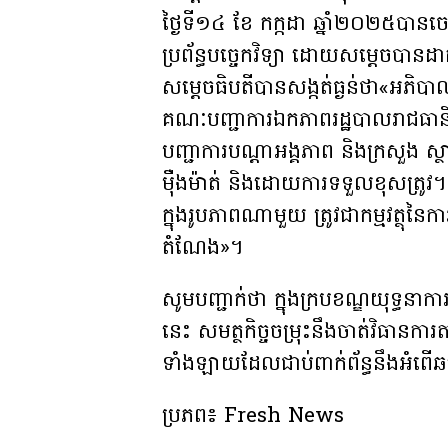
ថ្ងៃទី១៤ ខែ កក្កដា ឆ្នាំ២០២៥បានច
ប្រព័ន្ធបច្ចេកវិទ្យា ដោយសម្តេចបាន
សម្តេចធិបតីបានសង្កត់ធ្ងន់ថា«អភិ
គណៈបញ្ជាការឯកភាពរដ្ឋបាលរាជធានី 
បញ្ជាការបណ្តាអង្គភាព និងក្រសួង ស្ថា
ម៉ឺងម៉ាត់ និងដោយការទទួលខុសត្រូវ។
ក្នុងរូបភាពណាមួយ ត្រូវជាកម្មវត្ថុនៃកា
តំណែង»។
សូមបញ្ជាក់ថា ក្នុងក្របខណ្ឌយុទ្ធនាក
នេះ សមត្ថកិច្ចចម្រុះនឹងចាត់វិធានការត
ទាំងឡាយដែលជាប់ពាក់ព័ន្ធនឹងអំពើឆបោ
ប្រភព៖ Fresh News