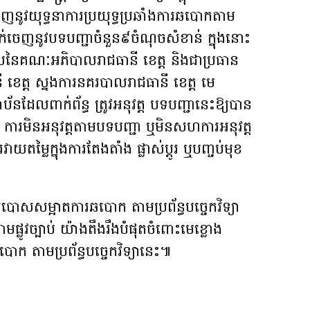
េញនូវយុទ្ធនាការប្រយុទ្ធប្រឆាំងការឆបោកតាម
ដាក់ចេញនូវបទបញ្ជាចំនួន៩ចំណុចសំខាន់ ក្នុងនោះ
បាលនៃគណៈអភិបាលរាជធានី ខេត្ត និងជាប្រធាន
ខេត្ត ស្នងការនគរបាលរាជធានី ខេត្ត មេ
ប័នដែលពាក់ព័ន្ធ ត្រូវអនុវត្ត បទបញ្ជានេះឱ្យបាន
 ការមិនអនុវត្តតាមបទបញ្ជា ឬមិនសហការអនុវត្ត
រវាយតម្លៃក្នុងការតែងតាំង ផ្លាស់ប្ដូរ ឬបញ្ចប់មុខ
ារបោសសម្អាតការឆបោក តាមប្រព័ន្ធបច្ចេកវិទ្យា
ាមផ្លូវច្បាប់ យ៉ាងតឹងរឹងបំផុតចំពោះមេខ្លោង
ក តាមប្រព័ន្ធបច្ចេកវិទ្យានេះ៕