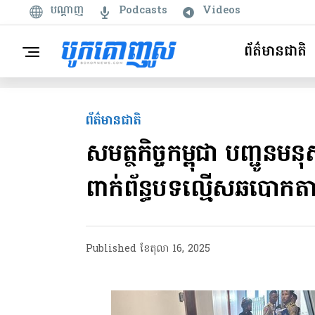
បណ្តាញ
Podcasts
Videos
ព័ត៌មានជាតិ
ព័ត៌មានជាតិ
សមត្ថកិច្ចកម្ពុជា បញ្ជ
ពាក់ព័ន្ធបទល្មើសឆបោកតាមប្
Published
ខែ​តុលា 16, 2025