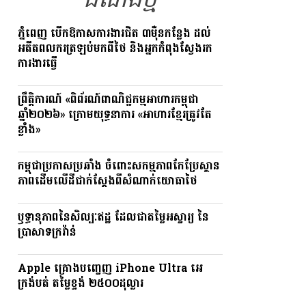
ដំណឹងថ្មី
ភ្នំពេញ បើកឱកាសការងារជិត ៣ម៉ឺនកន្លែង ដល់
អតីតពលករត្រឡប់មកពីថៃ និងអ្នកកំពុងស្វែងរក
ការងារធ្វើ
ព្រឹត្តិការណ៍ «ពិព័រណ៍ពាណិជ្ជកម្មអាហារកម្ពុជា
ឆ្នាំ២០២៦» ក្រោមយុទ្ធនាការ «អាហារខ្មែរត្រូវតែ
ខ្លាំង»
កម្ពុជាប្រកាសប្រឆាំង ចំពោះសកម្មភាពកែប្រែស្ថាន
ភាពដើមលើដីជាក់ស្តែងពីសំណាក់យោធាថៃ
ឫទ្ធានុភាពនៃសិល្បៈឥដ្ឋ ដែលជាតម្លៃអស្ចារ្យ នៃ
ប្រាសាទក្រវ៉ាន់
Apple គ្រោងបញ្ចេញ iPhone Ultra អេ
ក្រង់បត់ តម្លៃខ្ទង់ ២៥០០ដុល្លារ