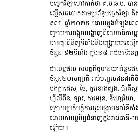
បច្ចេកវិទ្យាហៅកាត់ថា គ.ប.ឆ.ប. 
ល្មើសឆបោកតាមប្រព័ន្ធបច្ចេកវិទ្យា គ
តុលា ឆ្នាំ២០២៥ ដោយក្នុងអំឡុងពេ
ក្រោមការចង្អុលបង្ហាញពីលេខាធិការ
បានចុះពិនិត្យទីតាំងនិងបង្ក្រាបបទល
ចំនួន ៩២ទីតាំង ក្នុង១៨ រាជធានីខេត្
ជាលទ្ធផល សមត្ថកិច្ចបានឃាត់ខ្លួ
ចំនួន២០សញ្ជាតិ រាប់បញ្ចូលជនជាតិចិ
បង់ក្លាដេស, ថៃ, កូរ៉េខាងត្បូង, ប៉ាគីស្
ហ្វីលីពីន, ឡាវ, កាមេរ៉ូន, នីហ្សេរីយ៉ា,
ក្រោយប្រតិបត្តិការចុះបង្ក្រាបដល់ទីតាំង 
ដោយសមត្ថកិច្ចជំនាញក្នុងរាជធានី-ខេ
ឡើយ។