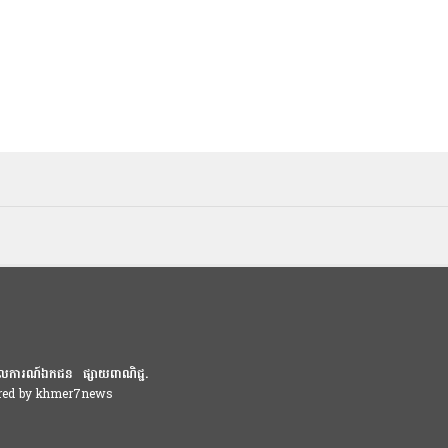
លការណ៍ឯកជន
ផ្សាយពាណិជ្ជ.
ered by khmer7news