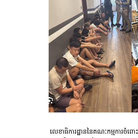
លេខាធិការដ្ឋាននៃគណៈកម្មការចំពោះកិច