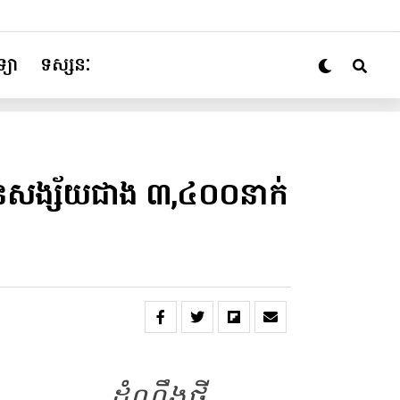
្យា
ទស្សនៈ
ត់ជនសង្ស័យជាង ៣,៤០០នាក់