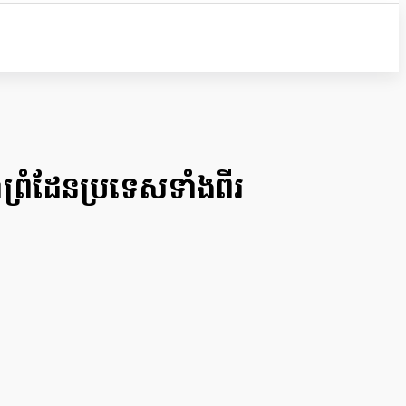
ហាព្រំដែនប្រទេសទាំងពីរ