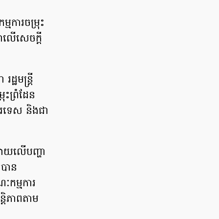
្មការចម្រុះ
ាលើសេចក្តី
ឋមន្ត្រី
រុះព្រំដែន
បរទេស និងជា
្លាយលើបញ្ហា
ក៏បាន
ណៈកម្មការ
ន្តិភាពតាម