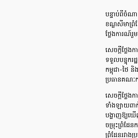
បន្ទាប់ពីចំ
ខណ្ឌសីមាព្រ
ថ្លែងការណ៍រួ
សេចក្តីថ្លែង
ទទួលបន្ទុករដ្
កម្ពុជា-ថៃ 
ប្រធានគណៈកម្
សេចក្តីថ្លែ
ទាំងឡាយពាក់ព
បង្ហាញឱ្យឃើញ
ចម្រុះព្រំដែន
ព្រំដែនរវាងប