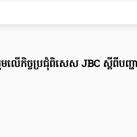
រួមលើកិច្ចប្រជុំពិសេស JBC ស្តីពីបញ្