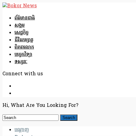
ព័ត៌មានជាតិ
សង្គម
សេដ្ឋកិច្ច
ជីវិតកម្សាន្ត
ពិភពលោក
បច្ចេកវិទ្យា
ទស្សនៈ
Connect with us
Hi, What Are You Looking For?
បណ្តាញ