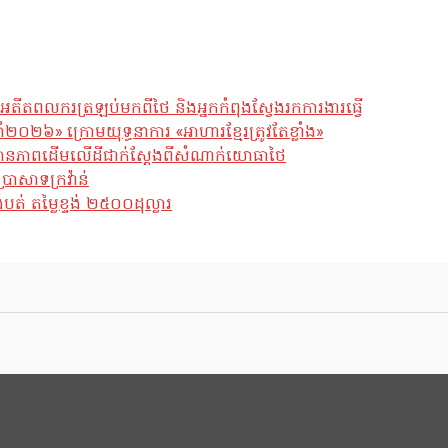
អតីតពលករត្រឡប់មកពីថៃ និងអ្នកកំពុងស្វែងរកការងារធ្វើ
ឆ្នាំ២០២៦» ក្រោមយុទ្ធនាការ «អាហារខ្មែរត្រូវតែខ្លាំង»
ែស្ថានភាពដើមលើដីជាក់ស្តែងពីសំណាក់យោធាថៃ
្រាសាទក្រវ៉ាន់
់ តម្លៃខ្ទង់ ២៥០០ដុល្លារ