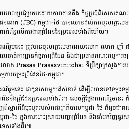
ណាយពេលប្រជុំប្រកបដោយភាពតានតឹង កិច្ចប្រជុំពិសេសគណៈកម
ំដែនគោក (JBC) កម្ពុជា-ថៃ បានឈានដល់ការចុះហត្ថលេខ
មពាក់ព័ន្ធលើការងារព្រំដែននៃប្រទេសទាំងពីហើយ។
ការណ៍រួមនេះ ត្រូវបានចុះហត្ថលេខាដោយលោក លោក ឡាំ ជា រដ្
ឋលេខាធិការដ្ឋាន​កិច្ច​ការ​ព្រំដែន និងជាប្រធានគណៈកម្មការចម្
និងលោក Prasas Prasasvinitchai ទី​ប្រឹក្សាក្រសួងការ
មការចម្រុះព្រំដែនថៃ-កម្ពុជា។
ងការណ៍រួមនេះ ជាកូនសោមួយដ៏សំខាន់ ដើម្បីឈានទៅទម្លុះទម
័ននឹងព្រំដែនប្រទេសទាំងពីរ។ សេចក្តីថ្លែងការណ៍រួមនេះ 
ពីស្មារតីដ៏មុះមុតរបស់រាជរដ្ឋាភិបាលកម្ពុជា-ថៃ ក៏ដូចជាគ
កម្ពុជា-ថៃ ក្នុងការដោះស្រាយបញ្ហាព្រំដែន និងនាំមកវិញនូវស
្រទេសទាំងពីរ៕