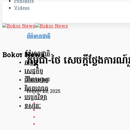
Podcasts
Videos
ព័ត៌មានជាតិ
ព័ត៌មានជាតិ
Bokor News
កម្ពុជា-ថៃ សេចក្តីថ្លែងការណ៍
សង្គម
សេដ្ឋកិច្ច
ជីវិតកម្សាន្ត
Published
ពិភពលោក
ខែ​តុលា 23, 2025
បច្ចេកវិទ្យា
ទស្សនៈ