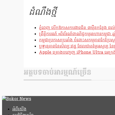
ដំណឹងថ្មី
ភ្នំពេញ បើកឱកាសការងារជិត ៣ម៉ឺនកន្លែង ដល់
ព្រឹត្តិការណ៍ «ពិព័រណ៍ពាណិជ្ជកម្មអាហារកម្ពុជា 
កម្ពុជាប្រកាសប្រឆាំង ចំពោះសកម្មភាពកែប្រ
ឫទ្ធានុភាពនៃសិល្បៈឥដ្ឋ ដែលជាតម្លៃអស្ចារ្យ នៃប
Apple គ្រោងបញ្ចេញ iPhone Ultra អេក្រង់បត
អត្ថបទចាប់អារម្មណ៍ច្រើន
អំពីយើង