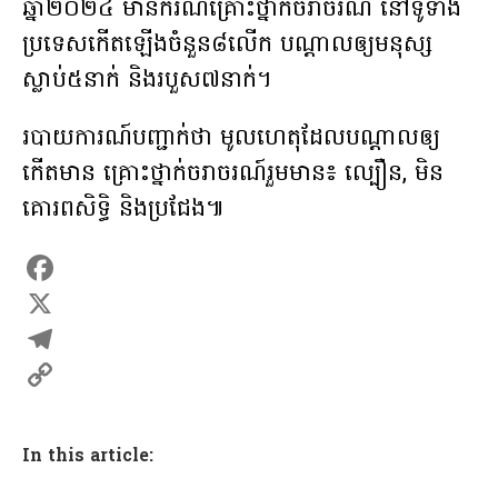
ឆ្នាំ២០២៤ មានករណីគ្រោះថ្នាក់ចរាចរណ៍ នៅទូទាំង
ប្រទេសកើតឡើងចំនួន៨លើក បណ្ដាលឲ្យមនុស្ស
ស្លាប់៥នាក់ និងរបួស៧នាក់។
របាយការណ៍បញ្ជាក់ថា មូលហេតុដែលបណ្ដាលឲ្យ
កើតមាន គ្រោះថ្នាក់ចរាចរណ៍រួមមាន៖ ល្បឿន, មិន
គោរពសិទិ្ធ និងប្រជែង៕
F
a
X
c
T
e
e
C
b
l
o
In this article:
o
e
p