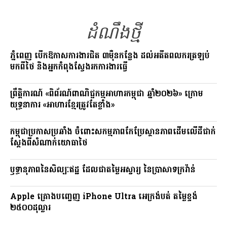
o
g
y
k
r
L
ដំណឹងថ្មី
a
i
m
n
ភ្នំពេញ បើកឱកាសការងារជិត ៣ម៉ឺនកន្លែង ដល់អតីតពលករត្រឡប់
មកពីថៃ និងអ្នកកំពុងស្វែងរកការងារធ្វើ
k
ព្រឹត្តិការណ៍ «ពិព័រណ៍ពាណិជ្ជកម្មអាហារកម្ពុជា ឆ្នាំ២០២៦» ក្រោម
យុទ្ធនាការ «អាហារខ្មែរត្រូវតែខ្លាំង»
កម្ពុជាប្រកាសប្រឆាំង ចំពោះសកម្មភាពកែប្រែស្ថានភាពដើមលើដីជាក់
ស្តែងពីសំណាក់យោធាថៃ
ឫទ្ធានុភាពនៃសិល្បៈឥដ្ឋ ដែលជាតម្លៃអស្ចារ្យ នៃប្រាសាទក្រវ៉ាន់
Apple គ្រោងបញ្ចេញ iPhone Ultra អេក្រង់បត់ តម្លៃខ្ទង់
២៥០០ដុល្លារ