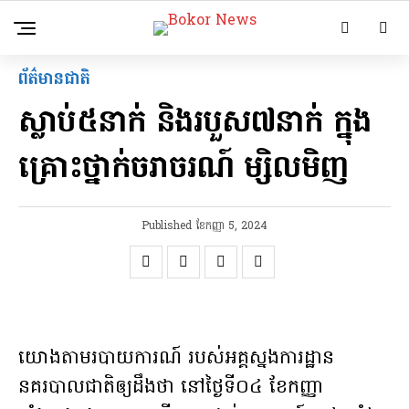
ព័ត៌មានជាតិ
ស្លាប់៥នាក់ និងរបួស៧នាក់ ក្នុង
គ្រោះថ្នាក់ចរាចរណ៍ ម្សិលមិញ
Published
ខែ​កញ្ញា 5, 2024
យោងតាមរបាយការណ៍ របស់អគ្គស្នងការដ្ឋាន
នគរបាលជាតិឲ្យដឹងថា នៅថ្ងៃទី០៤ ខែកញ្ញា