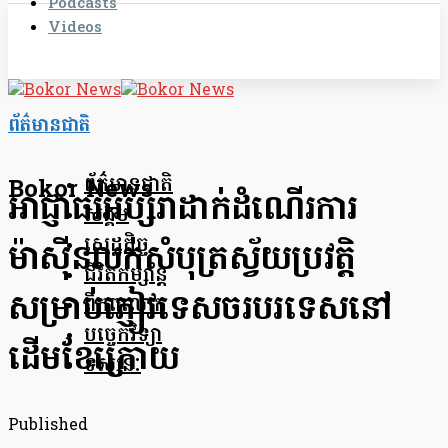
Podcasts
Videos
ព័ត៌មានជាតិ
ព័ត៌មានជាតិ
Bokor News
អាជ្ញាធរអប្សរាដាក់ដំណើរការ
សង្គម
សេដ្ឋកិច្ច
ម៉ាស៊ីនលក់សំបុត្រស្វ័យប្រវត្តិ
ជីវិតកម្សាន្ត
សម្រាប់ភ្ញៀវទេសចរបរទេស​នៅ​
ពិភពលោក
បច្ចេកវិទ្យា
ដើមខែក្រោយ
ទស្សនៈ
Published