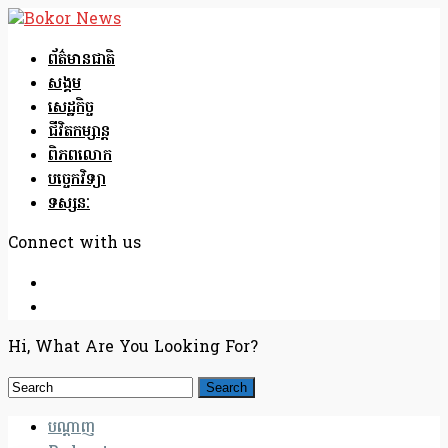
ព័ត៌មានជាតិ
សង្គម
សេដ្ឋកិច្ច
ជីវិតកម្សាន្ត
ពិភពលោក
បច្ចេកវិទ្យា
ទស្សនៈ
Connect with us
Hi, What Are You Looking For?
បណ្តាញ