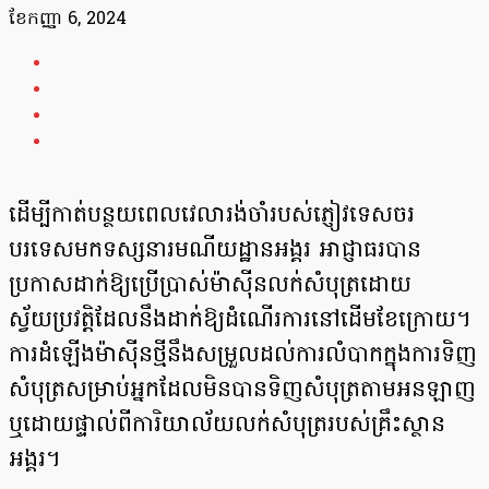
ខែ​កញ្ញា 6, 2024
ដើម្បីកាត់បន្ថយពេលវេលារង់ចាំរបស់ភ្ញៀវទេសចរ
បរទេសមកទស្សនារមណីយដ្ឋានអង្គរ អាជ្ញាធរបាន
ប្រកាសដាក់ឱ្យប្រើប្រាស់ម៉ាស៊ីនលក់សំបុត្រដោយ
ស្វ័យប្រវត្តិដែលនឹងដាក់ឱ្យដំណើរការនៅដើមខែក្រោយ។
ការដំឡើងម៉ាស៊ីនថ្មីនឹងសម្រួលដល់ការលំបាកក្នុងការទិញ
សំបុត្រសម្រាប់អ្នកដែលមិនបានទិញសំបុត្រតាមអនឡាញ
ឬដោយផ្ទាល់ពីការិយាល័យលក់សំបុត្ររបស់គ្រឹះស្ថាន
អង្គរ។