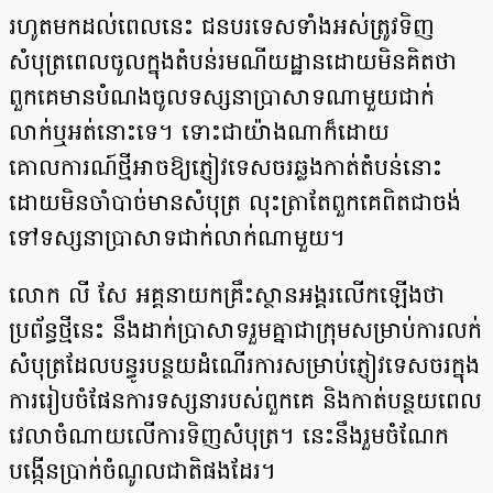
រហូតមកដល់ពេលនេះ ជនបរទេសទាំងអស់ត្រូវទិញ
សំបុត្រពេលចូលក្នុងតំបន់រមណីយដ្ឋានដោយមិនគិតថា
ពួកគេមានបំណងចូលទស្សនាប្រាសាទណាមួយជាក់
លាក់ឬអត់នោះទេ។ ទោះជាយ៉ាងណាក៏ដោយ
គោលការណ៍ថ្មីអាចឱ្យភ្ញៀវទេសចរឆ្លងកាត់តំបន់នោះ
ដោយមិនចាំបាច់មានសំបុត្រ លុះត្រាតែពួកគេពិតជាចង់
ទៅទស្សនាប្រាសាទជាក់លាក់ណាមួយ។
លោក លី សែ អគ្គនាយកគ្រឹះស្ថានអង្គរលើកឡើងថា
ប្រព័ន្ធថ្មីនេះ នឹងដាក់ប្រាសាទរួមគ្នាជាក្រុមសម្រាប់ការលក់
សំបុត្រដែលបន្ធូរបន្ថយដំណើរការសម្រាប់ភ្ញៀវទេសចរក្នុង
ការរៀបចំផែនការទស្សនារបស់ពួកគេ និងកាត់បន្ថយពេល
វេលាចំណាយលើការទិញសំបុត្រ។ នេះនឹងរួមចំណែក
បង្កើនប្រាក់ចំណូលជាតិផងដែរ។