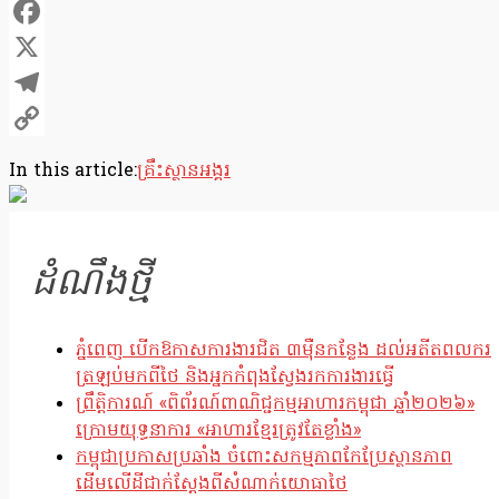
Facebook
X
Telegram
Copy
In this article:
គ្រឹះស្ថានអង្គរ
Link
ដំណឹងថ្មី
ភ្នំពេញ បើកឱកាសការងារជិត ៣ម៉ឺនកន្លែង ដល់អតីតពលករ
ត្រឡប់មកពីថៃ និងអ្នកកំពុងស្វែងរកការងារធ្វើ
ព្រឹត្តិការណ៍ «ពិព័រណ៍ពាណិជ្ជកម្មអាហារកម្ពុជា ឆ្នាំ២០២៦»
ក្រោមយុទ្ធនាការ «អាហារខ្មែរត្រូវតែខ្លាំង»
កម្ពុជាប្រកាសប្រឆាំង ចំពោះសកម្មភាពកែប្រែស្ថានភាព
ដើមលើដីជាក់ស្តែងពីសំណាក់យោធាថៃ