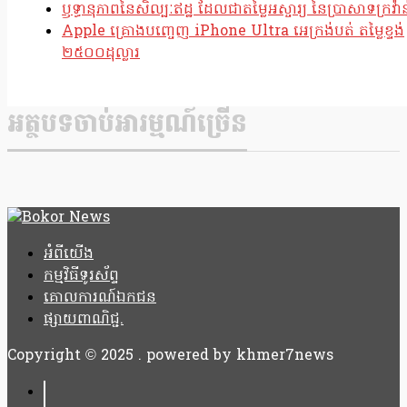
ឫទ្ធានុភាពនៃសិល្បៈឥដ្ឋ ដែលជាតម្លៃអស្ចារ្យ នៃប្រាសាទក្រវ៉ាន
Apple គ្រោងបញ្ចេញ iPhone Ultra អេក្រង់បត់ តម្លៃខ្ទង់
២៥០០ដុល្លារ
អត្ថបទចាប់អារម្មណ៍ច្រើន
អំពីយើង
កម្មវិធីទូរស័ព្ទ
គោលការណ៍ឯកជន
ផ្សាយពាណិជ្ជ.
Copyright © 2025 . powered by khmer7news