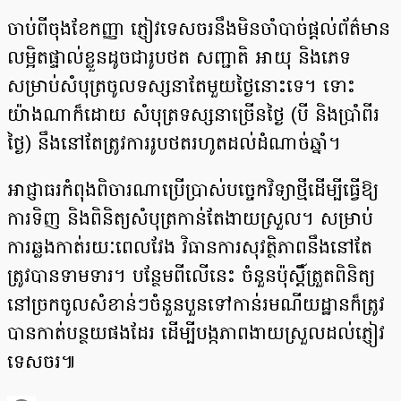
ចាប់ពីចុងខែកញ្ញា ភ្ញៀវទេសចរនឹងមិនចាំបាច់ផ្តល់ព័ត៌មាន
លម្អិតផ្ទាល់ខ្លួនដូចជារូបថត សញ្ជាតិ អាយុ និងភេទ
សម្រាប់សំបុត្រចូលទស្សនាតែមួយថ្ងៃនោះទេ។ ទោះ
យ៉ាងណាក៏ដោយ សំបុត្រទស្សនាច្រើនថ្ងៃ (បី និងប្រាំពីរ
ថ្ងៃ) នឹងនៅតែត្រូវការរូបថតរហូតដល់ដំណាច់ឆ្នាំ។
អាជ្ញាធរកំពុងពិចារណាប្រើប្រាស់បច្ចេកវិទ្យាថ្មីដើម្បីធ្វើឱ្យ
ការទិញ និងពិនិត្យសំបុត្រកាន់តែងាយស្រួល។ សម្រាប់
ការឆ្លងកាត់រយៈពេលវែង វិធានការសុវត្ថិភាពនឹងនៅតែ
ត្រូវបានទាមទារ។ បន្ថែមពីលើនេះ ចំនួនប៉ុស្តិ៍ត្រួតពិនិត្យ
នៅច្រកចូលសំខាន់ៗចំនួនបួនទៅកាន់រមណីយដ្ឋានក៏ត្រូវ
បានកាត់បន្ថយផងដែរ ដើម្បីបង្កភាពងាយស្រួលដល់ភ្ញៀវ
ទេសចរ៕