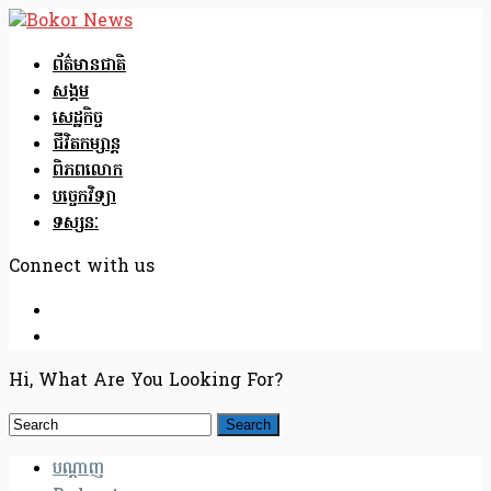
ព័ត៌មានជាតិ
សង្គម
សេដ្ឋកិច្ច
ជីវិតកម្សាន្ត
ពិភពលោក
បច្ចេកវិទ្យា
ទស្សនៈ
Connect with us
Hi, What Are You Looking For?
បណ្តាញ