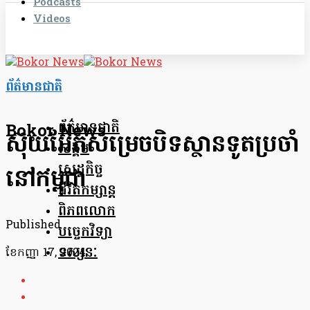
Podcasts
Videos
ព័ត៌មានជាតិ
ព័ត៌មានជាតិ
Bokor News
ស៊ុយអែតសម្រេចបិទស្ថានទូតប្រចាំ
សង្គម
សេដ្ឋកិច្ច
នៅកម្ពុជា
ជីវិតកម្សាន្ត
ពិភពលោក
Published
បច្ចេកវិទ្យា
ទស្សនៈ
ខែ​កញ្ញា 17, 2024