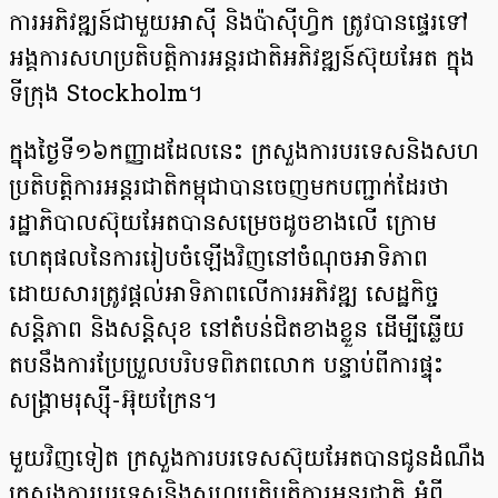
ការអភិវឌ្ឍន៍ជាមួយអាស៊ី និងប៉ាស៊ីហ្វិក ត្រូវបានផ្ទេរទៅ
អង្គការសហប្រតិបត្តិការអន្តរជាតិអភិវឌ្ឍន៍ស៊ុយអែត ក្នុង
ទីក្រុង Stockholm។
ក្នុងថ្ងៃទី១៦កញ្ញាដដែលនេះ ក្រសួងការបរទេសនិងសហ
ប្រតិបត្តិការអន្តរជាតិកម្ពុជាបានចេញមកបញ្ជាក់ដែរថា
រដ្ឋាភិបាលស៊ុយអែតបានសម្រេចដូចខាងលើ ក្រោម
ហេតុផលនៃការរៀបចំឡើងវិញនៅចំណុចអាទិភាព
ដោយសារត្រូវផ្តល់អាទិភាពលើការអភិវឌ្ឍ សេដ្ឋកិច្ច
សន្តិភាព និងសន្តិសុខ នៅតំបន់ជិតខាងខ្លួន ដើម្បីឆ្លើយ
តបនឹងការប្រែប្រួលបរិបទពិភពលោក បន្ទាប់ពីការផ្ទុះ
សង្គ្រាមរុស្ស៊ី-អ៊ុយក្រែន។
មួយវិញទៀត ក្រសួងការបរទេសស៊ុយអែតបានជូនដំណឹង
ក្រសួងការបរទេសនិងសហប្រតិបត្តិការអន្តរជាតិ អំពី