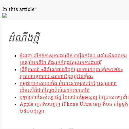
Copy
In this article:
Link
ដំណឹងថ្មី
ភ្នំពេញ បើកឱកាសការងារជិត ៣ម៉ឺនកន្លែង ដល់អតីតពលករ
ត្រឡប់មកពីថៃ និងអ្នកកំពុងស្វែងរកការងារធ្វើ
ព្រឹត្តិការណ៍ «ពិព័រណ៍ពាណិជ្ជកម្មអាហារកម្ពុជា ឆ្នាំ២០២៦»
ក្រោមយុទ្ធនាការ «អាហារខ្មែរត្រូវតែខ្លាំង»
កម្ពុជាប្រកាសប្រឆាំង ចំពោះសកម្មភាពកែប្រែស្ថានភាព
ដើមលើដីជាក់ស្តែងពីសំណាក់យោធាថៃ
ឫទ្ធានុភាពនៃសិល្បៈឥដ្ឋ ដែលជាតម្លៃអស្ចារ្យ នៃប្រាសាទក្រវ៉ាន
Apple គ្រោងបញ្ចេញ iPhone Ultra អេក្រង់បត់ តម្លៃខ្ទង់
២៥០០ដុល្លារ