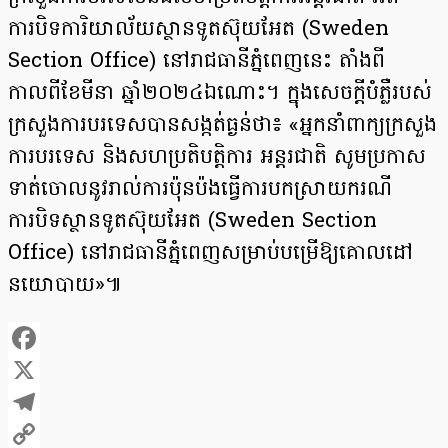
ការបិទការិយាល័យស្ថានទូតស៊ុយអែត (Sweden
Section Office) នៅរាជធានីភ្នំពេញនេះ តាំងពី
កាលពីខែមីនា ឆ្នាំ២០២៤ឯណោះ។ ក្នុងសេចក្ដីបំភ្លឺរបស់
ក្រសួងការបរទេសបានសង្កត់ធ្ងន់ថា៖ «អ្នកនាំពាក្យក្រសួង
ការបរទេស និងសហប្រតិបត្តិការ អន្តរជាតិ សូមប្រកាស
ទាត់ចោលនូវរាល់ការប៉ុនប៉ងធ្វើការបកស្រាយករណី
ការបិទស្ថានទូតស៊ុយអែត (Sweden Section
Office) នៅរាជធានីភ្នំពេញសម្រាប់បម្រើឱ្យគោលដៅ
នយោបាយ»៕
Facebook
X
Telegram