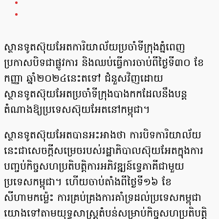
ស្ថានទូតស៊ុយអែតការិយាល័យប្រចាំទីក្រុងភ្នំពេញ
ប្រកាសបិទជាផ្លូវការ និងឈប់ធ្វើការចាប់ពីថ្ងៃទី៣០ ខែ
កញ្ញា ឆ្នាំ២០២៤នេះតទៅ ជំនួសវិញដោយ
ស្ថានទូតស៊ុយអែតប្រចាំទីក្រុងបាងកកដែលនឹងបន្ត
តំណាងឱ្យប្រទេសស៊ុយអែតនៅកម្ពុជា។
ស្ថានទូតស៊ុយអែតបានអះអាងថា ការបិទការិយាល័យ
នេះជាសេចក្ដីសម្រេចរបស់រដ្ឋាភិបាលស៊ុយអែតក្នុងការ
បញ្ចប់កិច្ចសហប្រតិបត្តិការអភិវឌ្ឍន៍ទ្វេភាគីជាមួយ
ប្រទេសកម្ពុជា។ ហើយចាប់តាំងពីថ្ងៃទី១៦ ខែ
សីហាមកម៉្លេះ ការគ្រប់គ្រងការគាំទ្រដល់ប្រទេសកម្ពុជា
យោងទៅតាមយុទ្ធសាស្ត្រតំបន់សម្រាប់កិច្ចសហប្រតិបត្តិ