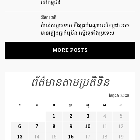
នៅកម្ពុជា!
ព័ត៌មានជាតិ
តំបន់សម្ពាធទាប នឹងគ្រប់ដណ្តបលើកម្ពុជា អាច
មានភ្លៀងធ្លាក់ច្រើន ស្ទើរទូទាំងប្រទេស
MORE POSTS
ព័ត៌មានតាមប្រតិទិន
ខែ​តុលា 2025
ច
អ
ព
ព្រ
សុ
ស
អា
1
2
3
4
5
6
7
8
9
10
11
12
13
14
15
16
17
18
19