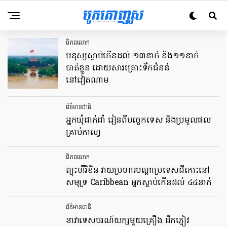
ពិភពលោក
មនុស្សស្លាប់កើនដល់ ១៣នាក់ និង១១នាក់
បាត់ខ្លួន ដោយសារគ្រោះទឹកជំនន់
នៅវៀតណាម
ព័ត៌មានជាតិ
អ្នកឃុំដាក់ដាំ រៀនពីបច្ចេកទេស និងប្រមូលផល
គ្រាប់កាហ្វេ
ពិភពលោក
ព្យុះហឺរិខិន វាយប្រហារបណ្តាប្រទេសដីកោះនៅ
សមុទ្រ Caribbean អ្នកស្លាប់កើនដល់ ៤៤នាក់
ព័ត៌មានជាតិ
នាវាទេសចរណ៍យក្សមួយគ្រឿង ដឹកភ្ញៀវ