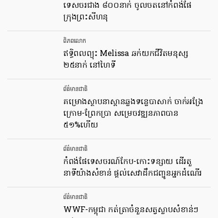
ទេសចរជាង ៨០០នាក់ ចូលចតនៅកំពង់ផែ
ក្រុងព្រះសីហនុ
ពិភពលោក
ឥទ្ធិពលព្យុះ Melissa ឆក់យកជីវិតមនុស្ស
២៥នាក់ នៅហៃទី
ព័ត៌មានជាតិ
គម្រោងស្ថាបនាស្ពានឆ្លងទន្លេបាសាក់ ចាក់អង្រែ
ក្រោម-ព្រែកប្រា សម្រេចវឌ្ឍនភាពបាន
៥១%ហើយ
ព័ត៌មានជាតិ
កំពង់ផែទេសចរណ៍កែប-កោះទន្សាយ ដើរតួ
នាទីយ៉ាងសំខាន់ ផ្តល់សេវាដឹកជញ្ជូនអ្នកដំណើរ
ព័ត៌មានជាតិ
WWF-កម្ពុជា កត់ត្រាចំនួនសត្វស្លាបសំខាន់ៗ